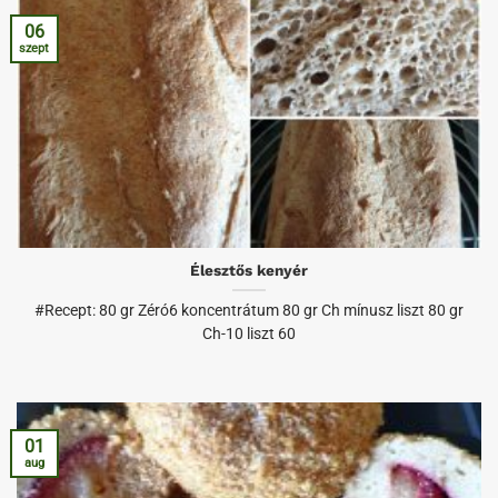
06
szept
Élesztős kenyér
#Recept: 80 gr Zéró6 koncentrátum 80 gr Ch mínusz liszt 80 gr
Ch-10 liszt 60
01
aug