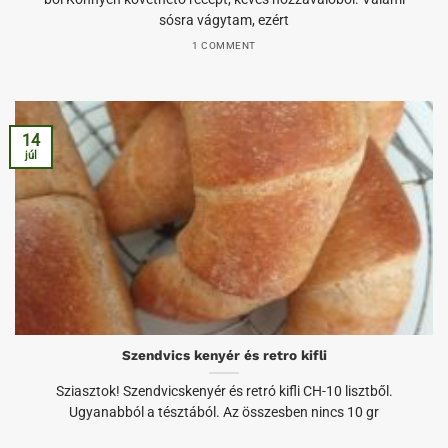
sósra vágytam, ezért
1 COMMENT
14
júl
Szendvics kenyér és retro kifli
Sziasztok! Szendvicskenyér és retró kifli CH-10 lisztből.
Ugyanabból a tésztából. Az összesben nincs 10 gr