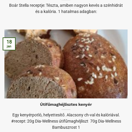
Boár Stella receptje: Tészta, amiben nagyon kevés a szénhidrát
és a kalória. 1 hatalmas adagban:
18
jan
Útifűmaghéjlisztes kenyér
Egy kenyérpotló, helyettesítő. Alacsony ch-val és kalóriával.
#recept: 20g Dia-Wellness útifűmaghéjliszt 70g Dia-Wellness
Bambuszrost 1