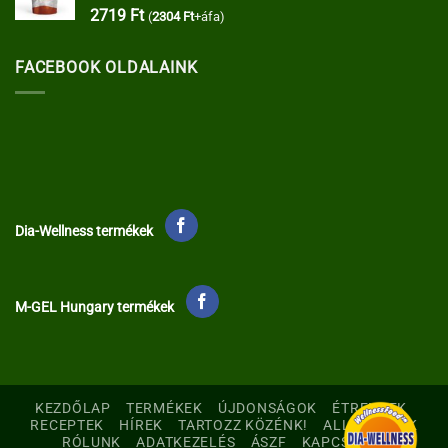
2719
Ft
(
2304
Ft
+áfa)
FACEBOOK OLDALAINK
Dia-Wellness termékek
M-GEL Hungary termékek
KEZDŐLAP
TERMÉKEK
ÚJDONSÁGOK
ÉTRENDEK
RECEPTEK
HÍREK
TARTOZZ KÖZÉNK!
ALLERGÉNEK
RÓLUNK
ADATKEZELÉS
ÁSZF
KAPCSOLAT