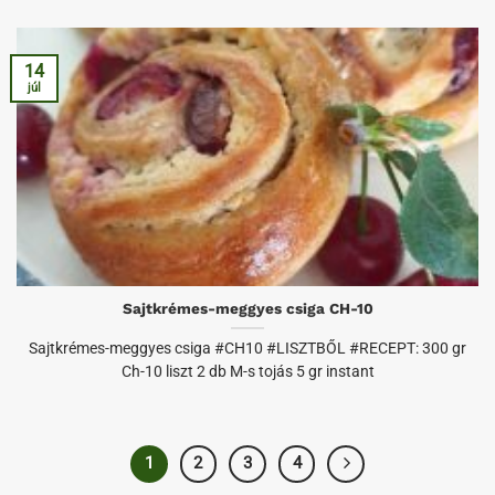
14
júl
Sajtkrémes-meggyes csiga CH-10
Sajtkrémes-meggyes csiga #CH10 #LISZTBŐL #RECEPT: 300 gr
Ch-10 liszt 2 db M-s tojás 5 gr instant
1
2
3
4