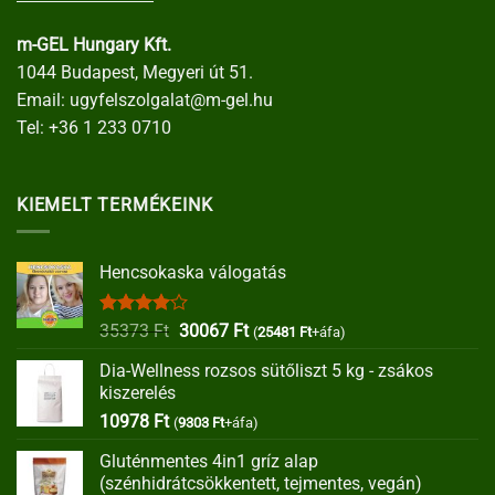
m-GEL Hungary Kft.
1044 Budapest, Megyeri út 51.
Email:
ugyfelszolgalat@m-gel.hu
Tel:
+36 1 233 0710
KIEMELT TERMÉKEINK
Hencsokaska válogatás
Értékelés:
Original
Current
35373
Ft
30067
Ft
(
25481
Ft
+áfa)
4.00
/ 5
price
price
Dia-Wellness rozsos sütőliszt 5 kg - zsákos
was:
is:
kiszerelés
35373 Ft.
30067 Ft.
10978
Ft
(
9303
Ft
+áfa)
Gluténmentes 4in1 gríz alap
(szénhidrátcsökkentett, tejmentes, vegán)