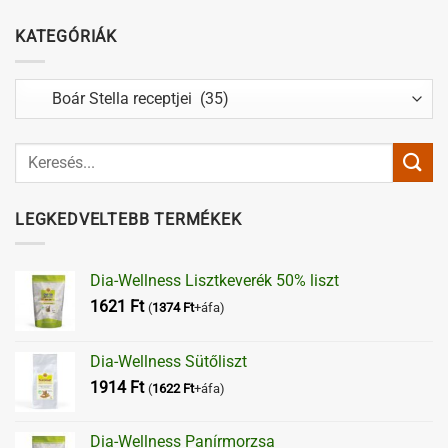
KATEGÓRIÁK
Kategóriák
LEGKEDVELTEBB TERMÉKEK
Dia-Wellness Lisztkeverék 50% liszt
1621
Ft
(
1374
Ft
+áfa)
Dia-Wellness Sütőliszt
1914
Ft
(
1622
Ft
+áfa)
Dia-Wellness Panírmorzsa