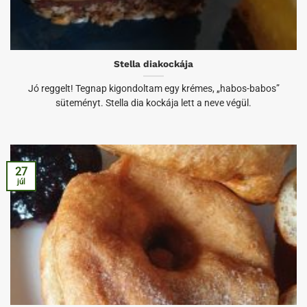
Stella diakockája
Jó reggelt! Tegnap kigondoltam egy krémes, „habos-babos”
süteményt. Stella dia kockája lett a neve végül.
27
júl