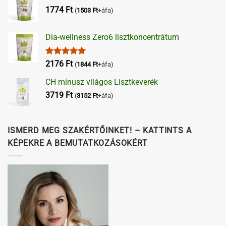
1774
Ft
(
1503
Ft
+áfa)
Dia-wellness Zero6 lisztkoncentrátum
Értékelés:
2176
Ft
(
1844
Ft
+áfa)
5.00
/ 5
CH mínusz világos Lisztkeverék
3719
Ft
(
3152
Ft
+áfa)
ISMERD MEG SZAKÉRTŐINKET! – KATTINTS A
KÉPEKRE A BEMUTATKOZÁSOKÉRT