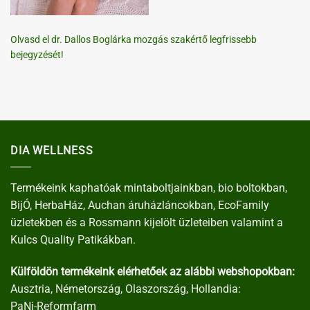
Olvasd el dr. Dallos Boglárka mozgás szakértő legfrissebb
bejegyzését!
DIA WELLNESS
Termékeink kaphatóak mintaboltjainkban, bio boltokban,
BijÓ, HerbaHáz, Auchan áruházláncokban, EcoFamily
üzletekben és a Rossmann kijelölt üzleteiben valamint a
Kulcs Quality Patikákban.
Külföldön termékeink elérhetőek az alábbi webshopokban:
Ausztria, Németország, Olaszország, Hollandia:
PaNi-Reformfarm