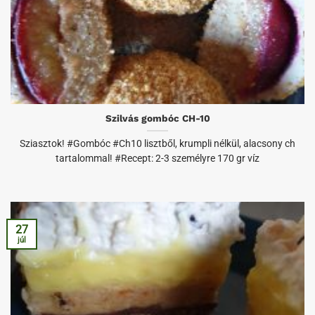
Szilvás gombóc CH-10
Sziasztok! #Gombóc #Ch10 lisztből, krumpli nélkül, alacsony ch
tartalommal! #Recept: 2-3 személyre 170 gr víz
27
júl