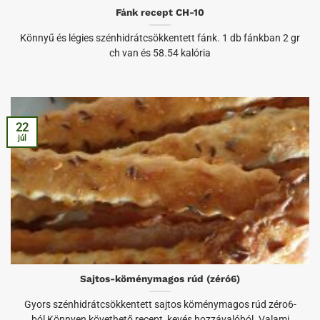
Fánk recept CH-10
Könnyű és légies szénhidrátcsökkentett fánk. 1 db fánkban 2 gr
ch van és 58.54 kalória
22
júl
Sajtos-köménymagos rúd (zéró6)
Gyors szénhidrátcsökkentett sajtos köménymagos rúd zéro6-
ból Könnyen követhető recept, kevés hozzávalóból. Valami