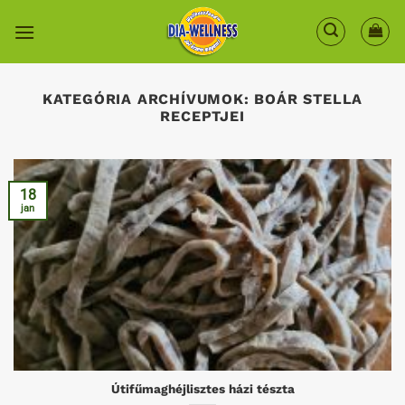
Skip
to
content
KATEGÓRIA ARCHÍVUMOK:
BOÁR STELLA
RECEPTJEI
18
jan
Útifűmaghéjlisztes házi tészta