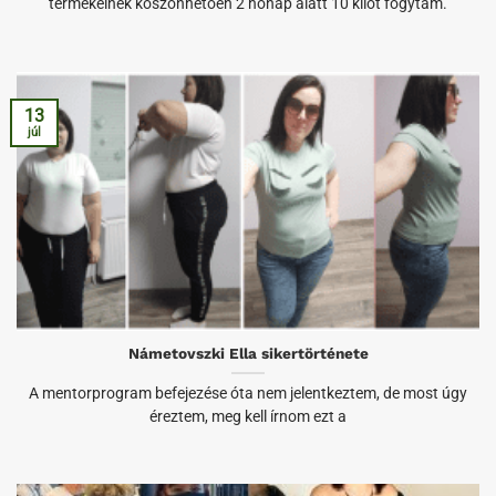
termékeinek köszönhetően 2 hónap alatt 10 kilót fogytam.
13
júl
Námetovszki Ella sikertörténete
A mentorprogram befejezése óta nem jelentkeztem, de most úgy
éreztem, meg kell írnom ezt a