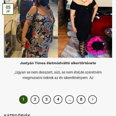
05
júl
Justyán Tímea életmódváltó sikertörténete
„Ugyan se nem desszert, süti, se nem étel,de szeretném
megmutatni nektek az én sikerélményem. Az
1
2
3
4
…
8