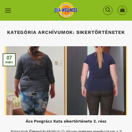
Skip
to
content
KATEGÓRIA ARCHÍVUMOK:
SIKERTÖRTÉNETEK
07
márc
Ács Pongrácz Kata sikertörténete 2. rész
„Sziasztok Életmódváltók!🌞😊 Ahogy ígértem meghoztam a 2.