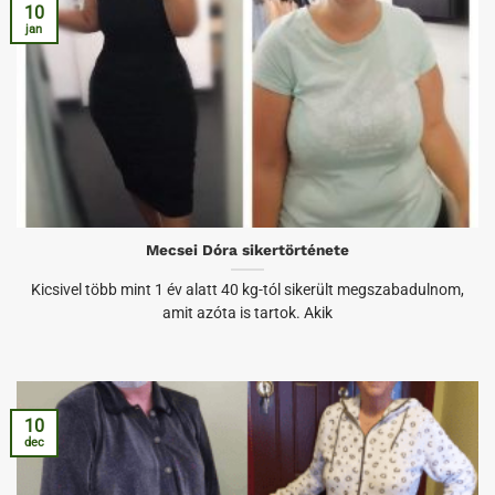
10
jan
Mecsei Dóra sikertörténete
Kicsivel több mint 1 év alatt 40 kg-tól sikerült megszabadulnom,
amit azóta is tartok. Akik
10
dec