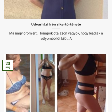
Udvarházi Irén sikertörténete
Ma nagy öröm ért. Hónapok óta azon vagyok, hogy leadjak a
súlyomból öt kilót. A
23
aug