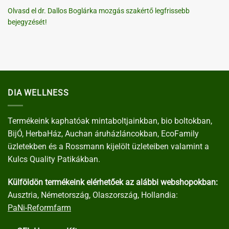
Olvasd el dr. Dallos Boglárka mozgás szakértő legfrissebb
bejegyzését!
DIA WELLNESS
Termékeink kaphatóak mintaboltjainkban, bio boltokban,
BijÓ, HerbaHáz, Auchan áruházláncokban, EcoFamily
üzletekben és a Rossmann kijelölt üzleteiben valamint a
Kulcs Quality Patikákban.
Külföldön termékeink elérhetőek az alábbi webshopokban:
Ausztria, Németország, Olaszország, Hollandia:
PaNi-Reformfarm