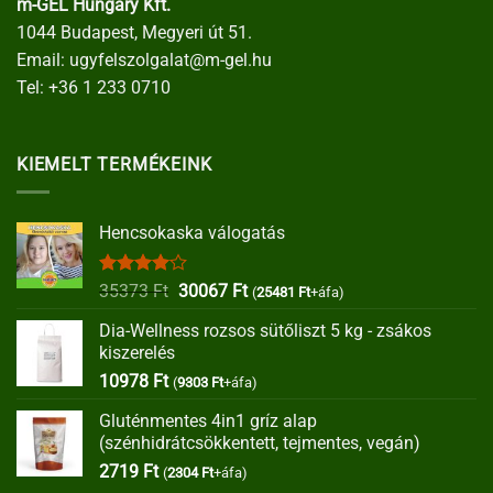
m-GEL Hungary Kft.
1044 Budapest, Megyeri út 51.
Email:
ugyfelszolgalat@m-gel.hu
Tel:
+36 1 233 0710
KIEMELT TERMÉKEINK
Hencsokaska válogatás
Értékelés:
Original
Current
35373
Ft
30067
Ft
(
25481
Ft
+áfa)
4.00
/ 5
price
price
Dia-Wellness rozsos sütőliszt 5 kg - zsákos
was:
is:
kiszerelés
35373 Ft.
30067 Ft.
10978
Ft
(
9303
Ft
+áfa)
Gluténmentes 4in1 gríz alap
(szénhidrátcsökkentett, tejmentes, vegán)
2719
Ft
(
2304
Ft
+áfa)