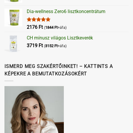
Dia-wellness Zero6 lisztkoncentrátum
Értékelés:
2176
Ft
(
1844
Ft
+áfa)
5.00
/ 5
CH mínusz világos Lisztkeverék
3719
Ft
(
3152
Ft
+áfa)
ISMERD MEG SZAKÉRTŐINKET! – KATTINTS A
KÉPEKRE A BEMUTATKOZÁSOKÉRT