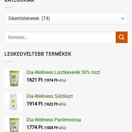
KATEGÓRIÁK
Kategóriák
LEGKEDVELTEBB TERMÉKEK
Dia-Wellness Lisztkeverék 50% liszt
1621
Ft
(
1374
Ft
+áfa)
Dia-Wellness Sütőliszt
1914
Ft
(
1622
Ft
+áfa)
Dia-Wellness Panírmorzsa
1774
Ft
(
1503
Ft
+áfa)