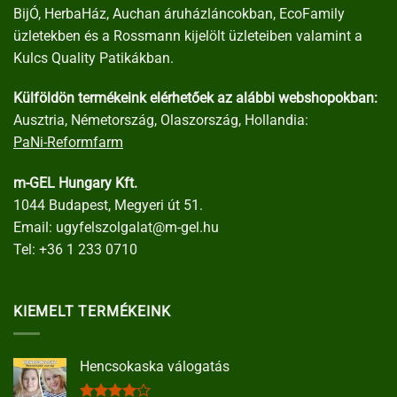
BijÓ, HerbaHáz, Auchan áruházláncokban, EcoFamily
üzletekben és a Rossmann kijelölt üzleteiben valamint a
Kulcs Quality Patikákban.
Külföldön termékeink elérhetőek az alábbi webshopokban:
Ausztria, Németország, Olaszország, Hollandia:
PaNi-Reformfarm
m-GEL Hungary Kft.
1044 Budapest, Megyeri út 51.
Email:
ugyfelszolgalat@m-gel.hu
Tel:
+36 1 233 0710
KIEMELT TERMÉKEINK
Hencsokaska válogatás