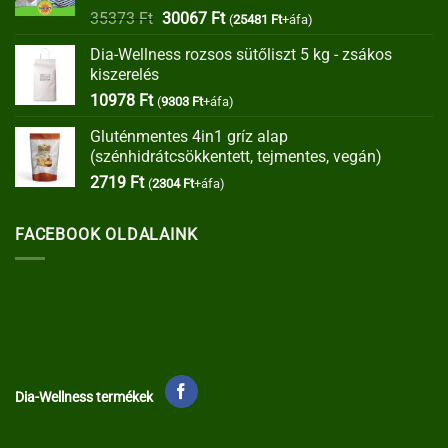
Értékelés:
Original
Current
35373
Ft
30067
Ft
(
25481
Ft
+áfa)
4.00
/ 5
price
price
Dia-Wellness rozsos sütőliszt 5 kg - zsákos
was:
is:
kiszerelés
35373 Ft.
30067 Ft.
10978
Ft
(
9303
Ft
+áfa)
Gluténmentes 4in1 gríz alap
(szénhidrátcsökkentett, tejmentes, vegán)
2719
Ft
(
2304
Ft
+áfa)
FACEBOOK OLDALAINK
Dia-Wellness termékek