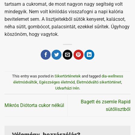
tartsam a cukromat, de most nagyon nagy segítség volt
mindegyik. Nem volt kínlódás visszafogni a napi kalória
bevitelemet sem. A lisztjeitekből sütök kenyeret, kalácsot,
néha sütit, gombócot, palacsintát, ezekkel sűrítek. Úgyhogy
köszönöm, hogy vagytok.
This entry was posted in
Sikertörténetek
and tagged
dia-wellness
életmódváltók
,
Egészséges életmód
,
Életmódváltó sikertörténet
,
Udvarházi Irén
.
Bagett és zsemle Rapid
Mikrós Diótorta cukor nélkül
sütőlisztből
Vélemény, hozzászólás?