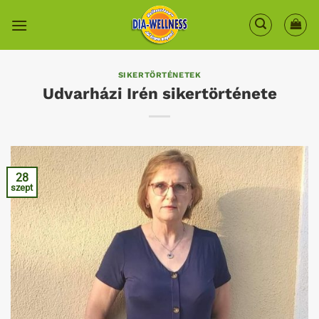
Skip
to
content
SIKERTÖRTÉNETEK
Udvarházi Irén sikertörténete
28
szept