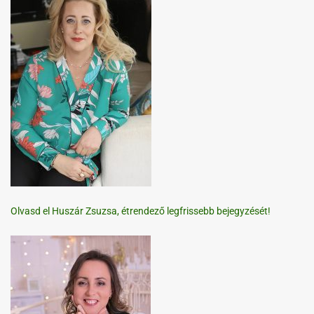
Olvasd el Huszár Zsuzsa, étrendező legfrissebb bejegyzését!