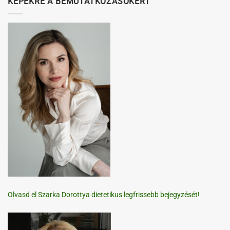
KÉPEKRE A BEMUTATKOZÁSOKÉRT
Olvasd el Szarka Dorottya dietetikus legfrissebb bejegyzését!