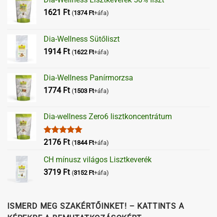
1621
Ft
(
1374
Ft
+áfa)
Dia-Wellness Sütőliszt
1914
Ft
(
1622
Ft
+áfa)
Dia-Wellness Panírmorzsa
1774
Ft
(
1503
Ft
+áfa)
Dia-wellness Zero6 lisztkoncentrátum
Értékelés:
2176
Ft
(
1844
Ft
+áfa)
5.00
/ 5
CH mínusz világos Lisztkeverék
3719
Ft
(
3152
Ft
+áfa)
ISMERD MEG SZAKÉRTŐINKET! – KATTINTS A