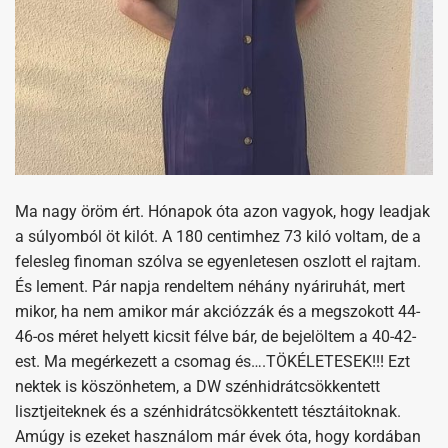
Ma nagy öröm ért. Hónapok óta azon vagyok, hogy leadjak
a súlyomból öt kilót. A 180 centimhez 73 kiló voltam, de a
felesleg finoman szólva se egyenletesen oszlott el rajtam.
És lement. Pár napja rendeltem néhány nyáriruhát, mert
mikor, ha nem amikor már akciózzák és a megszokott 44-
46-os méret helyett kicsit félve bár, de bejelöltem a 40-42-
est. Ma megérkezett a csomag és….TÖKÉLETESEK!!! Ezt
nektek is köszönhetem, a DW szénhidrátcsökkentett
lisztjeiteknek és a szénhidrátcsökkentett tésztáitoknak.
Amúgy is ezeket használom már évek óta, hogy kordában