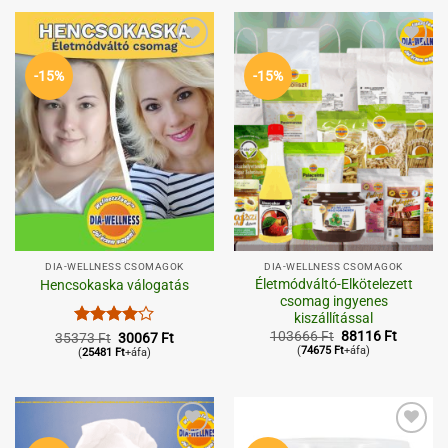
Kedvenceimhez
Kedvenceimhez
-15%
-15%
DIA-WELLNESS CSOMAGOK
DIA-WELLNESS CSOMAGOK
Életmódváltó-Elkötelezett
Hencsokaska válogatás
csomag ingyenes
kiszállítással
Original
Current
103666
Ft
88116
Ft
Értékelés:
Original
Current
35373
Ft
30067
Ft
price
price
price
price
(
74675
Ft
+áfa)
4
/ 5
(
25481
Ft
+áfa)
was:
is:
was:
is:
103666 Ft.
88116 F
35373 Ft.
30067 Ft.
Kedvenceimhez
Kedvenceimhez