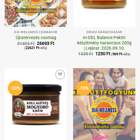
DIA-WELLNESS CSOMAGOK
ÓRIÁSI GARÁZSVÁSÁR
m-GEL Balance Pektin
Újratervezés csomag
készítmény narancsos 200g
Original
Current
31403
Ft
26693
Ft
price
price
| Lejárat: 2026.09.10.
(
22621
Ft
+áfa)
was:
is:
Original
Current
1538
Ft
1230
Ft
(
969
Ft
+áfa)
31403 Ft.
26693 Ft.
price
price
was:
is:
1538 Ft.
1230 Ft.
Kedvenceimhez
Kedvenceimhez
-20%
-15%