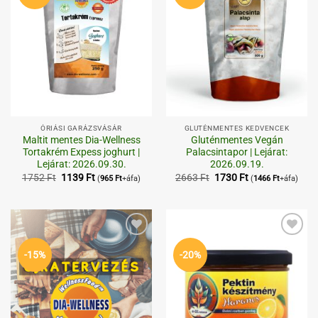
ÓRIÁSI GARÁZSVÁSÁR
GLUTÉNMENTES KEDVENCEK
Maltit mentes Dia-Wellness
Gluténmentes Vegán
Tortakrém Expess joghurt |
Palacsintapor | Lejárat:
Lejárat: 2026.09.30.
2026.09.19.
Original
Current
Original
Current
1752
Ft
1139
Ft
2663
Ft
1730
Ft
(
965
Ft
+áfa)
(
1466
Ft
+áfa)
price
price
price
price
was:
is:
was:
is:
1752 Ft.
1139 Ft.
2663 Ft.
1730 Ft.
Kedvenceimhez
Kedvenceimhez
-15%
-20%