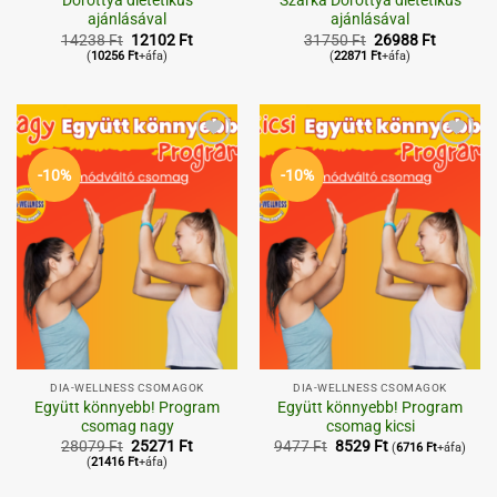
Dorottya dietetikus
Szarka Dorottya dietetikus
ajánlásával
ajánlásával
Original
Current
Original
Current
14238
Ft
12102
Ft
31750
Ft
26988
Ft
price
price
price
price
(
10256
Ft
+áfa)
(
22871
Ft
+áfa)
was:
is:
was:
is:
14238 Ft.
12102 Ft.
31750 Ft.
26988 Ft
Kedvenceimhez
Kedvenceimhez
-10%
-10%
DIA-WELLNESS CSOMAGOK
DIA-WELLNESS CSOMAGOK
Együtt könnyebb! Program
Együtt könnyebb! Program
csomag nagy
csomag kicsi
Original
Current
Original
Current
28079
Ft
25271
Ft
9477
Ft
8529
Ft
(
6716
Ft
+áfa)
price
price
price
price
(
21416
Ft
+áfa)
was:
is:
was:
is:
28079 Ft.
25271 Ft.
9477 Ft.
8529 Ft.