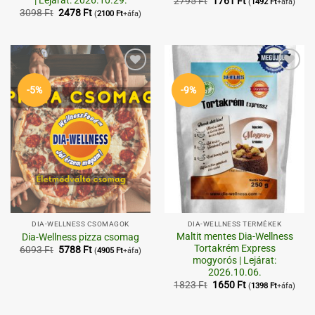
Original
Current
2795
Ft
1761
Ft
(
1492
Ft
+áfa)
price
price
Original
Current
3098
Ft
2478
Ft
(
2100
Ft
+áfa)
was:
is:
price
price
2795 Ft.
1761 Ft.
was:
is:
3098 Ft.
2478 Ft.
Kedvenceimhez
Kedvenceimhez
-5%
-9%
DIA-WELLNESS CSOMAGOK
DIA-WELLNESS TERMÉKEK
Maltit mentes Dia-Wellness
Dia-Wellness pizza csomag
Tortakrém Express
Original
Current
6093
Ft
5788
Ft
(
4905
Ft
+áfa)
price
price
mogyorós | Lejárat:
was:
is:
2026.10.06.
6093 Ft.
5788 Ft.
Original
Current
1823
Ft
1650
Ft
(
1398
Ft
+áfa)
price
price
was:
is:
1823 Ft.
1650 Ft.