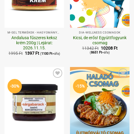
M-GEL TERMÉKEK - HAGYOMÁNYOS,
DIA-WELLNESS CSOMAGOK
Andalusa fűszeres keksz
Kicsi, de erős! Együttfogyunk
krém 200g | Lejárat:
csomag
2026.11.15.
Original
Current
11342
Ft
10208
Ft
price
price
Original
Current
(
8651
Ft
+áfa)
1995
Ft
1397
Ft
(
1100
Ft
+áfa)
was:
is:
price
price
11342 Ft.
10208 Ft
was:
is:
1995 Ft.
1397 Ft.
Kedvenceimhez
Kedvenceimhez
-30%
-15%