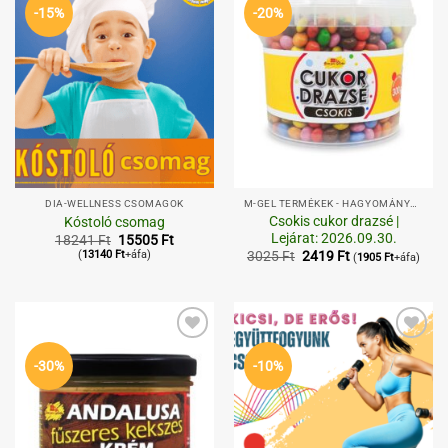
-15%
-20%
DIA-WELLNESS CSOMAGOK
M-GEL TERMÉKEK - HAGYOMÁNYOS,
Csokis cukor drazsé |
Kóstoló csomag
Lejárat: 2026.09.30.
Original
Current
18241
Ft
15505
Ft
price
price
Original
Current
(
13140
Ft
+áfa)
3025
Ft
2419
Ft
(
1905
Ft
+áfa)
was:
is:
price
price
18241 Ft.
15505 Ft.
was:
is:
3025 Ft.
2419 Ft.
Kedvenceimhez
Kedvenceimhez
-30%
-10%