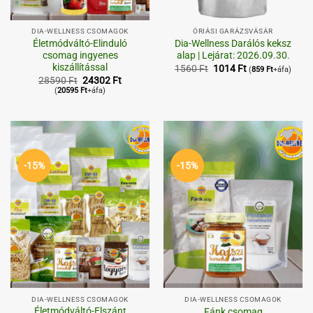
DIA-WELLNESS CSOMAGOK
ÓRIÁSI GARÁZSVÁSÁR
Életmódváltó-Elinduló
Dia-Wellness Darálós keksz
csomag ingyenes
alap | Lejárat: 2026.09.30.
kiszállítással
Original
Current
1560
Ft
1014
Ft
(
859
Ft
+áfa)
price
price
Original
Current
28590
Ft
24302
Ft
was:
is:
price
price
(
20595
Ft
+áfa)
1560 Ft.
1014 Ft.
was:
is:
28590 Ft.
24302 Ft.
Kedvenceimhez
Kedvenceimhez
-15%
-15%
DIA-WELLNESS CSOMAGOK
DIA-WELLNESS CSOMAGOK
Életmódváltó-Elszánt
Fánk csomag