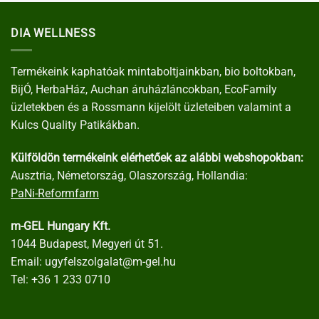
DIA WELLNESS
Termékeink kaphatóak mintaboltjainkban, bio boltokban,
BijÓ, HerbaHáz, Auchan áruházláncokban, EcoFamily
üzletekben és a Rossmann kijelölt üzleteiben valamint a
Kulcs Quality Patikákban.
Külföldön termékeink elérhetőek az alábbi webshopokban:
Ausztria, Németország, Olaszország, Hollandia:
PaNi-Reformfarm
m-GEL Hungary Kft.
1044 Budapest, Megyeri út 51.
Email:
ugyfelszolgalat@m-gel.hu
Tel:
+36 1 233 0710