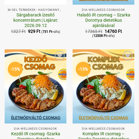
M-GEL TERMÉKEK - HAGYOMÁNYOS,
DIA-WELLNESS CSOMAGOK
Sárgabarack ízesítő
Haladó IR csomag – Szarka
koncentrátum | Lejárat:
Dorottya dietetikus
2026.09.12
ajánlásával
Original
Current
Original
Current
1327
Ft
929
Ft
17365
Ft
14760
Ft
(
731
Ft
+áfa)
price
price
price
price
(
12508
Ft
+áfa)
was:
is:
was:
is:
1327 Ft.
929 Ft.
17365 Ft.
14760 Ft
Kedvenceimhez
Kedvenceimhez
-15%
-15%
DIA-WELLNESS CSOMAGOK
DIA-WELLNESS CSOMAGOK
Kezdő IR csomag -Szarka
Komplex IR csomag –