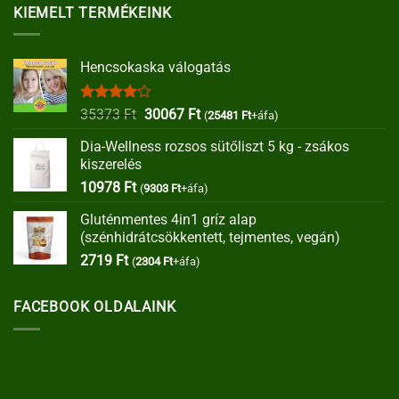
KIEMELT TERMÉKEINK
Hencsokaska válogatás
Értékelés:
Original
Current
35373
Ft
30067
Ft
(
25481
Ft
+áfa)
4.00
/ 5
price
price
Dia-Wellness rozsos sütőliszt 5 kg - zsákos
was:
is:
kiszerelés
35373 Ft.
30067 Ft.
10978
Ft
(
9303
Ft
+áfa)
Gluténmentes 4in1 gríz alap
(szénhidrátcsökkentett, tejmentes, vegán)
2719
Ft
(
2304
Ft
+áfa)
FACEBOOK OLDALAINK