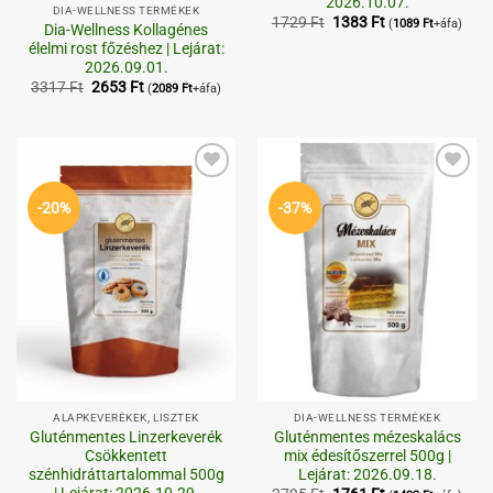
2026.10.07.
DIA-WELLNESS TERMÉKEK
Original
Current
1729
Ft
1383
Ft
(
1089
Ft
+áfa)
Dia-Wellness Kollagénes
price
price
élelmi rost főzéshez | Lejárat:
was:
is:
1729 Ft.
1383 Ft.
2026.09.01.
Original
Current
3317
Ft
2653
Ft
(
2089
Ft
+áfa)
price
price
was:
is:
3317 Ft.
2653 Ft.
Kedvenceimhez
Kedvenceimhez
-20%
-37%
ALAPKEVERÉKEK, LISZTEK
DIA-WELLNESS TERMÉKEK
Gluténmentes Linzerkeverék
Gluténmentes mézeskalács
Csökkentett
mix édesítőszerrel 500g |
szénhidráttartalommal 500g
Lejárat: 2026.09.18.
| Lejárat: 2026.10.29.