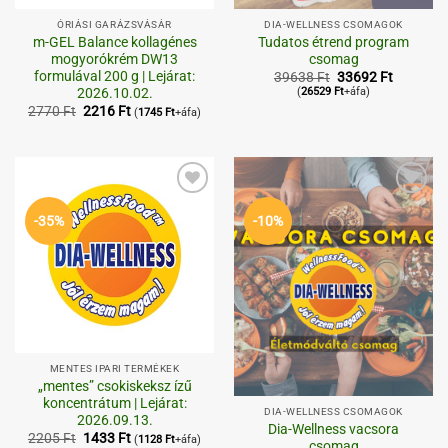
ÓRIÁSI GARÁZSVÁSÁR
DIA-WELLNESS CSOMAGOK
m-GEL Balance kollagénes
Tudatos étrend program
mogyorókrém DW13
csomag
formulával 200 g | Lejárat:
Original
Current
39638
Ft
33692
Ft
price
price
2026.10.02.
(
26529
Ft
+áfa)
was:
is:
Original
Current
2770
Ft
2216
Ft
(
1745
Ft
+áfa)
39638 Ft.
33692 Ft
price
price
was:
is:
2770 Ft.
2216 Ft.
Kedvenceimhez
Kedvenceimhez
-35%
-10%
MENTES IPARI TERMÉKEK
„mentes” csokiskeksz ízű
koncentrátum | Lejárat:
DIA-WELLNESS CSOMAGOK
2026.09.13.
Dia-Wellness vacsora
Original
Current
2205
Ft
1433
Ft
(
1128
Ft
+áfa)
csomag