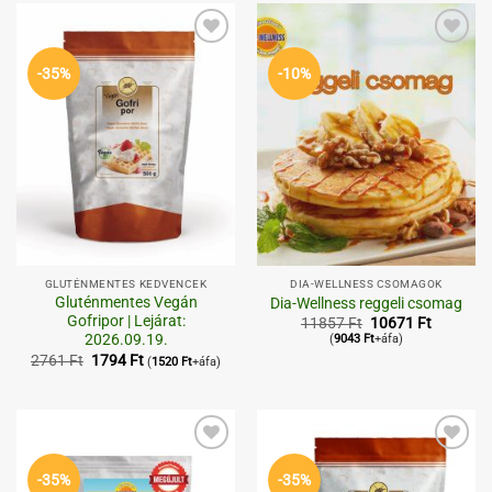
Kedvenceimhez
Kedvenceimhez
-35%
-10%
GLUTÉNMENTES KEDVENCEK
DIA-WELLNESS CSOMAGOK
Gluténmentes Vegán
Dia-Wellness reggeli csomag
Gofripor | Lejárat:
Original
Current
11857
Ft
10671
Ft
price
price
2026.09.19.
(
9043
Ft
+áfa)
was:
is:
Original
Current
2761
Ft
1794
Ft
(
1520
Ft
+áfa)
11857 Ft.
10671 Ft
price
price
was:
is:
2761 Ft.
1794 Ft.
Kedvenceimhez
Kedvenceimhez
-35%
-35%