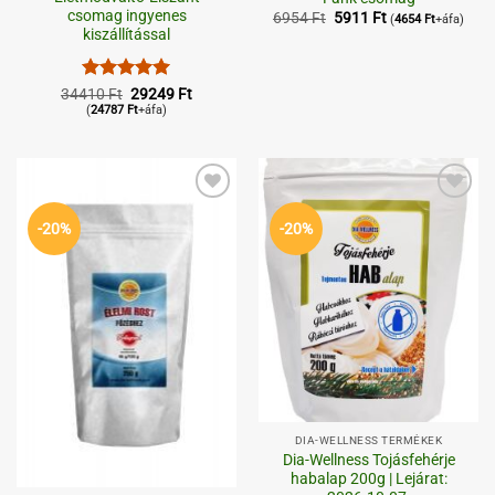
csomag ingyenes
Original
Current
6954
Ft
5911
Ft
(
4654
Ft
+áfa)
price
price
kiszállítással
was:
is:
6954 Ft.
5911 Ft.
Értékelés:
Original
5
Current
34410
Ft
29249
Ft
price
price
/ 5
(
24787
Ft
+áfa)
was:
is:
34410 Ft.
29249 Ft.
Kedvenceimhez
Kedvenceimhez
-20%
-20%
DIA-WELLNESS TERMÉKEK
Dia-Wellness Tojásfehérje
habalap 200g | Lejárat: