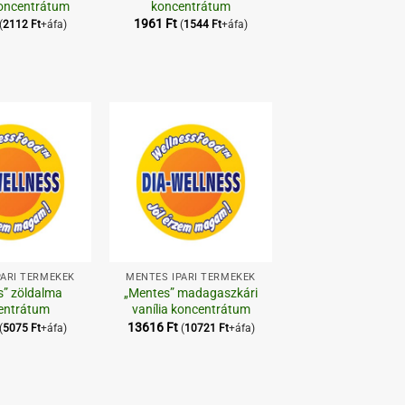
koncentrátum
koncentrátum
1961
Ft
(
2112
Ft
+áfa)
(
1544
Ft
+áfa)
Kedvenceimhez
Kedvenceimhez
+
PARI TERMÉKEK
MENTES IPARI TERMÉKEK
s” zöldalma
„Mentes” madagaszkári
entrátum
vanília koncentrátum
13616
Ft
(
5075
Ft
+áfa)
(
10721
Ft
+áfa)