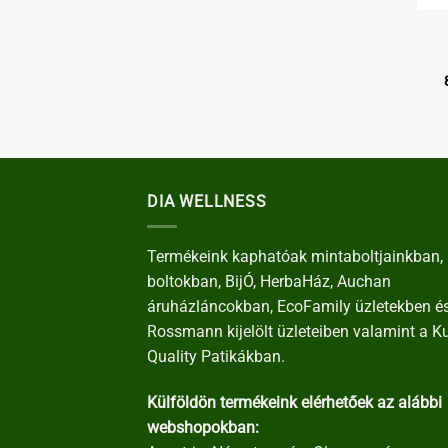
DIA WELLNESS
Termékeink kaphatóak mintaboltjainkban, 
boltokban, BijÓ, HerbaHáz, Auchan
áruházláncokban, EcoFamily üzletekben é
Rossmann kijelölt üzleteiben valamint a K
Quality Patikákban.
Külföldön termékeink elérhetőek az alábbi
webshopokban: