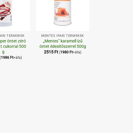
+
PARI TERMÉKEK
MENTES IPARI TERMÉKEK
per öntet zéró
„Mentes” karamell ízű
t cukorral 500
öntet édesítőszerrel 500g
g
2515
Ft
(
1980
Ft
+áfa)
(
1986
Ft
+áfa)