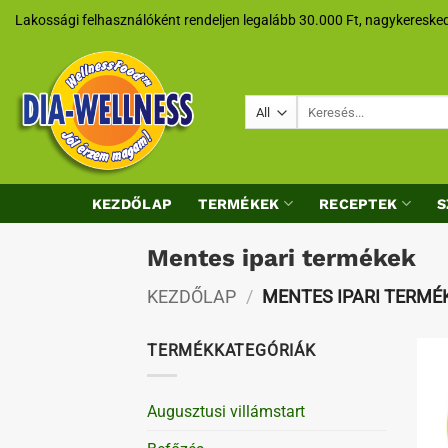
Skip
Lakossági felhasználóként rendeljen legalább 30.000 Ft, nagykeresked
to
content
Keresés
a
következőre:
KEZDŐLAP
TERMÉKEK
RECEPTEK
S
Mentes ipari termékek
KEZDŐLAP
/
MENTES IPARI TERMÉ
TERMÉKKATEGÓRIÁK
Augusztusi villámstart