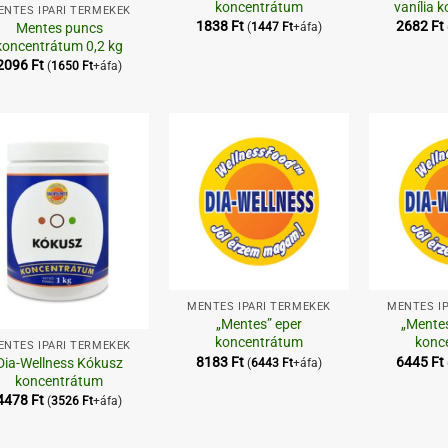
koncentrátum
vanília 
ENTES IPARI TERMÉKEK
1838
Ft
2682
Ft
Mentes puncs
(
1447
Ft
+áfa)
koncentrátum 0,2 kg
2096
Ft
(
1650
Ft
+áfa)
Kedvenceimhez
Kedvenceimhez
+
+
MENTES IPARI TERMÉKEK
MENTES I
„Mentes” eper
„Mente
koncentrátum
konc
ENTES IPARI TERMÉKEK
8183
Ft
6445
Ft
Dia-Wellness Kókusz
(
6443
Ft
+áfa)
koncentrátum
4478
Ft
(
3526
Ft
+áfa)