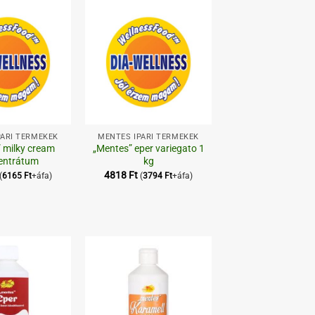
Kedvenceimhez
Kedvenceimhez
+
PARI TERMÉKEK
MENTES IPARI TERMÉKEK
 milky cream
„Mentes” eper variegato 1
entrátum
kg
4818
Ft
(
6165
Ft
+áfa)
(
3794
Ft
+áfa)
Kedvenceimhez
Kedvenceimhez