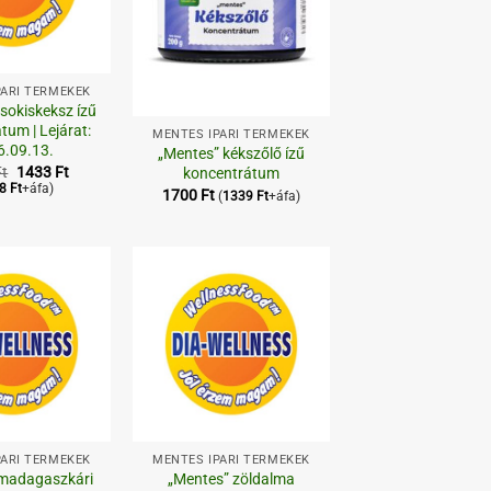
PARI TERMÉKEK
+
sokiskeksz ízű
tum | Lejárat:
MENTES IPARI TERMÉKEK
6.09.13.
„Mentes” kékszőlő ízű
Original
Current
Ft
1433
Ft
koncentrátum
price
price
28
Ft
+áfa)
1700
Ft
(
1339
Ft
+áfa)
was:
is:
2205 Ft.
1433 Ft.
Kedvenceimhez
Kedvenceimhez
+
PARI TERMÉKEK
MENTES IPARI TERMÉKEK
 madagaszkári
„Mentes” zöldalma