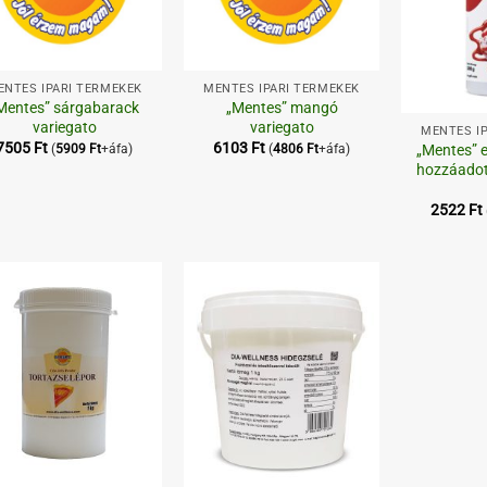
+
ENTES IPARI TERMÉKEK
MENTES IPARI TERMÉKEK
+
Mentes” sárgabarack
„Mentes” mangó
variegato
variegato
MENTES I
7505
Ft
6103
Ft
„Mentes” e
(
5909
Ft
+áfa)
(
4806
Ft
+áfa)
hozzáadot
2522
Ft
Kedvenceimhez
Kedvenceimhez
+