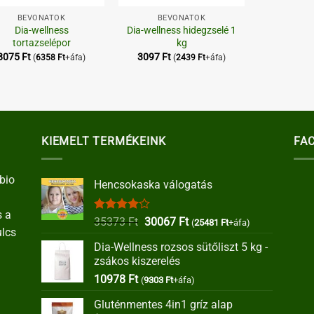
BEVONATOK
BEVONATOK
Dia-wellness
Dia-wellness hidegzselé 1
tortazselépor
kg
8075
Ft
3097
Ft
(
6358
Ft
+áfa)
(
2439
Ft
+áfa)
KIEMELT TERMÉKEINK
FA
bio
Hencsokaska válogatás
s a
Értékelés:
Original
Current
35373
Ft
30067
Ft
(
25481
Ft
+áfa)
ulcs
4.00
/ 5
price
price
Dia-Wellness rozsos sütőliszt 5 kg -
was:
is:
zsákos kiszerelés
35373 Ft.
30067 Ft.
10978
Ft
(
9303
Ft
+áfa)
Gluténmentes 4in1 gríz alap