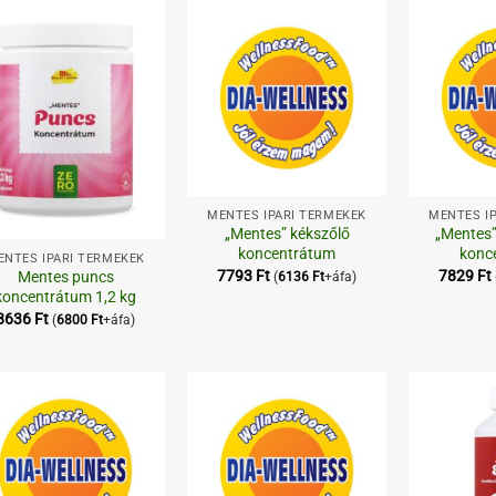
Kedvenceimhez
Kedvenceimhez
+
+
MENTES IPARI TERMÉKEK
MENTES I
„Mentes” kékszőlő
„Mentes”
koncentrátum
konc
ENTES IPARI TERMÉKEK
7793
Ft
7829
Ft
Mentes puncs
(
6136
Ft
+áfa)
koncentrátum 1,2 kg
8636
Ft
(
6800
Ft
+áfa)
Kedvenceimhez
Kedvenceimhez