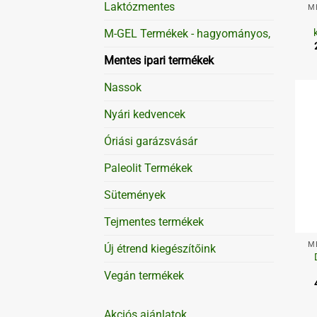
Laktózmentes
M
M-GEL Termékek - hagyományos,
Mentes ipari termékek
Nassok
Nyári kedvencek
Óriási garázsvásár
Paleolit Termékek
Sütemények
Tejmentes termékek
+
M
Új étrend kiegészítőink
Vegán termékek
Akciós ajánlatok