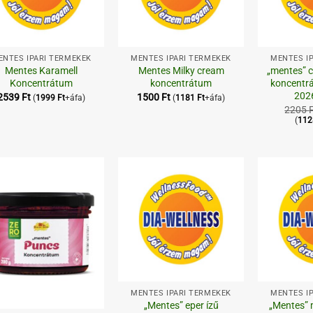
+
+
ENTES IPARI TERMÉKEK
MENTES IPARI TERMÉKEK
MENTES I
Mentes Karamell
Mentes Milky cream
„mentes” c
Koncentrátum
koncentrátum
koncentrá
202
2539
Ft
1500
Ft
(
1999
Ft
+áfa)
(
1181
Ft
+áfa)
2205
(
11
Kedvenceimhez
Kedvenceimhez
+
+
MENTES IPARI TERMÉKEK
MENTES I
„Mentes” eper ízű
„Mentes”