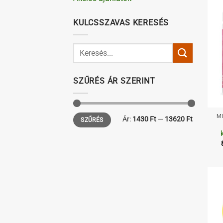
KULCSSZAVAS KERESÉS
SZŰRÉS ÁR SZERINT
+
Min
Max
M
Ár:
1430 Ft
—
13620 Ft
SZŰRÉS
ár
ár