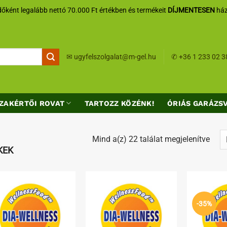
őként legalább nettó 70.000 Ft értékben és termékeit
DÍJMENTESEN
ház
✉
ugyfelszolgalat@m-gel.hu
✆
+36 1 233 02 3
ZAKÉRTŐI ROVAT
TARTOZZ KÖZÉNK!
ÓRIÁS GARÁZS
Sort
Mind a(z) 22 találat megjelenítve
KEK
by
lates
Kedvenceimhez
Kedvenceimhez
-35%