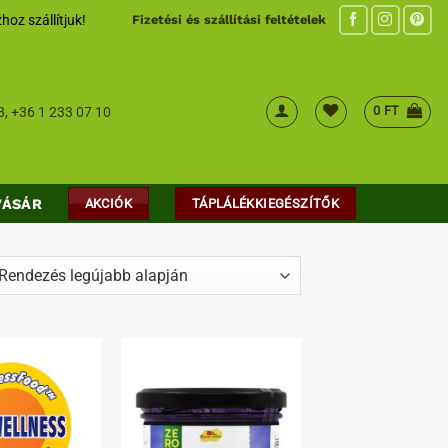
hoz szállítjuk!
Fizetési és szállítási feltételek
0
FT
8
,
+36 1 233 07 10
VÁSÁR
AKCIÓK
TÁPLÁLÉKKIEGÉSZÍTŐK
ed
t
Kedvenceimhez
Kedvenceimhez