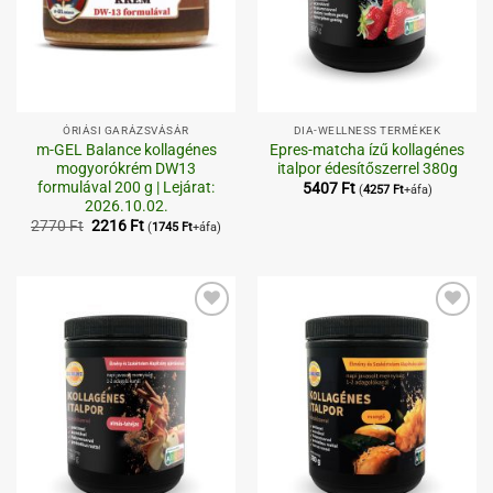
ÓRIÁSI GARÁZSVÁSÁR
DIA-WELLNESS TERMÉKEK
m-GEL Balance kollagénes
Epres-matcha ízű kollagénes
mogyorókrém DW13
italpor édesítőszerrel 380g
formulával 200 g | Lejárat:
5407
Ft
(
4257
Ft
+áfa)
2026.10.02.
Original
Current
2770
Ft
2216
Ft
(
1745
Ft
+áfa)
price
price
was:
is:
2770 Ft.
2216 Ft.
Kedvenceimhez
Kedvenceimhez