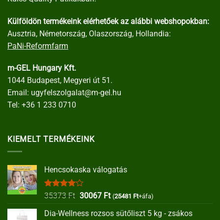
Külföldön termékeink elérhetőek az alábbi webshopokban:
Ausztria, Németország, Olaszország, Hollandia:
PaNi-Reformfarm
m-GEL Hungary Kft.
1044 Budapest, Megyeri út 51.
Email:
ugyfelszolgalat@m-gel.hu
Tel:
+36 1 233 0710
KIEMELT TERMÉKEINK
Hencsokaska válogatás
Értékelés:
Original
Current
35373
Ft
30067
Ft
(
25481
Ft
+áfa)
4.00
/ 5
price
price
Dia-Wellness rozsos sütőliszt 5 kg - zsákos
was:
is: