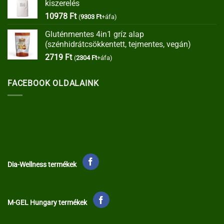
kiszerelés
35373 Ft.
30067 Ft.
10978
Ft
(
9303
Ft
+áfa)
Gluténmentes 4in1 gríz alap
(szénhidrátcsökkentett, tejmentes, vegán)
2719
Ft
(
2304
Ft
+áfa)
FACEBOOK OLDALAINK
Dia-Wellness termékek
M-GEL Hungary termékek