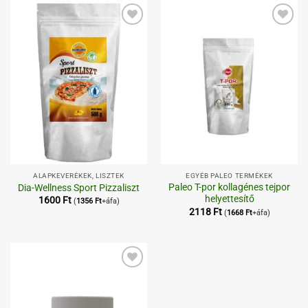
Kedvenceimhez
Kedvenceimhez
ALAPKEVERÉKEK, LISZTEK
EGYÉB PALEO TERMÉKEK
Paleo T-por kollagénes tejpor
Dia-Wellness Sport Pizzaliszt
helyettesítő
1600
Ft
(
1356
Ft
+áfa)
2118
Ft
(
1668
Ft
+áfa)
Kedvenceimhez