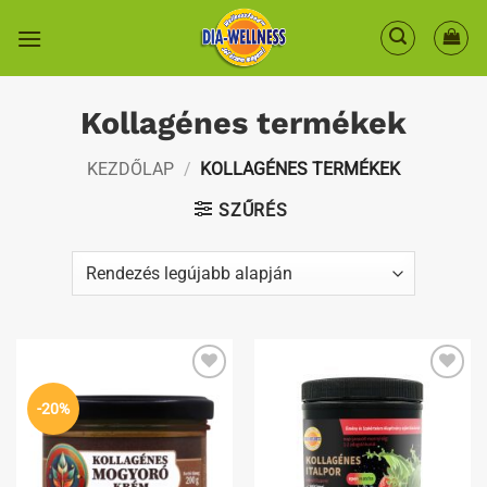
Skip
to
content
Kollagénes termékek
KEZDŐLAP
/
KOLLAGÉNES TERMÉKEK
SZŰRÉS
Kedvenceimhez
Kedvenceimhez
-20%