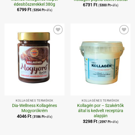
édesítőszerekkel 380g
6731
Ft
(
5300
Ft
+áfa)
6799
Ft
(
5354
Ft
+áfa)
Kedvenceimhez
Kedvenceimhez
KOLLAGÉNES TERMÉKEK
KOLLAGÉNES TERMÉKEK
Dia-Wellness Kollagénes
Kollagén por – Szakértők
Mogyorókrém
által is kedvelt receptúra
alapján
4046
Ft
(
3186
Ft
+áfa)
3298
Ft
(
2597
Ft
+áfa)