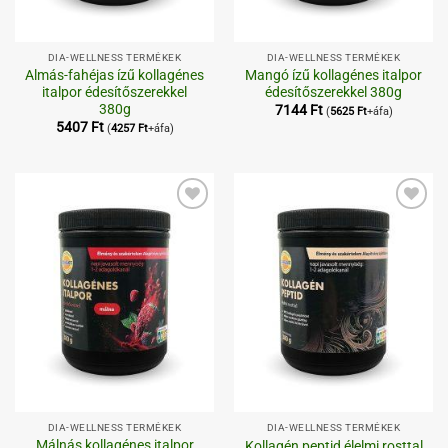
DIA-WELLNESS TERMÉKEK
DIA-WELLNESS TERMÉKEK
Almás-fahéjas ízű kollagénes
Mangó ízű kollagénes italpor
italpor édesítőszerekkel
édesítőszerekkel 380g
380g
7144
Ft
(
5625
Ft
+áfa)
5407
Ft
(
4257
Ft
+áfa)
Kedvenceimhez
Kedvenceimhez
DIA-WELLNESS TERMÉKEK
DIA-WELLNESS TERMÉKEK
Málnás kollagénes italpor
Kollagén peptid élelmi rosttal