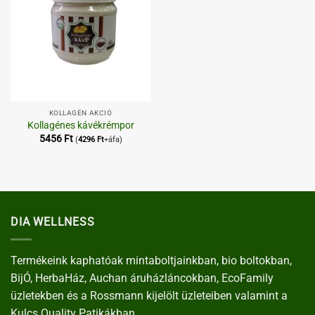
KOLLAGÉN AKCIÓ
Kollagénes kávékrémpor
5456
Ft
(
4296
Ft
+áfa)
DIA WELLNESS
Termékeink kaphatóak mintaboltjainkban, bio boltokban,
BijÓ, HerbaHáz, Auchan áruházláncokban, EcoFamily
üzletekben és a Rossmann kijelölt üzleteiben valamint a
Kulcs Quality Patikákban.