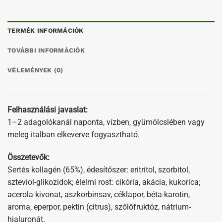
TERMÉK INFORMÁCIÓK
TOVÁBBI INFORMÁCIÓK
VÉLEMÉNYEK (0)
Felhasználási javaslat:
1–2 adagolókanál naponta, vízben, gyümölcslében vagy
meleg italban elkeverve fogyasztható.
Összetevők:
Sertés kollagén (65%), édesítőszer: eritritol, szorbitol,
szteviol-glikozidok; élelmi rost: cikória, akácia, kukorica;
acerola kivonat, aszkorbinsav, céklapor, béta-karotin,
aroma, eperpor, pektin (citrus), szőlőfruktóz, nátrium-
hialuronát.