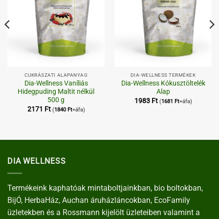
CUKRÁSZATI ALAPANYAG
DIA-WELLNESS TERMÉKEK
Dia-Wellness Vaníliás
Dia-Wellness Kókusztöltelék
Hidegpuding Maltit nélkül
Alap
500 g
1983
Ft
(
1681
Ft
+áfa)
2171
Ft
(
1840
Ft
+áfa)
DIA WELLNESS
Termékeink kaphatóak mintaboltjainkban, bio boltokban,
BijÓ, HerbaHáz, Auchan áruházláncokban, EcoFamily
üzletekben és a Rossmann kijelölt üzleteiben valamint a