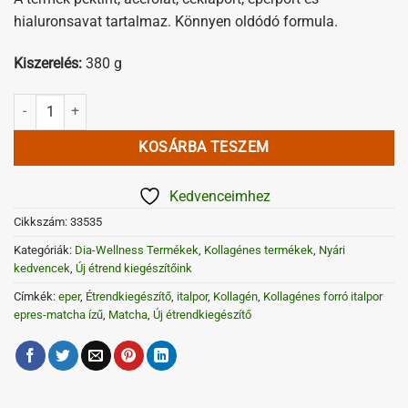
hialuronsavat tartalmaz. Könnyen oldódó formula.
Kiszerelés:
380 g
Epres-matcha ízű kollagénes italpor édesítőszerrel 380g mennyiség
KOSÁRBA TESZEM
Kedvenceimhez
Cikkszám:
33535
Kategóriák:
Dia-Wellness Termékek
,
Kollagénes termékek
,
Nyári
kedvencek
,
Új étrend kiegészítőink
Címkék:
eper
,
Étrendkiegészítő
,
italpor
,
Kollagén
,
Kollagénes forró italpor
epres-matcha ízű
,
Matcha
,
Új étrendkiegészítő