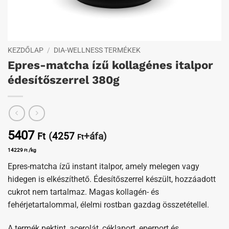
KEZDŐLAP
/
DIA-WELLNESS TERMÉKEK
Epres-matcha ízű kollagénes italpor
édesítőszerrel 380g
5407
(
4257
+áfa)
Ft
Ft
14229
/kg
Ft
Epres-matcha ízű instant italpor, amely melegen vagy
hidegen is elkészíthető. Édesítőszerrel készült, hozzáadott
cukrot nem tartalmaz. Magas kollagén- és
fehérjetartalommal, élelmi rostban gazdag összetétellel.
A termék pektint, acerolát, céklaport, eperport és