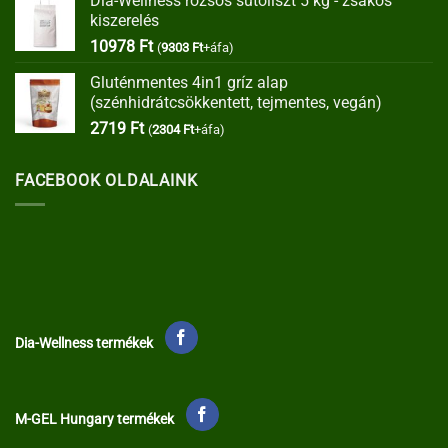
Dia-Wellness rozsos sütőliszt 5 kg - zsákos
was:
is:
kiszerelés
35373 Ft.
30067 Ft.
10978
Ft
(
9303
Ft
+áfa)
Gluténmentes 4in1 gríz alap
(szénhidrátcsökkentett, tejmentes, vegán)
2719
Ft
(
2304
Ft
+áfa)
FACEBOOK OLDALAINK
Dia-Wellness termékek
M-GEL Hungary termékek