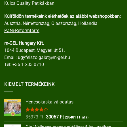
Kulcs Quality Patikákban.
Külföldön termékeink elérhetőek az alábbi webshopokban:
Ausztria, Németország, Olaszország, Hollandia:
PaNi-Reformfarm
m-GEL Hungary Kft.
1044 Budapest, Megyeri út 51.
Email:
ugyfelszolgalat@m-gel.hu
Tel:
+36 1 233 0710
KIEMELT TERMÉKEINK
Hencsokaska válogatás
Értékelés:
Original
Current
35373
Ft
30067
Ft
(
25481
Ft
+áfa)
4.00
/ 5
price
price