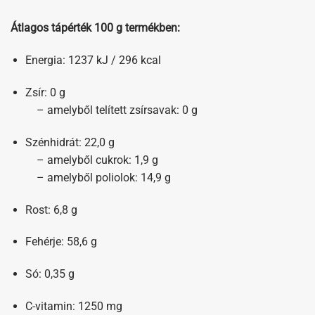
Átlagos tápérték 100 g termékben:
Energia: 1237 kJ / 296 kcal
Zsír: 0 g
– amelyből telített zsírsavak: 0 g
Szénhidrát: 22,0 g
– amelyből cukrok: 1,9 g
– amelyből poliolok: 14,9 g
Rost: 6,8 g
Fehérje: 58,6 g
Só: 0,35 g
C-vitamin: 1250 mg