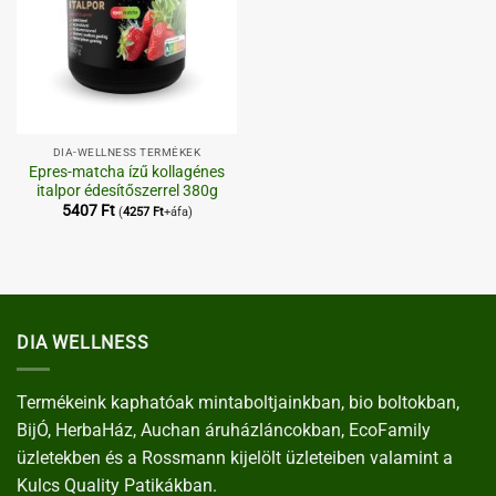
DIA-WELLNESS TERMÉKEK
Epres-matcha ízű kollagénes
italpor édesítőszerrel 380g
5407
Ft
(
4257
Ft
+áfa)
DIA WELLNESS
Termékeink kaphatóak mintaboltjainkban, bio boltokban,
BijÓ, HerbaHáz, Auchan áruházláncokban, EcoFamily
üzletekben és a Rossmann kijelölt üzleteiben valamint a
Kulcs Quality Patikákban.