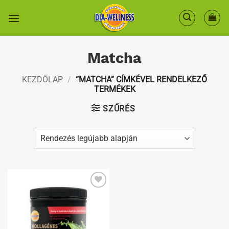
Skip
to
content
Matcha
KEZDŐLAP
/
“MATCHA” CÍMKÉVEL RENDELKEZŐ
TERMÉKEK
SZŰRÉS
Kedvenceimhez