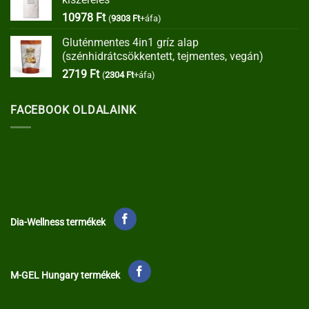
35373 Ft.
30067 Ft.
10978
Ft
(
9303
Ft
+áfa)
Gluténmentes 4in1 gríz alap
(szénhidrátcsökkentett, tejmentes, vegán)
2719
Ft
(
2304
Ft
+áfa)
FACEBOOK OLDALAINK
Dia-Wellness termékek
M-GEL Hungary termékek