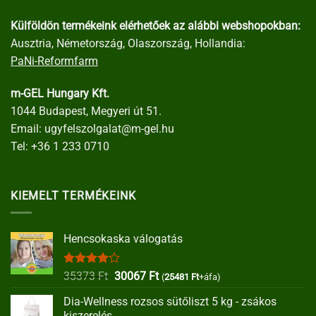
Külföldön termékeink elérhetőek az alábbi webshopokban:
Ausztria, Németország, Olaszország, Hollandia:
PaNi-Reformfarm
m-GEL Hungary Kft.
1044 Budapest, Megyeri út 51.
Email:
ugyfelszolgalat@m-gel.hu
Tel:
+36 1 233 0710
KIEMELT TERMÉKEINK
Hencsokaska válogatás
Értékelés:
Original
Current
35373
Ft
30067
Ft
(
25481
Ft
+áfa)
4.00
/ 5
price
price
Dia-Wellness rozsos sütőliszt 5 kg - zsákos
was:
is:
kiszerelés