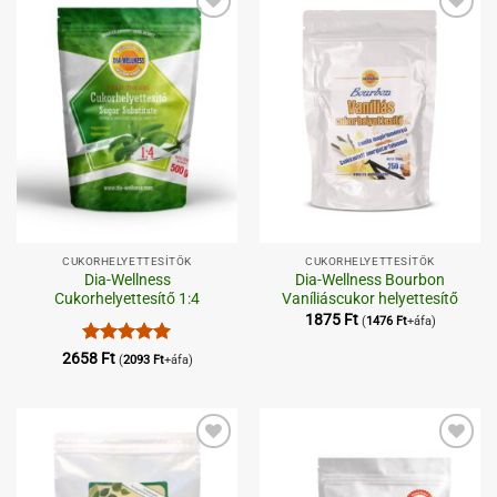
Kedvenceimhez
Kedvenceimhez
CUKORHELYETTESÍTŐK
CUKORHELYETTESÍTŐK
Dia-Wellness
Dia-Wellness Bourbon
Cukorhelyettesítő 1:4
Vaníliáscukor helyettesítő
1875
Ft
(
1476
Ft
+áfa)
Értékelés:
5
2658
Ft
(
2093
Ft
+áfa)
/ 5
Kedvenceimhez
Kedvenceimhez