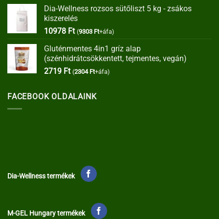
price
price
Dia-Wellness rozsos sütőliszt 5 kg - zsákos
was:
is:
kiszerelés
35373 Ft.
30067 Ft.
10978
Ft
(
9303
Ft
+áfa)
Gluténmentes 4in1 gríz alap
(szénhidrátcsökkentett, tejmentes, vegán)
2719
Ft
(
2304
Ft
+áfa)
FACEBOOK OLDALAINK
Dia-Wellness termékek
M-GEL Hungary termékek