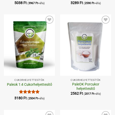
5038
Ft
3289
Ft
(
3967
Ft
+áfa)
(
2590
Ft
+áfa)
Kedvenceimhez
Kedvenceimhez
CUKORHELYETTESÍTŐK
CUKORHELYETTESÍTŐK
PaleOK Porcukor
Paleok 1:4 Cukorhelyettesítő
helyettesítő
2562
Ft
(
2017
Ft
+áfa)
Értékelés:
5
3180
Ft
(
2504
Ft
+áfa)
/ 5