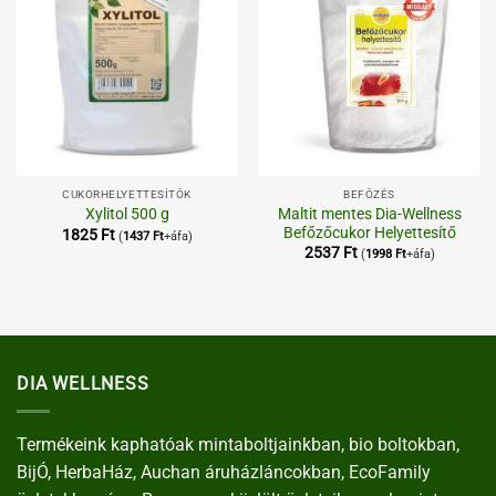
CUKORHELYETTESÍTŐK
BEFŐZÉS
Maltit mentes Dia-Wellness
Xylitol 500 g
Befőzőcukor Helyettesítő
1825
Ft
(
1437
Ft
+áfa)
2537
Ft
(
1998
Ft
+áfa)
DIA WELLNESS
Termékeink kaphatóak mintaboltjainkban, bio boltokban,
BijÓ, HerbaHáz, Auchan áruházláncokban, EcoFamily