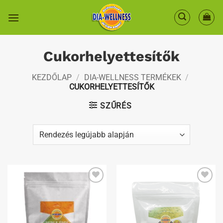
Skip
to
content
Cukorhelyettesítők
KEZDŐLAP
/
DIA-WELLNESS TERMÉKEK
/
CUKORHELYETTESÍTŐK
SZŰRÉS
Kedvenceimhez
Kedvenceimhez