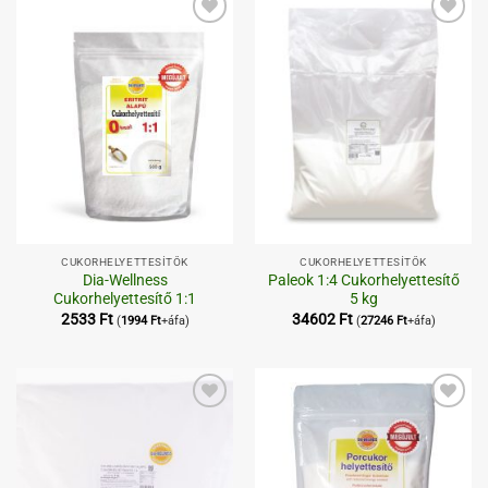
Kedvenceimhez
Kedvenceimhez
CUKORHELYETTESÍTŐK
CUKORHELYETTESÍTŐK
Dia-Wellness
Paleok 1:4 Cukorhelyettesítő
Cukorhelyettesítő 1:1
5 kg
2533
Ft
34602
Ft
(
1994
Ft
+áfa)
(
27246
Ft
+áfa)
Kedvenceimhez
Kedvenceimhez