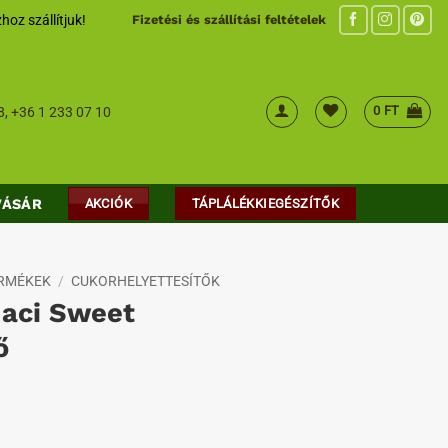
hoz szállítjuk!
Fizetési és szállítási feltételek
0
FT
8
,
+36 1 233 07 10
VÁSÁR
AKCIÓK
TÁPLÁLÉKKIEGÉSZÍTŐK
ERMÉKEK
/
CUKORHELYETTESÍTŐK
Maci Sweet
ő