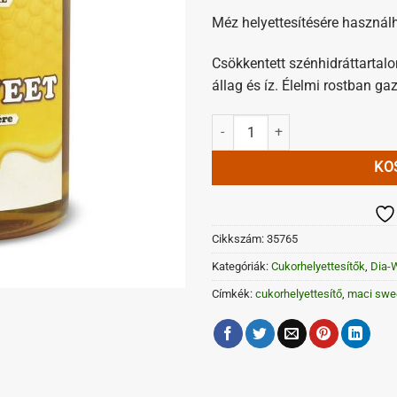
Méz helyettesítésére használ
Csökkentett szénhidráttartal
állag és íz. Élelmi rostban ga
Dia-Wellness Maci Sweet mézhely
KO
Cikkszám:
35765
Kategóriák:
Cukorhelyettesítők
,
Dia-
Címkék:
cukorhelyettesítő
,
maci swe