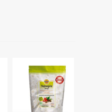
hez
Kedvenceimhez