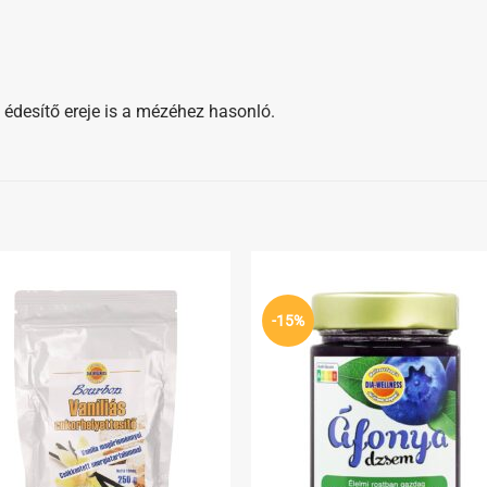
s édesítő ereje is a mézéhez hasonló.
Kedvenceimhez
Kedvenceim
-15%