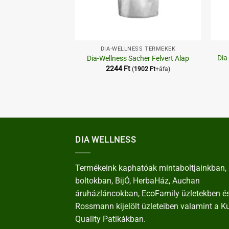
+
+
ARÁZSVÁSÁR
DIA-WELLNESS TERMÉKEK
rálós keksz alap |
Dia
Dia-Wellness Sacher Felvert Alap
2026.09.30.
2244
Ft
(
1902
Ft
+áfa)
inal
Current
4
Ft
(
859
Ft
+áfa)
e
price
:
is:
 Ft.
1014 Ft.
DIA WELLNESS
Termékeink kaphatóak mintaboltjainkban, 
boltokban, BijÓ, HerbaHáz, Auchan
áruházláncokban, EcoFamily üzletekben é
Rossmann kijelölt üzleteiben valamint a K
Quality Patikákban.