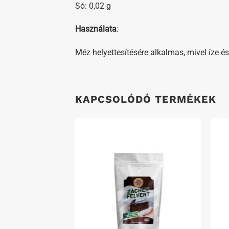
Só: 0,02 g
Használata
:
Méz helyettesítésére alkalmas, mivel íze é
KAPCSOLÓDÓ TERMÉKEK
Kedvenceimhez
Kedvenceimhez