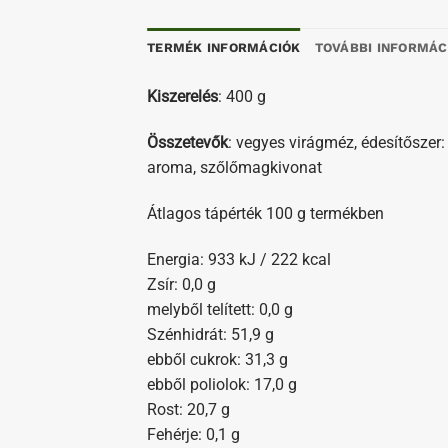
TERMÉK INFORMÁCIÓK
TOVÁBBI INFORMÁC
Kiszerelés
: 400 g
Összetevők
: vegyes virágméz, édesítőszer: 
aroma, szőlőmagkivonat
Átlagos tápérték 100 g termékben
Energia: 933 kJ / 222 kcal
Zsír: 0,0 g
melyből telített: 0,0 g
Szénhidrát: 51,9 g
ebből cukrok: 31,3 g
ebből poliolok: 17,0 g
Rost: 20,7 g
Fehérje: 0,1 g