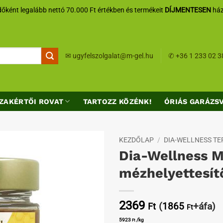
őként legalább nettó 70.000 Ft értékben és termékeit
DÍJMENTESEN
ház
✉
ugyfelszolgalat@m-gel.hu
✆
+36 1 233 02 3
ZAKÉRTŐI ROVAT
TARTOZZ KÖZÉNK!
ÓRIÁS GARÁZS
KEZDŐLAP
/
DIA-WELLNESS T
Dia-Wellness 
Kedvenceimhez
mézhelyettesít
2369
(
1865
+áfa)
Ft
Ft
5923
/kg
Ft