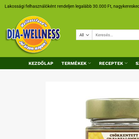
Skip
Lakossági felhasználóként rendeljen legalább 30.000 Ft, nagykeresked
to
content
Keresés
a
következőre:
KEZDŐLAP
TERMÉKEK
RECEPTEK
S