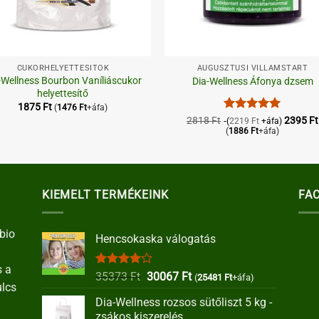
+
CUKORHELYETTESÍTŐK
AUGUSZTUSI VILLÁMSTART
-Wellness Bourbon Vaníliáscukor
Dia-Wellness Áfonya dzsem
helyettesítő
1875
Ft
(
1476
Ft
+áfa)
Értékelés:
5
2818
Ft
2395
Ft
(
2219
Ft
+áfa)
/ 5
(
1886
Ft
+áfa)
KIEMELT TERMÉKEINK
FA
bio
Hencsokaska válogatás
s a
Értékelés:
Original
Current
35373
Ft
30067
Ft
(
25481
Ft
+áfa)
ulcs
4.00
/ 5
price
price
Dia-Wellness rozsos sütőliszt 5 kg -
was:
is:
zsákos kiszerelés