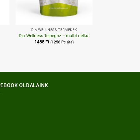
+
DIA-WELLNESS TERMÉKEK
Dia-Wellness Tejbegríz – maltit nélkül
1485
Ft
(
1258
Ft
+áfa)
CEBOOK OLDALAINK