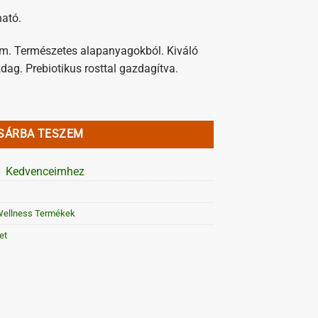
ható.
om. Természetes alapanyagokból. Kiváló
zdag. Prebiotikus rosttal gazdagítva.
ettesítő mennyiség
SÁRBA TESZEM
Kedvenceimhez
Wellness Termékek
et