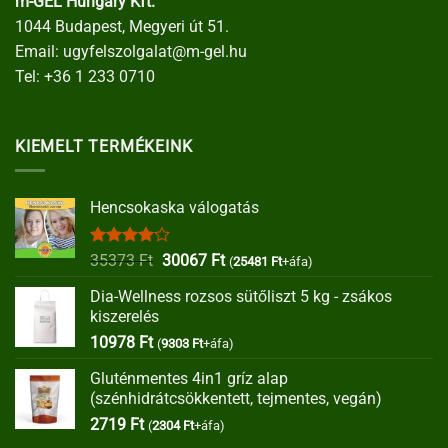
m-GEL Hungary Kft.
1044 Budapest, Megyeri út 51.
Email:
ugyfelszolgalat@m-gel.hu
Tel:
+36 1 233 0710
KIEMELT TERMÉKEINK
Hencsokaska válogatás
Értékelés:
Original
Current
35373
Ft
30067
Ft
(
25481
Ft
+áfa)
4.00
/ 5
price
price
Dia-Wellness rozsos sütőliszt 5 kg - zsákos
was:
is:
kiszerelés
35373 Ft.
30067 Ft.
10978
Ft
(
9303
Ft
+áfa)
Gluténmentes 4in1 gríz alap
(szénhidrátcsökkentett, tejmentes, vegán)
2719
Ft
(
2304
Ft
+áfa)