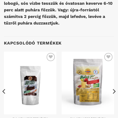
lobogó, sós vízbe tesszük és óvatosan keverve 6-10
perc alatt puhára főzzük. Vagy: újra-forrástól
számítva 2 percig főzzük, majd lefedve, levéve a
tűzről puhára duzzasztjuk.
KAPCSOLÓDÓ TERMÉKEK
Kedvenceimhez
Kedvenceimhez