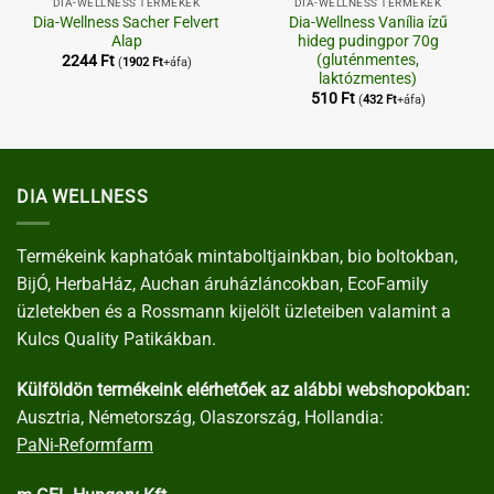
DIA-WELLNESS TERMÉKEK
DIA-WELLNESS TERMÉKEK
Dia-Wellness Sacher Felvert
Dia-Wellness Vanília ízű
Alap
hideg pudingpor 70g
(gluténmentes,
2244
Ft
(
1902
Ft
+áfa)
laktózmentes)
510
Ft
(
432
Ft
+áfa)
DIA WELLNESS
Termékeink kaphatóak mintaboltjainkban, bio boltokban,
BijÓ, HerbaHáz, Auchan áruházláncokban, EcoFamily
üzletekben és a Rossmann kijelölt üzleteiben valamint a
Kulcs Quality Patikákban.
Külföldön termékeink elérhetőek az alábbi webshopokban:
Ausztria, Németország, Olaszország, Hollandia:
PaNi-Reformfarm