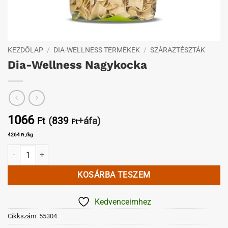
KEZDŐLAP
/
DIA-WELLNESS TERMÉKEK
/
SZÁRAZTÉSZTÁK
Dia-Wellness Nagykocka
1066
(
839
+áfa)
Ft
Ft
4264
/kg
Ft
Dia-Wellness Nagykocka mennyiség
KOSÁRBA TESZEM
Kedvenceimhez
Cikkszám:
55304