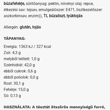
búzafehérje,
sűrítőanyag: pektin, növényi olaj: repce,
étkezési sav: tejsav, emulgeálószer: E471, lisztkezelőszer:
aszkorbinsav, enzim)),
TL búzaliszt, tyúktojás
Allergén:
glutén, tojás
TÁPANYAG
:
Energia: 1363 kJ / 327 kcal
Zsír: 4,3 g
melyből telített: 1,0 g
Szénhidrát: 42,0 g
ebből cukrok: 0,6 g
ebből poliolok: 0,0 g
Rost: 30,1 g
Fehérje: 15,0 g
Só: 0,13 g
HASZNÁLATA: A tésztát ötszörös mennyiségű forró,