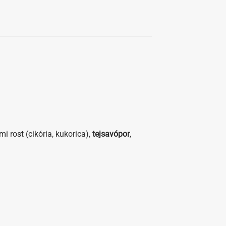
lmi rost (cikória, kukorica),
tejsavópor
,