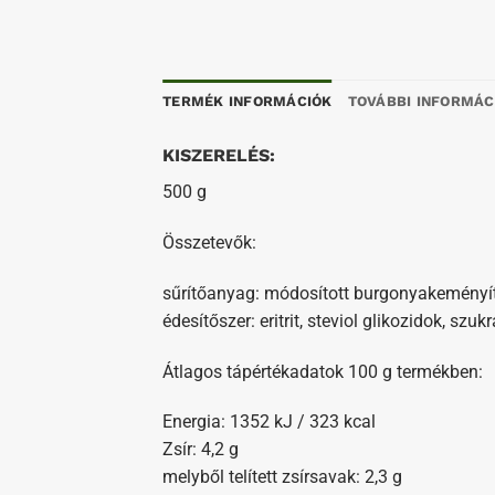
TERMÉK INFORMÁCIÓK
TOVÁBBI INFORMÁC
KISZERELÉS:
500 g
Összetevők:
sűrítőanyag: módosított burgonyakeményítő
édesítőszer: eritrit, steviol glikozidok, szu
Átlagos tápértékadatok 100 g termékben:
Energia: 1352 kJ / 323 kcal
Zsír: 4,2 g
melyből telített zsírsavak: 2,3 g