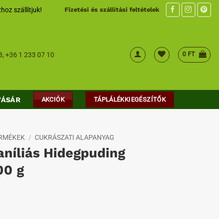
hoz szállítjuk!
Fizetési és szállítási feltételek
0
FT
8
,
+36 1 233 07 10
VÁSÁR
AKCIÓK
TÁPLÁLÉKKIEGÉSZÍTŐK
ERMÉKEK
/
CUKRÁSZATI ALAPANYAG
aníliás Hidegpuding
00 g