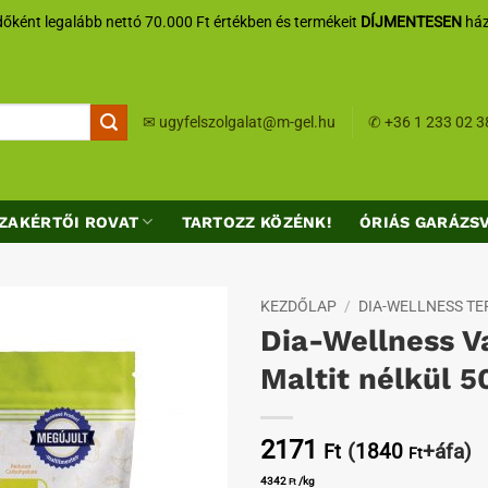
őként legalább nettó 70.000 Ft értékben és termékeit
DÍJMENTESEN
ház
✉
ugyfelszolgalat@m-gel.hu
✆
+36 1 233 02 3
ZAKÉRTŐI ROVAT
TARTOZZ KÖZÉNK!
ÓRIÁS GARÁZS
KEZDŐLAP
/
DIA-WELLNESS T
Dia-Wellness V
Kedvenceimhez
Maltit nélkül 5
2171
(
1840
+áfa)
Ft
Ft
4342
/kg
Ft