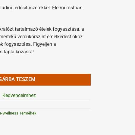
puding édesítőszerekkel. Élelmi rostban
zukralózt tartalmazó ételek fogyasztása, a
mértékű vércukorszint emelkedést okoz
ek fogyasztása. Figyeljen a
s táplálkozásra!
 Maltit nélkül 500 g mennyiség
SÁRBA TESZEM
Kedvenceimhez
a-Wellness Termékek