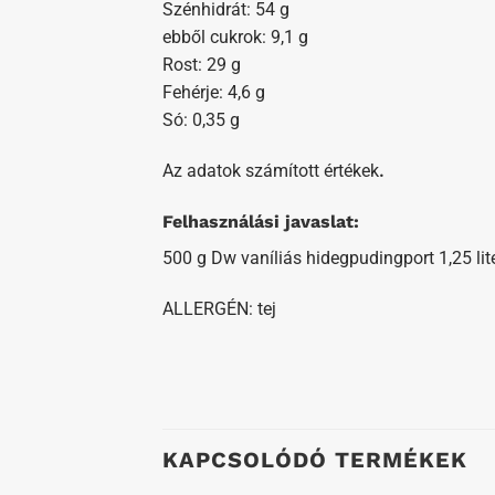
Szénhidrát: 54 g
ebből cukrok: 9,1 g
Rost: 29 g
Fehérje: 4,6 g
Só: 0,35 g
Az adatok számított értékek
.
Felhasználási javaslat:
500 g Dw vaníliás hidegpudingport 1,25 lit
ALLERGÉN: tej
KAPCSOLÓDÓ TERMÉKEK