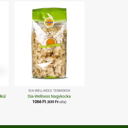
hez
Kedvenceimhez
+
DIA-WELLNESS TERMÉKEK
lkül
Dia-Wellness Nagykocka
1066
Ft
(
839
Ft
+áfa)