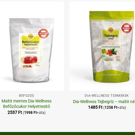
Kedvenceimhez
Kedvenceim
+
BEFŐZÉS
DIA-WELLNESS TERMÉKEK
Maltit mentes Dia-Wellness
Dia-Wellness Tejbegríz – maltit né
Befőzőcukor Helyettesítő
1485
Ft
(
1258
Ft
+áfa)
2537
Ft
(
1998
Ft
+áfa)