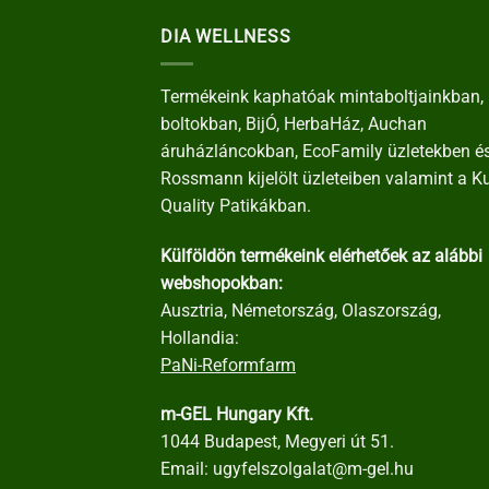
DIA WELLNESS
Termékeink kaphatóak mintaboltjainkban, 
boltokban, BijÓ, HerbaHáz, Auchan
áruházláncokban, EcoFamily üzletekben é
Rossmann kijelölt üzleteiben valamint a K
Quality Patikákban.
Külföldön termékeink elérhetőek az alábbi
webshopokban:
Ausztria, Németország, Olaszország,
Hollandia:
PaNi-Reformfarm
m-GEL Hungary Kft.
1044 Budapest, Megyeri út 51.
Email:
ugyfelszolgalat@m-gel.hu