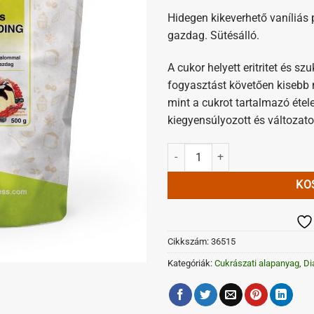
Hidegen kikeverhető vaníliás 
gazdag. Sütésálló.
A cukor helyett eritritet és s
fogyasztást követően kisebb 
mint a cukrot tartalmazó étel
kiegyensúlyozott és változato
Dia-Wellness Vaníliás Hidegpuding
KO
Cikkszám:
36515
Kategóriák:
Cukrászati alapanyag
,
Di