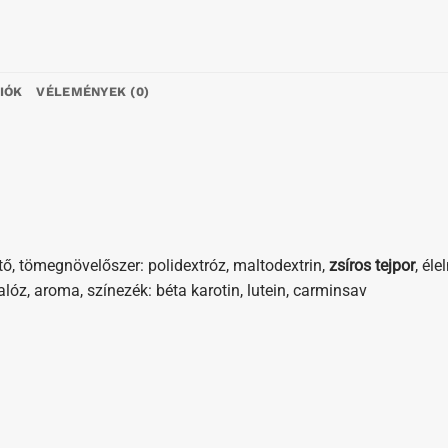
IÓK
VÉLEMÉNYEK (0)
, tömegnövelőszer: polidextróz, maltodextrin,
zsíros
tejpor
, éle
kralóz, aroma, színezék: béta karotin, lutein, carminsav