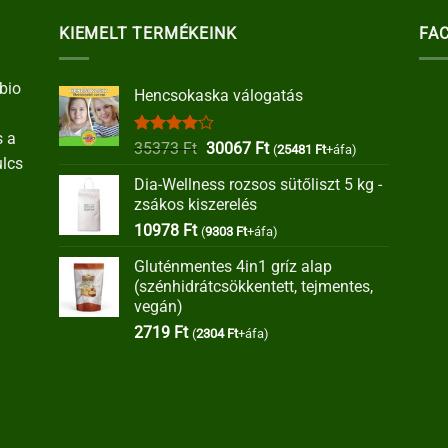
KIEMELT TERMÉKEINK
FA
bio
Hencsokaska válogatás
s a
Értékelés:
Original
Current
35373
Ft
30067
Ft
(
25481
Ft
+áfa)
ulcs
4.00
/ 5
price
price
Dia-Wellness rozsos sütőliszt 5 kg -
was:
is:
zsákos kiszerelés
35373 Ft.
30067 Ft.
10978
Ft
(
9303
Ft
+áfa)
Gluténmentes 4in1 gríz alap
(szénhidrátcsökkentett, tejmentes,
vegán)
2719
Ft
(
2304
Ft
+áfa)