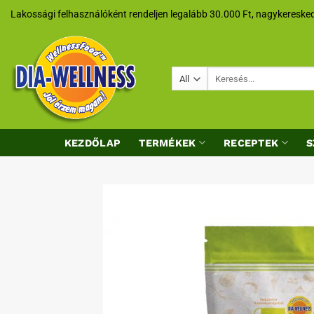
Skip
Lakossági felhasználóként rendeljen legalább 30.000 Ft, nagykeresked
to
content
Keresés
a
következőre:
KEZDŐLAP
TERMÉKEK
RECEPTEK
S