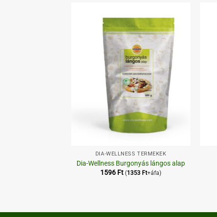
Kedvenceimhez
Kedvenceimhez
+
+
YETTESÍTŐK
DIA-WELLNESS TERMÉKEK
ol 500 g
Dia-Wellness Burgonyás lángos alap
1596
Ft
1437
Ft
+áfa)
(
1353
Ft
+áfa)