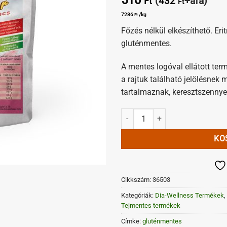
(
432
+áfa)
Ft
Ft
7286
/kg
Ft
Főzés nélkül elkészíthető. Erit
gluténmentes.
A mentes logóval ellátott te
a rajtuk található jelölésnek
tartalmaznak, keresztszennye
Dia-Wellness Puncs ízű hideg pud
KO
Cikkszám:
36503
Kategóriák:
Dia-Wellness Termékek
,
Tejmentes termékek
Címke:
gluténmentes