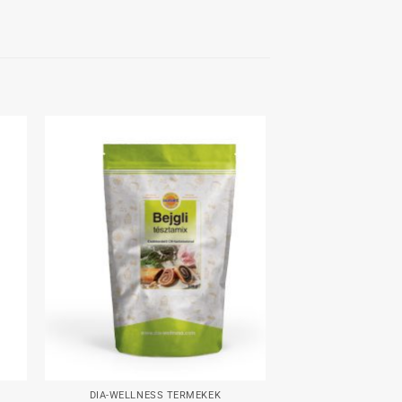
hez
Kedvenceimhez
+
DIA-WELLNESS TERMÉKEK