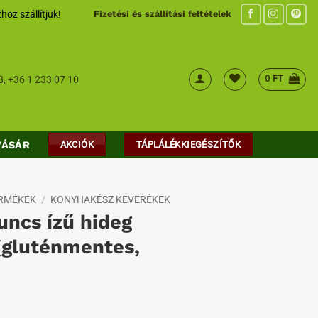
hoz szállítjuk!
Fizetési és szállítási feltételek
0
FT
8
,
+36 1 233 07 10
VÁSÁR
AKCIÓK
TÁPLÁLÉKKIEGÉSZÍTŐK
ERMÉKEK
/
KONYHAKÉSZ KEVERÉKEK
uncs ízű hideg
(gluténmentes,