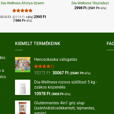
Dia-Wellness Áfonya dzsem
Dia-Wellness Tésztaliszt
2998
Ft
(
2541
Ft
+áfa)
Értékelés:
5
2818
Ft
2395
Ft
(
2219
Ft
+áfa)
/ 5
(
1886
Ft
+áfa)
KIEMELT TERMÉKEINK
FA
bio
Hencsokaska válogatás
s a
Értékelés:
Original
Current
35373
Ft
30067
Ft
(
25481
Ft
+áfa)
ulcs
4.00
/ 5
price
price
Dia-Wellness rozsos sütőliszt 5 kg -
was:
is:
zsákos kiszerelés
35373 Ft.
30067 Ft.
10978
Ft
(
9303
Ft
+áfa)
Gluténmentes 4in1 gríz alap
(szénhidrátcsökkentett, tejmentes,
vegán)