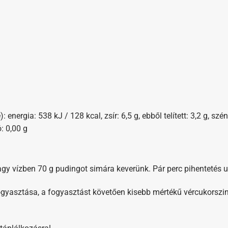
energia: 538 kJ / 128 kcal, zsír: 6,5 g, ebből telített: 3,2 g, szén
ó: 0,00 g
agy vízben 70 g pudingot simára keverünk. Pár perc pihentetés 
k fogyasztása, a fogyasztást követően kisebb mértékű vércukorszi