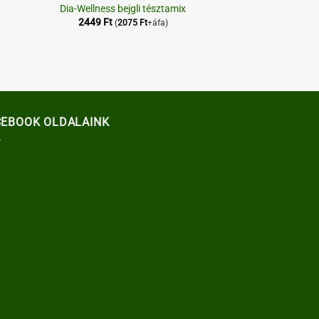
Dia-Wellness bejgli tésztamix
2449
Ft
(
2075
Ft
+áfa)
CEBOOK OLDALAINK