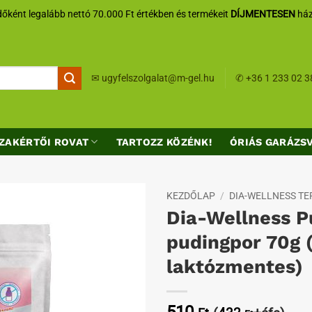
őként legalább nettó 70.000 Ft értékben és termékeit
DÍJMENTESEN
ház
✉
ugyfelszolgalat@m-gel.hu
✆
+36 1 233 02 3
ZAKÉRTŐI ROVAT
TARTOZZ KÖZÉNK!
ÓRIÁS GARÁZS
KEZDŐLAP
/
DIA-WELLNESS T
Dia-Wellness P
Kedvenceimhez
pudingpor 70g 
laktózmentes)
510