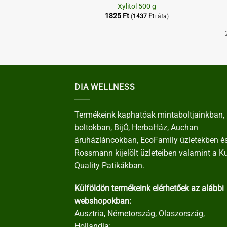
s Panírmorzsa
Xylitol 500 g
1825
Ft
1503
Ft
+áfa)
(
1437
Ft
+áfa)
DIA WELLNESS
Termékeink kaphatóak mintaboltjainkban, 
boltokban, BijÓ, HerbaHáz, Auchan
áruházláncokban, EcoFamily üzletekben é
Rossmann kijelölt üzleteiben valamint a K
Quality Patikákban.
Külföldön termékeink elérhetőek az alábbi
webshopokban:
Ausztria, Németország, Olaszország,
Hollandia: