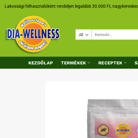
Skip
Lakossági felhasználóként rendeljen legalább 30.000 Ft, nagykeresked
to
content
Keresés
a
következőre:
KEZDŐLAP
TERMÉKEK
RECEPTEK
S