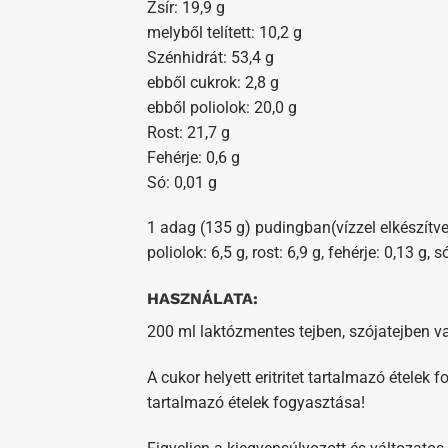
Zsír: 19,9 g
melyből telített: 10,2 g
Szénhidrát: 53,4 g
ebből cukrok: 2,8 g
ebből poliolok: 20,0 g
Rost: 21,7 g
Fehérje: 0,6 g
Só: 0,01 g
1 adag (135 g) pudingban(vízzel elkészítve): 
poliolok: 6,5 g, rost: 6,9 g, fehérje: 0,13 g, s
HASZNÁLATA:
200 ml laktózmentes tejben, szójatejben v
A cukor helyett eritritet tartalmazó étele
tartalmazó ételek fogyasztása!