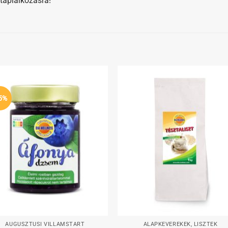
 táplálkozásra!
Kedvenceimhez
Kedvenceim
5%
+
AUGUSZTUSI VILLÁMSTART
ALAPKEVERÉKEK, LISZTEK