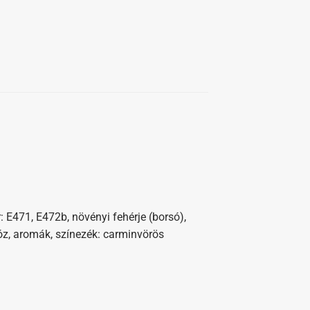
: E471, E472b, növényi fehérje (borsó),
xtróz, aromák, színezék: carminvörös