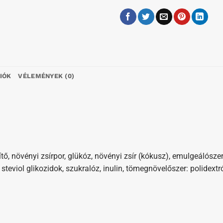
IÓK
VÉLEMÉNYEK (0)
, növényi zsírpor, glükóz, növényi zsír (kókusz), emulgeálószer
rit, steviol glikozidok, szukralóz, inulin, tömegnövelőszer: polide