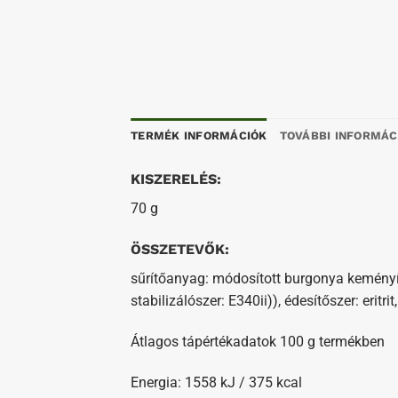
TERMÉK INFORMÁCIÓK
TOVÁBBI INFORMÁC
KISZERELÉS:
70 g
ÖSSZETEVŐK:
sűrítőanyag: módosított burgonya keményítő
stabilizálószer: E340ii)), édesítőszer: erit
Átlagos tápértékadatok 100 g termékben
Energia: 1558 kJ / 375 kcal