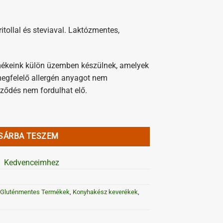
ritollal és steviaval. Laktózmentes,
rmékeink külön üzemben készülnek, amelyek
 megfelelő allergén anyagot nem
ződés nem fordulhat elő.
ingpor 70g (gluténmentes, laktózmentes) mennyiség
SÁRBA TESZEM
Kedvenceimhez
Gluténmentes Termékek
,
Konyhakész keverékek
,