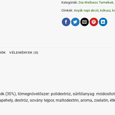
Kategóriák:
Dia-Wellness Termékek
,
Címkék:
Anyák napi akció
,
kókusz
,
k
IÓK
VÉLEMÉNYEK (0)
elék (30%), tömegnövelőszer: polidextróz, sűrítőanyag: módosít
pehely, dextróz, sovány tejpor, maltodextrin, aroma, zselatin, ét