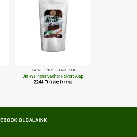
+
DIA-WELLNESS TERMÉKEK
Dia-Wellness Sacher Felvert Alap
2244
Ft
(
1902
Ft
+áfa)
CEBOOK OLDALAINK