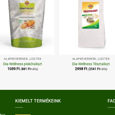
+
ALAPKEVERÉKEK, LISZTEK
ALAPKEVERÉKEK, LISZTEK
Dia-Wellness piskótaliszt
Dia-Wellness Tésztaliszt
1039
Ft
2998
Ft
(
881
Ft
+áfa)
(
2541
Ft
+áfa)
KIEMELT TERMÉKEINK
FA