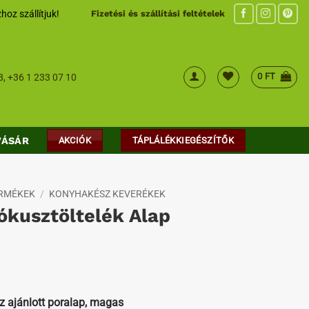
hoz szállítjuk!
Fizetési és szállítási feltételek
0
FT
8
,
+36 1 233 07 10
VÁSÁR
AKCIÓK
TÁPLÁLÉKKIEGÉSZÍTŐK
ERMÉKEK
/
KONYHAKÉSZ KEVERÉKEK
ókusztöltelék Alap
z ajánlott poralap, magas