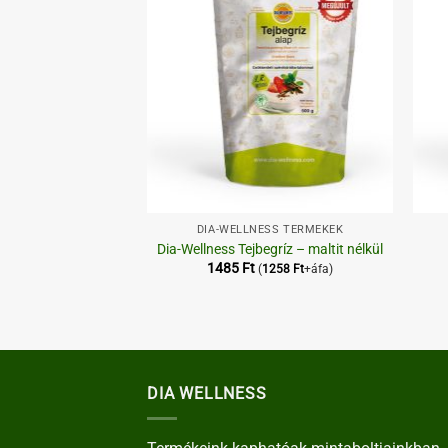
+
+
ESS TERMÉKEK
DIA-WELLNESS TERMÉKEK
bejgli tésztamix
Dia-Wellness Tejbegríz – maltit nélkül
1485
Ft
2075
Ft
+áfa)
(
1258
Ft
+áfa)
DIA WELLNESS