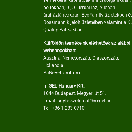
Termékeink kaphatóak mintaboltjainkban, 
boltokban, BijÓ, HerbaHáz, Auchan
áruházláncokban, EcoFamily üzletekben é
Rossmann kijelölt üzleteiben valamint a K
Quality Patikákban.
Külföldön termékeink elérhetőek az alábbi
webshopokban:
Ausztria, Németország, Olaszország,
Hollandia:
PaNi-Reformfarm
m-GEL Hungary Kft.
1044 Budapest, Megyeri út 51.
Email:
ugyfelszolgalat@m-gel.hu
Tel:
+36 1 233 0710