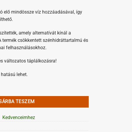
ató elő mindössze víz hozzáadásával, így
íthető.
zítették, amely alternatívát kínál a
 termék csökkentett szénhidráttartalmú és
hai felhasználásokhoz.
és változatos táplálkozásra!
 hatású lehet.
 mennyiség
SÁRBA TESZEM
Kedvenceimhez