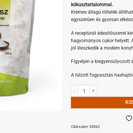
kókusztartalommal.
Krémes állagú töltelék állíth
egyszerűen és gyorsan elkész
A receptúrát édesítőszerrel kés
hagyományos cukor helyett. A
jól illeszkedik a modern kony
Figyeljen a kiegyensúlyozott 
A túlzott fogyasztás hashajtó
Dia-Wellness Kókusztöltelék Alap
KO
Cikkszám:
35362