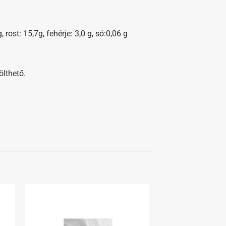
, rost: 15,7g, fehérje: 3,0 g, só:0,06 g
ölthető.
hez
Kedvenceimhez