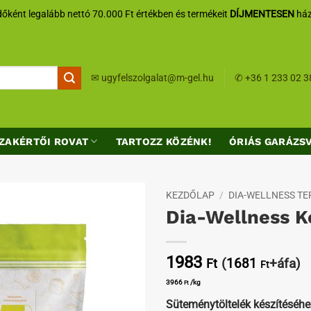
őként legalább nettó 70.000 Ft értékben és termékeit
DÍJMENTESEN
ház
✉
ugyfelszolgalat@m-gel.hu
✆
+36 1 233 02 3
ZAKÉRTŐI ROVAT
TARTOZZ KÖZÉNK!
ÓRIÁS GARÁZS
KEZDŐLAP
/
DIA-WELLNESS T
Dia-Wellness K
Kedvenceimhez
1983
(
1681
+áfa)
Ft
Ft
3966
/kg
Ft
Süteménytöltelék készítéséhe