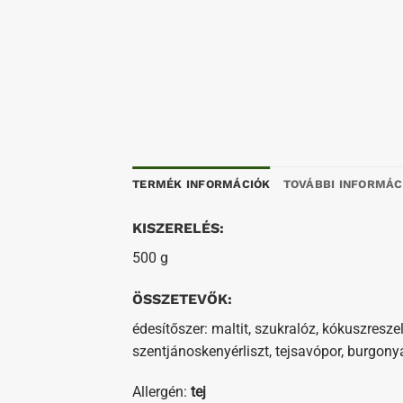
TERMÉK INFORMÁCIÓK
TOVÁBBI INFORMÁC
KISZERELÉS:
500 g
ÖSSZETEVŐK:
édesítőszer: maltit, szukralóz, kókuszresz
szentjánoskenyérliszt, tejsavópor, burgonya
Allergén:
tej