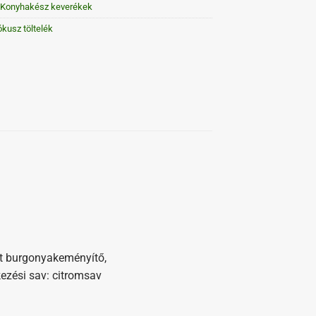
Konyhakész keverékek
ókusz töltelék
ott burgonyakeményítő,
kezési sav: citromsav