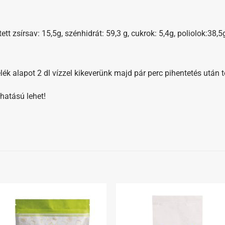
tett zsírsav: 15,5g, szénhidrát: 59,3 g, cukrok: 5,4g, poliolok:38,5g
ék alapot 2 dl vízzel kikeverünk majd pár perc pihentetés után t
hatású lehet!
Kedvenceimhez
Kedvenceim