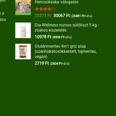
bio
Hencsokaska válogatás
s a
Értékelés:
Original
Current
35373
Ft
30067
Ft
(
25481
Ft
+áfa)
ulcs
4.00
/ 5
price
price
Dia-Wellness rozsos sütőliszt 5 kg -
was:
is:
zsákos kiszerelés
35373 Ft.
30067 Ft.
10978
Ft
(
9303
Ft
+áfa)
Gluténmentes 4in1 gríz alap
(szénhidrátcsökkentett, tejmentes,
vegán)
2719
Ft
(
2304
Ft
+áfa)