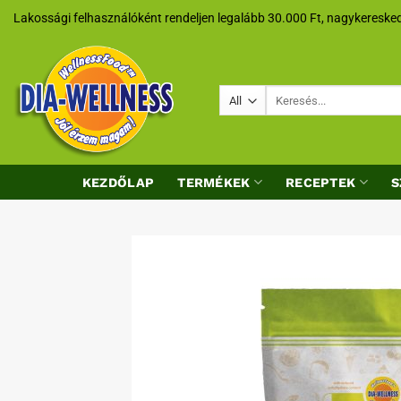
Skip
Lakossági felhasználóként rendeljen legalább 30.000 Ft, nagykeresked
to
content
Keresés
a
következőre:
KEZDŐLAP
TERMÉKEK
RECEPTEK
S