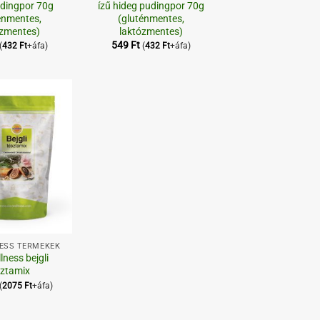
udingpor 70g
ízű hideg pudingpor 70g
énmentes,
(gluténmentes,
ózmentes)
laktózmentes)
549
Ft
(
432
Ft
+áfa)
(
432
Ft
+áfa)
Kedvenceimhez
NESS TERMÉKEK
lness bejgli
sztamix
(
2075
Ft
+áfa)