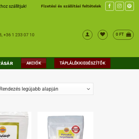
hoz szállítjuk!
Fizetési és szállítási feltételek
0
FT
8
,
+36 1 233 07 10
VÁSÁR
AKCIÓK
TÁPLÁLÉKKIEGÉSZÍTŐK
ed
t
Kedvenceimhez
Kedvenceimhez