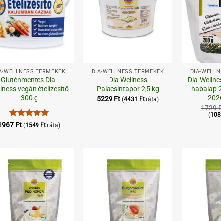
+
+
A-WELLNESS TERMÉKEK
DIA-WELLNESS TERMÉKEK
DIA-WELL
Gluténmentes Dia-
Dia Wellness
Dia-Wellne
lness vegán ételízesítő
Palacsintapor 2,5 kg
habalap 2
300 g
202
5229
Ft
(
4431
Ft
+áfa)
1729
(
10
Értékelés:
5
1967
Ft
(
1549
Ft
+áfa)
/ 5
Kedvenceimhez
Kedvenceimhez