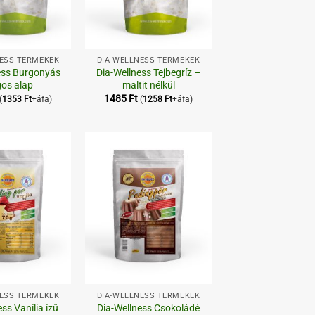
+
NESS TERMÉKEK
DIA-WELLNESS TERMÉKEK
ess Burgonyás
Dia-Wellness Tejbegríz –
gos alap
maltit nélkül
1485
Ft
(
1353
Ft
+áfa)
(
1258
Ft
+áfa)
Kedvenceimhez
Kedvenceimhez
+
NESS TERMÉKEK
DIA-WELLNESS TERMÉKEK
ss Vanília ízű
Dia-Wellness Csokoládé