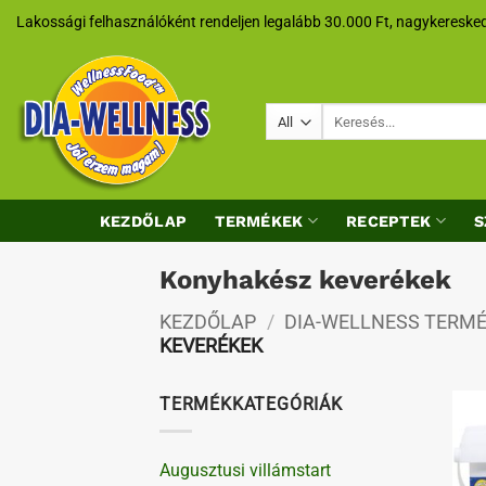
Skip
Lakossági felhasználóként rendeljen legalább 30.000 Ft, nagykeresked
to
content
Keresés
a
következőre:
KEZDŐLAP
TERMÉKEK
RECEPTEK
S
Konyhakész keverékek
KEZDŐLAP
/
DIA-WELLNESS TERM
KEVERÉKEK
TERMÉKKATEGÓRIÁK
Augusztusi villámstart