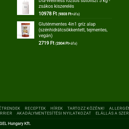
Dia-Wellness rozsos sütőliszt 5 kg -
was:
is:
zsákos kiszerelés
35373 Ft.
30067 Ft.
10978
Ft
(
9303
Ft
+áfa)
Gluténmentes 4in1 gríz alap
(szénhidrátcsökkentett, tejmentes,
vegán)
2719
Ft
(
2304
Ft
+áfa)
ÉTRENDEK
RECEPTEK
HÍREK
TARTOZZ KÖZÉNK!
ALLERGÉ
RRIER
AKADÁLYMENTESÍTÉSI NYILATKOZAT
ELÁLLÁS A SZE
-GEL Hungary Kft.