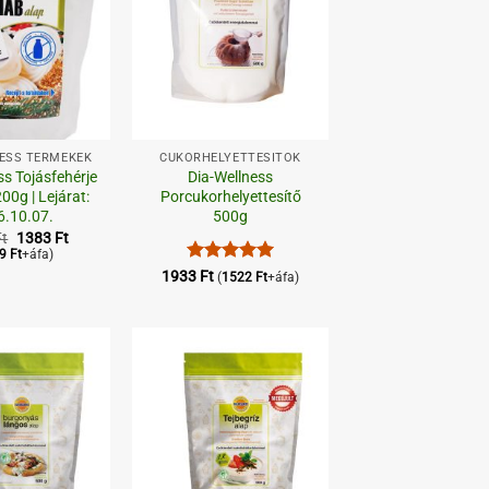
+
NESS TERMÉKEK
CUKORHELYETTESÍTŐK
ss Tojásfehérje
Dia-Wellness
00g | Lejárat:
Porcukorhelyettesítő
6.10.07.
500g
Original
Current
Ft
1383
Ft
price
price
89
Ft
+áfa)
was:
is:
Értékelés:
5
1933
Ft
(
1522
Ft
+áfa)
1729 Ft.
1383 Ft.
/ 5
Kedvenceimhez
Kedvenceimhez