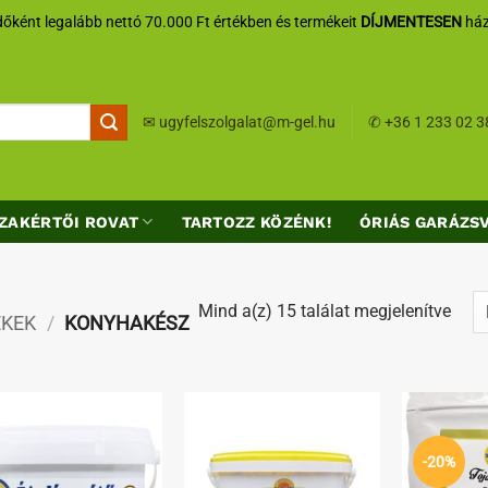
őként legalább nettó 70.000 Ft értékben és termékeit
DÍJMENTESEN
ház
✉
ugyfelszolgalat@m-gel.hu
✆
+36 1 233 02 3
ZAKÉRTŐI ROVAT
TARTOZZ KÖZÉNK!
ÓRIÁS GARÁZS
Sort
Mind a(z) 15 találat megjelenítve
ÉKEK
/
KONYHAKÉSZ
by
lates
Kedvenceimhez
Kedvenceimhez
-20%