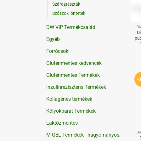
Száraztészták
Szószok, öntetek
+
DW VIP Termékcsalád
DI
Di
pud
Egyéb
Forrócsoki
Gluténmentes kedvencek
Gluténmentes Termékek
-
Inzulinrezisztens Termékek
Kollagénes termékek
Kölyökbarát Termékek
+
Laktózmentes
DI
M-GEL Termékek - hagyományos,