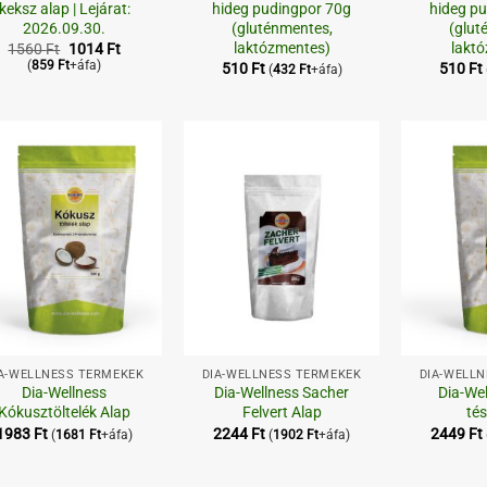
keksz alap | Lejárat:
hideg pudingpor 70g
hideg p
2026.09.30.
(gluténmentes,
(glut
laktózmentes)
lakt
Original
Current
1560
Ft
1014
Ft
price
price
(
859
Ft
+áfa)
510
Ft
510
Ft
(
432
Ft
+áfa)
was:
is:
1560 Ft.
1014 Ft.
Kedvenceimhez
Kedvenceimhez
+
+
A-WELLNESS TERMÉKEK
DIA-WELLNESS TERMÉKEK
DIA-WELL
Dia-Wellness
Dia-Wellness Sacher
Dia-Wel
Kókusztöltelék Alap
Felvert Alap
té
1983
Ft
2244
Ft
2449
Ft
(
1681
Ft
+áfa)
(
1902
Ft
+áfa)