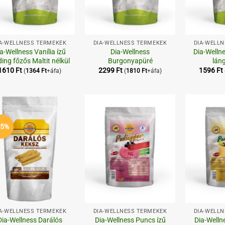
+
+
A-WELLNESS TERMÉKEK
DIA-WELLNESS TERMÉKEK
DIA-WELL
a-Wellness Vanília ízű
Dia-Wellness
Dia-Welln
ing főzős Maltit nélkül
Burgonyapüré
lán
1610
Ft
2299
Ft
1596
Ft
(
1364
Ft
+áfa)
(
1810
Ft
+áfa)
Kedvenceimhez
Kedvenceimhez
35%
+
+
A-WELLNESS TERMÉKEK
DIA-WELLNESS TERMÉKEK
DIA-WELL
Dia-Wellness Darálós
Dia-Wellness Puncs ízű
Dia-Wellne