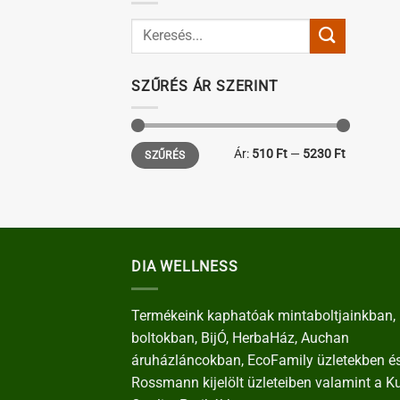
SZŰRÉS ÁR SZERINT
Min
Max
Ár:
510 Ft
—
5230 Ft
SZŰRÉS
ár
ár
DIA WELLNESS
Termékeink kaphatóak mintaboltjainkban, 
boltokban, BijÓ, HerbaHáz, Auchan
áruházláncokban, EcoFamily üzletekben é
Rossmann kijelölt üzleteiben valamint a K