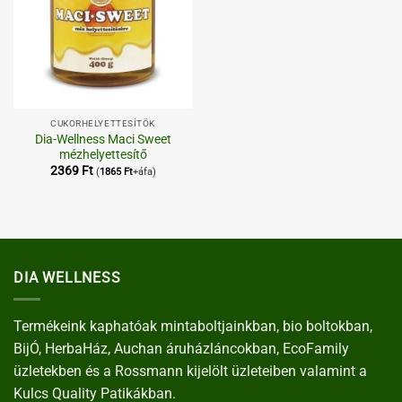
CUKORHELYETTESÍTŐK
Dia-Wellness Maci Sweet
mézhelyettesítő
2369
Ft
(
1865
Ft
+áfa)
DIA WELLNESS
Termékeink kaphatóak mintaboltjainkban, bio boltokban,
BijÓ, HerbaHáz, Auchan áruházláncokban, EcoFamily
üzletekben és a Rossmann kijelölt üzleteiben valamint a
Kulcs Quality Patikákban.