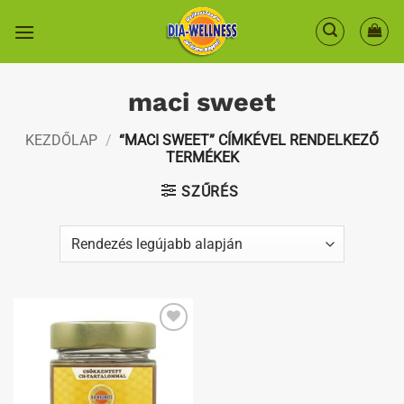
Skip
to
content
maci sweet
KEZDŐLAP
/
“MACI SWEET” CÍMKÉVEL RENDELKEZŐ
TERMÉKEK
SZŰRÉS
Kedvenceimhez