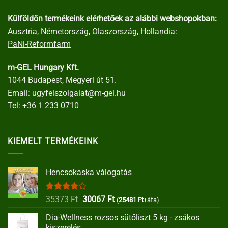
Külföldön termékeink elérhetőek az alábbi webshopokban:
Ausztria, Németország, Olaszország, Hollandia:
PaNi-Reformfarm
m-GEL Hungary Kft.
1044 Budapest, Megyeri út 51.
Email:
ugyfelszolgalat@m-gel.hu
Tel:
+36 1 233 0710
KIEMELT TERMÉKEINK
Hencsokaska válogatás
Értékelés:
Original
Current
35373
Ft
30067
Ft
(
25481
Ft
+áfa)
4.00
/ 5
price
price
Dia-Wellness rozsos sütőliszt 5 kg - zsákos
was:
is:
kiszerelés