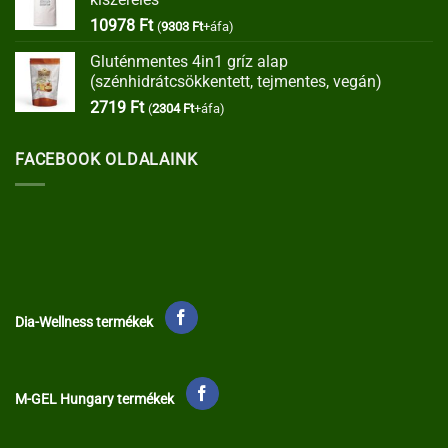
35373 Ft.
30067 Ft.
10978
Ft
(
9303
Ft
+áfa)
Gluténmentes 4in1 gríz alap
(szénhidrátcsökkentett, tejmentes, vegán)
2719
Ft
(
2304
Ft
+áfa)
FACEBOOK OLDALAINK
Dia-Wellness termékek
M-GEL Hungary termékek