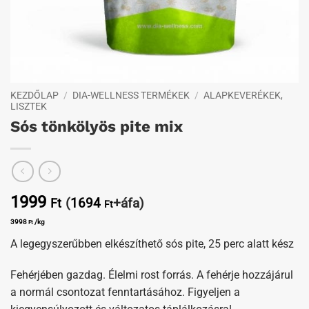
KEZDŐLAP
/
DIA-WELLNESS TERMÉKEK
/
ALAPKEVERÉKEK,
LISZTEK
Sós tönkölyös pite mix
1999
(
1694
+áfa)
Ft
Ft
3998
/kg
Ft
A legegyszerűbben elkészíthető sós pite, 25 perc alatt kész
Fehérjében gazdag. Élelmi rost forrás. A fehérje hozzájárul
a normál csontozat fenntartásához. Figyeljen a