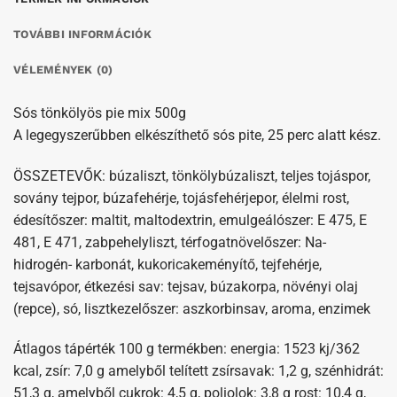
TOVÁBBI INFORMÁCIÓK
VÉLEMÉNYEK (0)
Sós tönkölyös pie mix 500g
A legegyszerűbben elkészíthető sós pite, 25 perc alatt kész.
ÖSSZETEVŐK: búzaliszt, tönkölybúzaliszt, teljes tojáspor,
sovány tejpor, búzafehérje, tojásfehérjepor, élelmi rost,
édesítőszer: maltit, maltodextrin, emulgeálószer: E 475, E
481, E 471, zabpehelyliszt, térfogatnövelőszer: Na-
hidrogén- karbonát, kukoricakeményítő, tejfehérje,
tejsavópor, étkezési sav: tejsav, búzakorpa, növényi olaj
(repce), só, lisztkezelőszer: aszkorbinsav, aroma, enzimek
Átlagos tápérték 100 g termékben: energia: 1523 kj/362
kcal, zsír: 7,0 g amelyből telített zsírsavak: 1,2 g, szénhidrát:
51,3 g, amelyből cukrok: 4,5 g, poliolok: 3,8 g rost: 10,4 g,