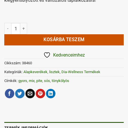
kiegyensúlyozott és változatos táplálkozásra!
Sós tönkölyös pite mix mennyiség
KOSÁRBA TESZEM
Kedvenceimhez
Cikkszám:
38460
Kategóriák:
Alapkeverékek, lisztek
,
Dia-Wellness Termékek
Címkék:
gyors
,
mix
,
pite
,
sós
,
tönykölyös
TERMÉK INFORMÁCIÓK