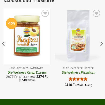
KAPCSOLÓDÓ TERMÉKEK
Kedvenceimhez
Kedvenceimhez
-15%
AUGUSZTUSI VILLÁMSTART
ALAPKEVERÉKEK, LISZTEK
Dia-Wellness Kajszi Dzsem
Dia-Wellness Pizzaliszt
2675
Ft
2274
Ft
(
2106
Ft
+áfa)
(
1790
Ft
+áfa)
Értékelés:
5
2410
Ft
(
2042
Ft
+áfa)
/ 5