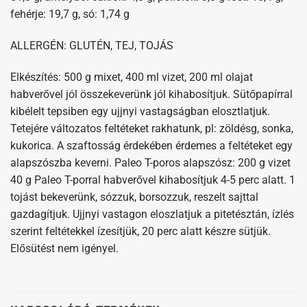
fehérje: 19,7 g, só: 1,74 g
ALLERGÉN: GLUTÉN, TEJ, TOJÁS
Elkészítés: 500 g mixet, 400 ml vizet, 200 ml olajat
habverővel jól összekeverünk jól kihabosítjuk. Sütőpapírral
kibélelt tepsiben egy ujjnyi vastagságban elosztlatjuk.
Tetejére változatos feltéteket rakhatunk, pl: zöldésg, sonka,
kukorica. A szaftosság érdekében érdemes a feltéteket egy
alapszószba keverni. Paleo T-poros alapszósz: 200 g vizet
40 g Paleo T-porral habverővel kihabosítjuk 4-5 perc alatt. 1
tojást bekeverünk, sózzuk, borsozzuk, reszelt sajttal
gazdagítjuk. Ujjnyi vastagon eloszlatjuk a pitetésztán, ízlés
szerint feltétekkel ízesítjük, 20 perc alatt készre sütjük.
Elősütést nem igényel.