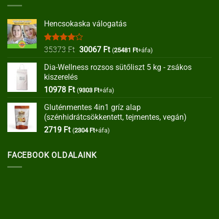
Hencsokaska válogatás
Értékelés:
Original
Current
35373
Ft
30067
Ft
(
25481
Ft
+áfa)
4.00
/ 5
price
price
Dia-Wellness rozsos sütőliszt 5 kg - zsákos
was:
is:
kiszerelés
35373 Ft.
30067 Ft.
10978
Ft
(
9303
Ft
+áfa)
Gluténmentes 4in1 gríz alap
(szénhidrátcsökkentett, tejmentes, vegán)
2719
Ft
(
2304
Ft
+áfa)
FACEBOOK OLDALAINK