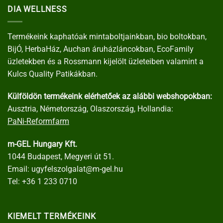
DIA WELLNESS
Termékeink kaphatóak mintaboltjainkban, bio boltokban,
BijÓ, HerbaHáz, Auchan áruházláncokban, EcoFamily
üzletekben és a Rossmann kijelölt üzleteiben valamint a
Kulcs Quality Patikákban.
Külföldön termékeink elérhetőek az alábbi webshopokban:
Ausztria, Németország, Olaszország, Hollandia:
PaNi-Reformfarm
m-GEL Hungary Kft.
1044 Budapest, Megyeri út 51.
Email:
ugyfelszolgalat@m-gel.hu
Tel:
+36 1 233 0710
KIEMELT TERMÉKEINK