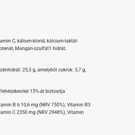
tamin C, kálium-klorid, kálcium-laktát-
totenát, Mangán-szulfát1 hidrát,
szénhidrát: 25,3 g, amelyből cukrok: 3,7 g,
fehérjebevitel 15%-át biztosítja
tamin B 6 10,6 mg (NRV 750%), Vitamin B3
tamin C 2350 mg (NRV 2948%), Vitamin