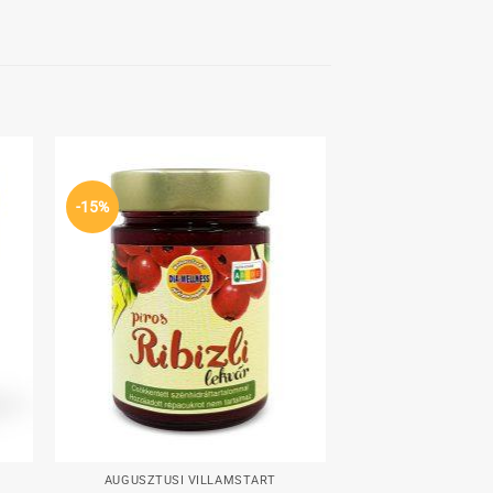
hez
Kedvenceimhez
-15%
+
AUGUSZTUSI VILLÁMSTART