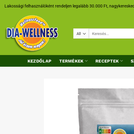
Skip
Lakossági felhasználóként rendeljen legalább 30.000 Ft, nagykeresked
to
content
Keresés
a
következőre:
KEZDŐLAP
TERMÉKEK
RECEPTEK
S