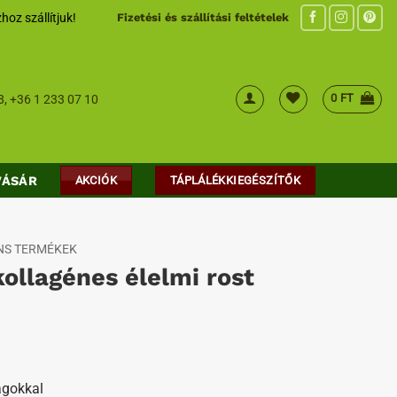
hoz szállítjuk!
Fizetési és szállítási feltételek
0
FT
8
,
+36 1 233 07 10
VÁSÁR
AKCIÓK
TÁPLÁLÉKKIEGÉSZÍTŐK
ENS TERMÉKEK
ollagénes élelmi rost
agokkal