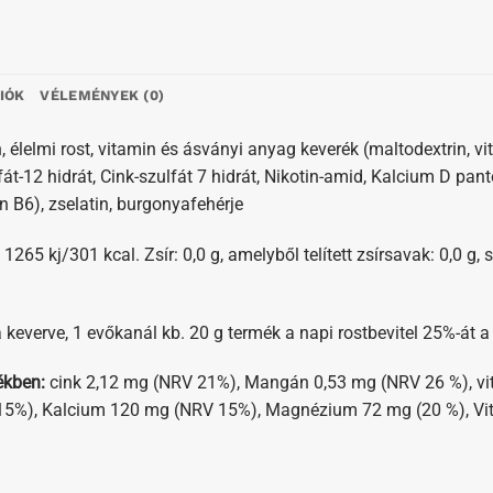
IÓK
VÉLEMÉNYEK (0)
n, élelmi rost, vitamin és ásványi anyag keverék (maltodextrin, vi
fát-12 hidrát, Cink-szulfát 7 hidrát, Nikotin-amid, Kalcium D pan
in B6), zselatin, burgonyafehérje
1265 kj/301 kcal. Zsír: 0,0 g, amelyből telített zsírsavak: 0,0 g, 
keverve, 1 evőkanál kb. 20 g termék a napi rostbevitel 25%-át a 
ékben:
cink 2,12 mg (NRV 21%), Mangán 0,53 mg (NRV 26 %), vi
15%), Kalcium 120 mg (NRV 15%), Magnézium 72 mg (20 %), Vi