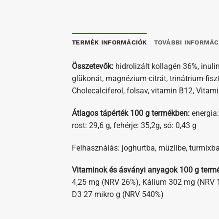
TERMÉK INFORMÁCIÓK
TOVÁBBI INFORMÁC
Összetevők:
hidrolizált kollagén 36%, inuli
glükonát, magnézium-citrát, trinátrium-fisz
Cholecalciferol, folsav, vitamin B12, Vitam
Átlagos tápérték 100 g termékben:
energia: 
rost: 29,6 g, fehérje: 35,2g, só: 0,43 g
Felhasználás: joghurtba, müzlibe, turmixba 
Vitaminok és ásványi anyagok 100 g term
4,25 mg (NRV 26%), Kálium 302 mg (NRV 
D3 27 mikro g (NRV 540%)