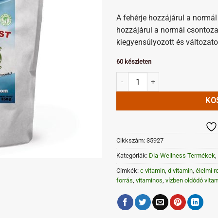
A fehérje hozzájárul a normá
hozzájárul a normál csontoza
kiegyensúlyozott és változato
60 készleten
Vízben oldódó kollagénes élelmi 
KO
Cikkszám:
35927
Kategóriák:
Dia-Wellness Termékek
,
Címkék:
c vitamin
,
d vitamin
,
élelmi r
forrás
,
vitaminos
,
vízben oldódó vita