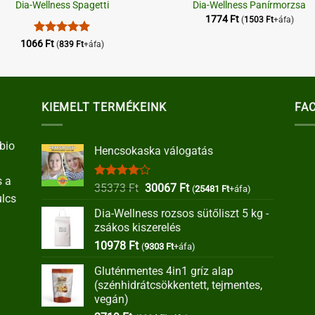
Dia-Wellness Spagetti
Dia-Wellness Panírmorzsa
1774
Ft
(
1503
Ft
+áfa)
Értékelés:
5
1066
Ft
(
839
Ft
+áfa)
/ 5
KIEMELT TERMÉKEINK
FA
bio
Hencsokaska válogatás
s a
Értékelés:
Original
Current
35373
Ft
30067
Ft
(
25481
Ft
+áfa)
ulcs
4.00
/ 5
price
price
Dia-Wellness rozsos sütőliszt 5 kg -
was:
is:
zsákos kiszerelés
35373 Ft.
30067 Ft.
10978
Ft
(
9303
Ft
+áfa)
Gluténmentes 4in1 gríz alap
(szénhidrátcsökkentett, tejmentes,
vegán)