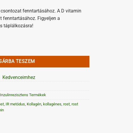
l csontozat fenntartásához. A D vitamin
t fenntartásához. Figyeljen a
s táplálkozásra!
rost mennyiség
SÁRBA TESZEM
Kedvenceimhez
Inzulinrezisztens Termékek
ost
,
IR metódus
,
Kollagén
,
kollagénes
,
rost
,
rost
min