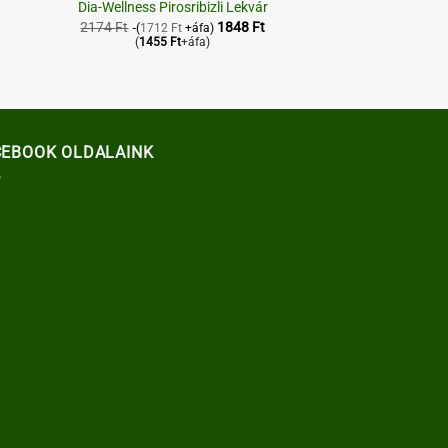
Dia-Wellness Pirosribizli Lekvár
2174
Ft
1848
Ft
(
1712
Ft
+áfa)
(
1455
Ft
+áfa)
CEBOOK OLDALAINK