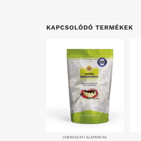
KAPCSOLÓDÓ TERMÉKEK
Kedvenceimhez
Kedvenceimhez
+
+
YETTESÍTŐK
CUKRÁSZATI ALAPANYAG