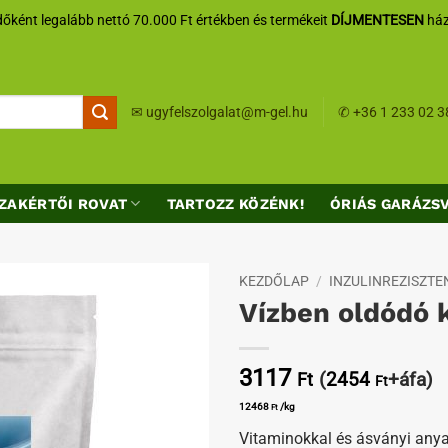
őként legalább nettó 70.000 Ft értékben és termékeit
DÍJMENTESEN
ház
✉
ugyfelszolgalat@m-gel.hu
✆
+36 1 233 02 3
ZAKÉRTŐI ROVAT
TARTOZZ KÖZÉNK!
ÓRIÁS GARÁZS
KEZDŐLAP
/
INZULINREZISZT
Vízben oldódó k
Kedvenceimhez
3117
(
2454
+áfa)
Ft
Ft
12468
/kg
Ft
Vitaminokkal és ásványi any