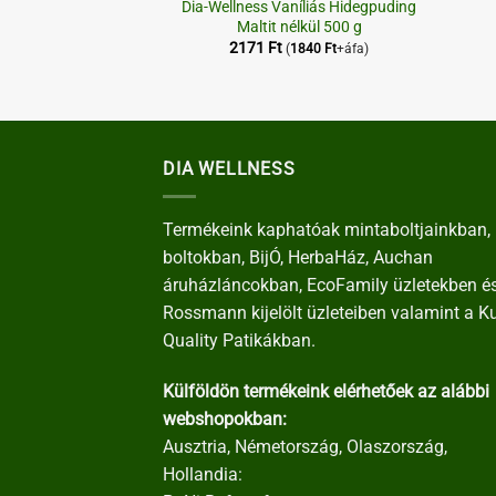
Dia-Wellness Vaníliás Hidegpuding
orhelyettesítő 1:4
Maltit nélkül 500 g
2171
Ft
(
1840
Ft
+áfa)
elés:
5
2093
Ft
+áfa)
DIA WELLNESS
Termékeink kaphatóak mintaboltjainkban, 
boltokban, BijÓ, HerbaHáz, Auchan
áruházláncokban, EcoFamily üzletekben é
Rossmann kijelölt üzleteiben valamint a K
Quality Patikákban.
Külföldön termékeink elérhetőek az alábbi
webshopokban:
Ausztria, Németország, Olaszország,
Hollandia: