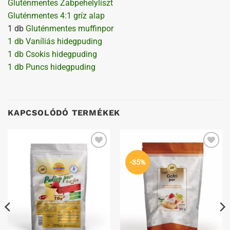
Gluténmentes Zabpehelyliszt
Gluténmentes 4:1 gríz alap
1 db
Gluténmentes muffinpor
1 db Vaníliás hidegpuding
1 db Csokis hidegpuding
1 db Puncs hidegpuding
KAPCSOLÓDÓ TERMÉKEK
Kedvenceimhez
Kedvenceimhez
-35%