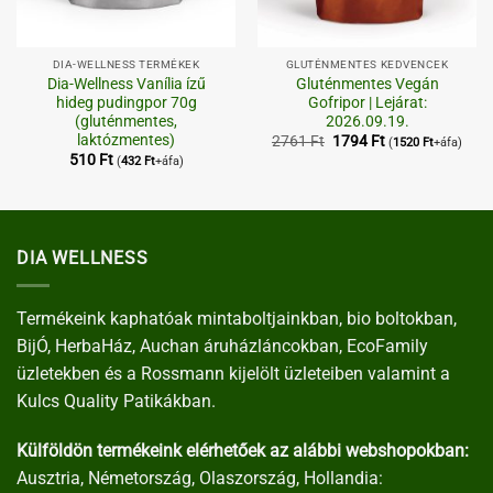
DIA-WELLNESS TERMÉKEK
GLUTÉNMENTES KEDVENCEK
Dia-Wellness Vanília ízű
Gluténmentes Vegán
hideg pudingpor 70g
Gofripor | Lejárat:
(gluténmentes,
2026.09.19.
laktózmentes)
Original
Current
2761
Ft
1794
Ft
(
1520
Ft
+áfa)
price
price
510
Ft
(
432
Ft
+áfa)
was:
is:
2761 Ft.
1794 Ft.
DIA WELLNESS
Termékeink kaphatóak mintaboltjainkban, bio boltokban,
BijÓ, HerbaHáz, Auchan áruházláncokban, EcoFamily
üzletekben és a Rossmann kijelölt üzleteiben valamint a
Kulcs Quality Patikákban.
Külföldön termékeink elérhetőek az alábbi webshopokban:
Ausztria, Németország, Olaszország, Hollandia: