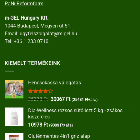
PaNi-Reformfarm
m-GEL Hungary Kft.
1044 Budapest, Megyeri út 51.
Email:
ugyfelszolgalat@m-gel.hu
Tel:
+36 1 233 0710
KIEMELT TERMÉKEINK
Hencsokaska válogatás
Értékelés:
Original
Current
35373
Ft
30067
Ft
(
25481
Ft
+áfa)
4.00
/ 5
price
price
Dia-Wellness rozsos sütőliszt 5 kg - zsákos
was:
is:
kiszerelés
35373 Ft.
30067 Ft.
10978
Ft
(
9303
Ft
+áfa)
Gluténmentes 4in1 gríz alap