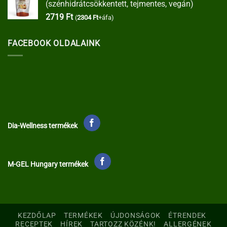
(szénhidrátcsökkentett, tejmentes, vegán)
2719
Ft
(
2304
Ft
+áfa)
FACEBOOK OLDALAINK
Dia-Wellness termékek
M-GEL Hungary termékek
KEZDŐLAP
TERMÉKEK
ÚJDONSÁGOK
ÉTRENDEK
RECEPTEK
HÍREK
TARTOZZ KÖZÉNK!
ALLERGÉNEK