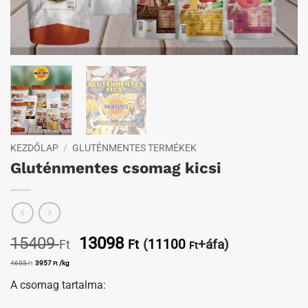
KEZDŐLAP
/
GLUTÉNMENTES TERMÉKEK
Gluténmentes csomag kicsi
Original
Current
15409
13098
(
11100
+áfa)
Ft
Ft
Ft
price
price
4655
3957
/kg
Ft
Ft
was:
is:
A csomag tartalma:
15409 Ft.
13098 Ft.