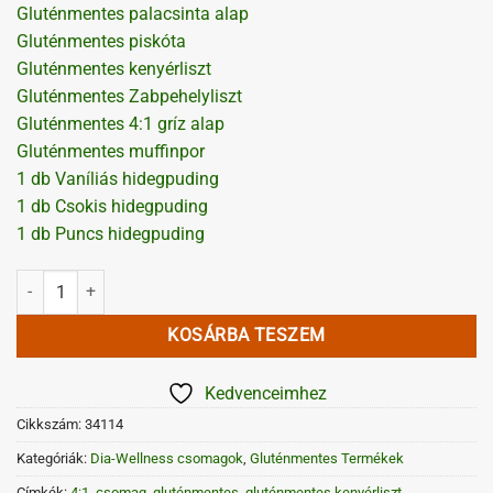
Gluténmentes palacsinta alap
Gluténmentes piskóta
Gluténmentes kenyérliszt
Gluténmentes Zabpehelyliszt
Gluténmentes 4:1 gríz alap
Gluténmentes muffinpor
1 db Vaníliás hidegpuding
1 db Csokis hidegpuding
1 db Puncs hidegpuding
Gluténmentes csomag kicsi mennyiség
KOSÁRBA TESZEM
Kedvenceimhez
Cikkszám:
34114
Kategóriák:
Dia-Wellness csomagok
,
Gluténmentes Termékek
Címkék:
4:1
,
csomag
,
gluténmentes
,
gluténmentes kenyérliszt
,