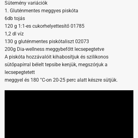
Sütemény variációk
1. Gluténmentes meggyes piskóta
6db tojás
120 g 1:1-es cukorhelyettesítő 01785
1,2 dl víz
130 g gluténmentes piskótaliszt 02073
200g Dia-wellness meggybefőtt lecsepegtetve
A piskóta hozzávalóit kihabosítjuk és szilikonos
sütőpapírral bélelt tepsibe kenjük, megszórjuk a
lecsepegtetett
meggyel és 180 °C-on 20-25 perc alatt készre sütjük.