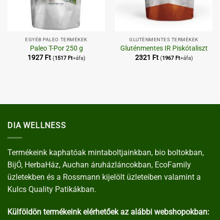
EGYÉB PALEO TERMÉKEK
GLUTÉNMENTES TERMÉKEK
Paleo T-Por 250 g
Gluténmentes IR Piskótaliszt
1927
Ft
2321
Ft
(
1517
Ft
+áfa)
(
1967
Ft
+áfa)
DIA WELLNESS
Termékeink kaphatóak mintaboltjainkban, bio boltokban,
BijÓ, HerbaHáz, Auchan áruházláncokban, EcoFamily
üzletekben és a Rossmann kijelölt üzleteiben valamint a
Kulcs Quality Patikákban.
Külföldön termékeink elérhetőek az alábbi webshopokban: