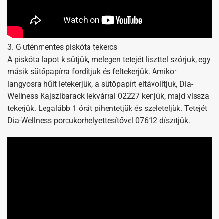
3. Gluténmentes piskóta tekercs
A piskóta lapot kisütjük, melegen tetejét liszttel szórjuk, egy
másik sütőpapírra fordítjuk és feltekerjük. Amikor
langyosra hűlt letekerjük, a sütőpapírt eltávolítjuk, Dia-
Wellness Kajszibarack lekvárral 02227 kenjük, majd vissza
tekerjük. Legalább 1 órát pihentetjük és szeleteljük. Tetejét
Dia-Wellness porcukorhelyettesítővel 07612 díszítjük.