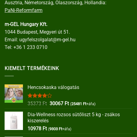
Ausztria, Németország, Olaszország, Hollandia:
PaNi-Reformfarm
m-GEL Hungary Kft.
1044 Budapest, Megyeri út 51.
Email:
ugyfelszolgalat@m-gel.hu
Tel:
+36 1 233 0710
KIEMELT TERMÉKEINK
Hencsokaska válogatás
Értékelés:
Original
Current
35373
Ft
30067
Ft
(
25481
Ft
+áfa)
4.00
/ 5
price
price
Dia-Wellness rozsos sütőliszt 5 kg - zsákos
was:
is:
kiszerelés
35373 Ft.
30067 Ft.
10978
Ft
(
9303
Ft
+áfa)