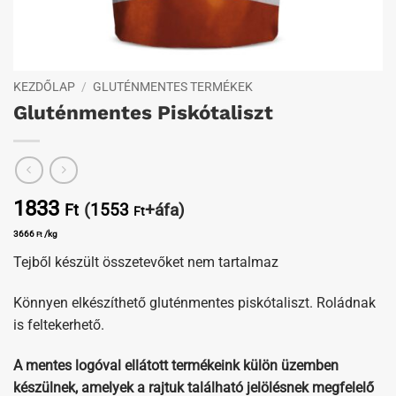
KEZDŐLAP
/
GLUTÉNMENTES TERMÉKEK
Gluténmentes Piskótaliszt
1833
(
1553
+áfa)
Ft
Ft
3666
/kg
Ft
Tejből készült összetevőket nem tartalmaz
Könnyen elkészíthető gluténmentes piskótaliszt. Roládnak
is feltekerhető.
A mentes logóval ellátott termékeink külön üzemben
készülnek, amelyek a rajtuk található jelölésnek megfelelő