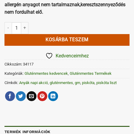
allergén anyagot nem tartalmaznak,
keresztszennyeződés
nem fordulhat elő.
Gluténmentes Piskótaliszt mennyiség
KOSÁRBA TESZEM
Kedvenceimhez
Cikkszám:
34117
Kategóriák:
Gluténmentes kedvencek
,
Gluténmentes Termékek
Címkék:
Anyák napi akció
,
gluténmentes
,
gm
,
piskóta
,
piskóta liszt
TERMÉK INFORMÁCIÓK