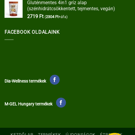
Gluténmentes 4in1 gríz alap
(szénhidrátcsökkentett, tejmentes, vegán)
2719
Ft
(
2304
Ft
+áfa)
FACEBOOK OLDALAINK
Dia-Wellness termékek
M-GEL Hungary termékek
KEZDŐLAP
TERMÉKEK
ÚJDONSÁGOK
ÉTRENDEK