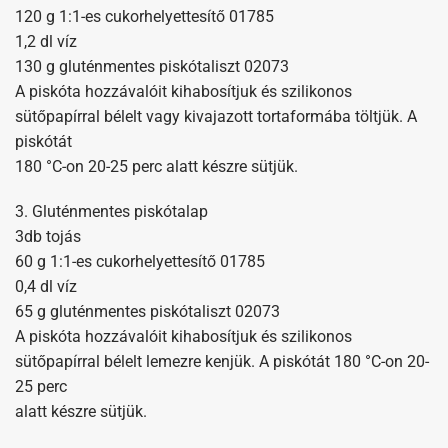
120 g 1:1-es cukorhelyettesítő 01785
1,2 dl víz
130 g gluténmentes piskótaliszt 02073
A piskóta hozzávalóit kihabosítjuk és szilikonos
sütőpapírral bélelt vagy kivajazott tortaformába töltjük. A
piskótát
180 °C-on 20-25 perc alatt készre sütjük.
3. Gluténmentes piskótalap
3db tojás
60 g 1:1-es cukorhelyettesítő 01785
0,4 dl víz
65 g gluténmentes piskótaliszt 02073
A piskóta hozzávalóit kihabosítjuk és szilikonos
sütőpapírral bélelt lemezre kenjük. A piskótát 180 °C-on 20-
25 perc
alatt készre sütjük.