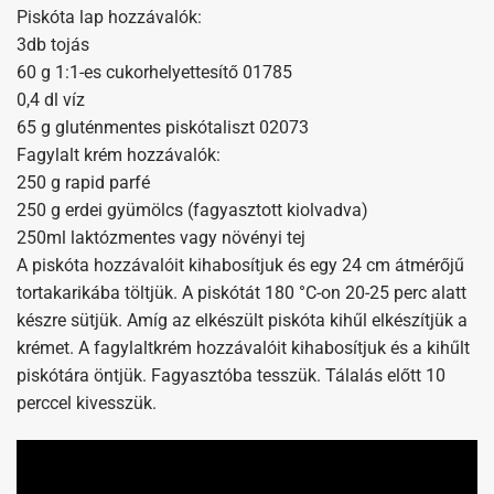
Piskóta lap hozzávalók:
3db tojás
60 g 1:1-es cukorhelyettesítő 01785
0,4 dl víz
65 g gluténmentes piskótaliszt 02073
Fagylalt krém hozzávalók:
250 g rapid parfé
250 g erdei gyümölcs (fagyasztott kiolvadva)
250ml laktózmentes vagy növényi tej
A piskóta hozzávalóit kihabosítjuk és egy 24 cm átmérőjű
tortakarikába töltjük. A piskótát 180 °C-on 20-25 perc alatt
készre sütjük. Amíg az elkészült piskóta kihűl elkészítjük a
krémet. A fagylaltkrém hozzávalóit kihabosítjuk és a kihűlt
piskótára öntjük. Fagyasztóba tesszük. Tálalás előtt 10
perccel kivesszük.