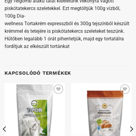
Egy félgömb alakú tálat kibélelünk vékonyra vágott
piskótatekercs szeletekkel. Ezt megtöltjük 100g vízből,
100g Dia-
wellness Tortakrém expresszből és 300g tejszínből készült
krémmel és tetejére is piskótatekercs szeleteket teszünk.
Hűtőben legalább 1 órát pihentetjük, majd egy tortatálra
fordítjuk az elkészült tortánkat
KAPCSOLÓDÓ TERMÉKEK
Kedvenceimhez
Kedvenceimhez