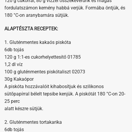
120 g cukorral, 80 g vízzel összekeverünk és magas
fordulatszámon kemény habbá verjük. Formába öntjük, és
180 °C-on aranybarnára sütjük.
ALAPTÉSZTA RECEPTEK:
1. Gluténmentes kakaós piskóta
6db tojás
120 g 1:1-es cukorhelyettesítő 01785
1,2 dl víz
100 g gluténmentes piskótaliszt 02073
30g Kakaópor
A piskóta hozzávalóit kihabosítjuk és szilikonos
sütőpapírral bélelt tepsibe kenjük. A piskótát 180 °C-on 20-
25 perc
alatt készre sütjük.
2. Gluténmentes tortakarika
6db tojás