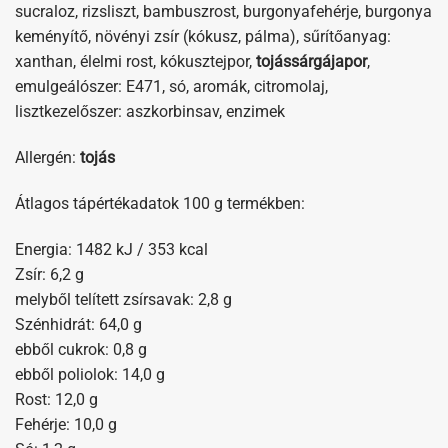
sucraloz, rizsliszt, bambuszrost, burgonyafehérje, burgonya
keményítő, növényi zsír (kókusz, pálma), sűrítőanyag:
xanthan, élelmi rost, kókusztejpor,
tojássárgájapor
,
emulgeálószer: E471, só, aromák, citromolaj,
lisztkezelőszer: aszkorbinsav, enzimek
Allergén:
tojás
Átlagos tápértékadatok 100 g termékben:
Energia: 1482 kJ / 353 kcal
Zsír: 6,2 g
melyből telített zsírsavak: 2,8 g
Szénhidrát: 64,0 g
ebből cukrok: 0,8 g
ebből poliolok: 14,0 g
Rost: 12,0 g
Fehérje: 10,0 g