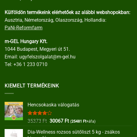
Külföldön termékeink elérhetőek az alábbi webshopokban:
Ausztria, Németország, Olaszország, Hollandia:
PaNi-Reformfarm
m-GEL Hungary Kft.
1044 Budapest, Megyeri út 51.
Email:
ugyfelszolgalat@m-gel.hu
Tel:
+36 1 233 0710
KIEMELT TERMÉKEINK
Hencsokaska válogatás
Értékelés:
Original
Current
35373
Ft
30067
Ft
(
25481
Ft
+áfa)
4.00
/ 5
price
price
Dia-Wellness rozsos sütőliszt 5 kg - zsákos
was:
is: