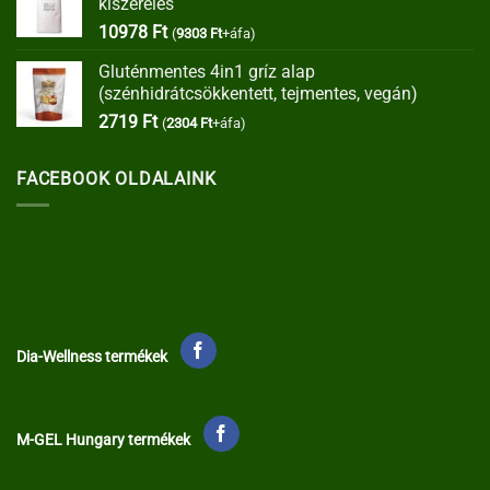
kiszerelés
35373 Ft.
30067 Ft.
10978
Ft
(
9303
Ft
+áfa)
Gluténmentes 4in1 gríz alap
(szénhidrátcsökkentett, tejmentes, vegán)
2719
Ft
(
2304
Ft
+áfa)
FACEBOOK OLDALAINK
Dia-Wellness termékek
M-GEL Hungary termékek