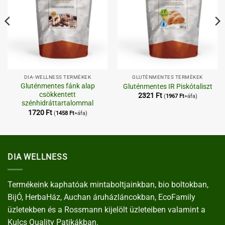
DIA-WELLNESS TERMÉKEK
GLUTÉNMENTES TERMÉKEK
Gluténmentes fánk alap
Gluténmentes IR Piskótaliszt
csökkentett
2321
Ft
(
1967
Ft
+áfa)
szénhidráttartalommal
1720
Ft
(
1458
Ft
+áfa)
DIA WELLNESS
Termékeink kaphatóak mintaboltjainkban, bio boltokban,
BijÓ, HerbaHáz, Auchan áruházláncokban, EcoFamily
üzletekben és a Rossmann kijelölt üzleteiben valamint a
Kulcs Quality Patikákban.