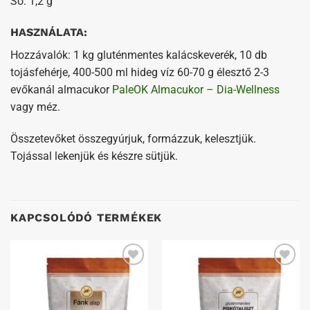
Só: 1,2 g
HASZNÁLATA:
Hozzávalók: 1 kg gluténmentes kalácskeverék, 10 db
tojásfehérje, 400-500 ml hideg víz 60-70 g élesztő 2-3
evőkanál almacukor
PaleOK Almacukor – Dia-Wellness
vagy méz.
Összetevőket összegyúrjuk, formázzuk, kelesztjük.
Tojással lekenjük és készre sütjük.
KAPCSOLÓDÓ TERMÉKEK
Kedvenceimhez
Kedvenceimhez