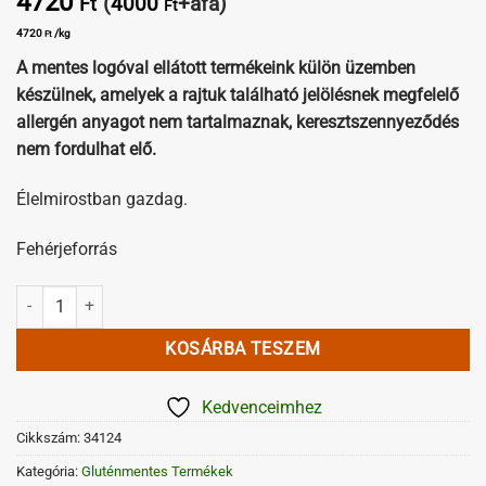
4720
(
4000
+áfa)
Ft
Ft
4720
/kg
Ft
A mentes logóval ellátott termékeink külön üzemben
készülnek, amelyek a rajtuk található jelölésnek megfelelő
allergén anyagot nem tartalmaznak,
keresztszennyeződés
nem fordulhat elő.
Élelmirostban gazdag.
Fehérjeforrás
Gluténmentes kalácskeverék mennyiség
KOSÁRBA TESZEM
Kedvenceimhez
Cikkszám:
34124
Kategória:
Gluténmentes Termékek