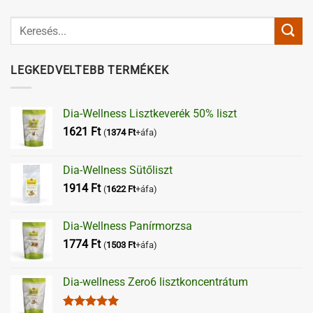
LEGKEDVELTEBB TERMÉKEK
Dia-Wellness Lisztkeverék 50% liszt
1621
Ft
(
1374
Ft
+áfa)
Dia-Wellness Sütőliszt
1914
Ft
(
1622
Ft
+áfa)
Dia-Wellness Panírmorzsa
1774
Ft
(
1503
Ft
+áfa)
Dia-wellness Zero6 lisztkoncentrátum