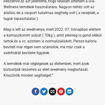
Részemre ez azt jelentette, hogy teljesen áttértem a Dia-
Wellness termékek használatára. Nagyon nehéz volt az
átállás, de a csoport hatalmas segítség volt ( a receptek, a
tagok tapasztalatai ).
Meg is lett az eredménye, mert 2022. 07. hónapban elértem
a kamaszkorom súlyát ( 70kg ), amit jelenleg is gond nélkül
tartok és a vc. szintem is normalizálódott. Persze kalória
bevitelt már régen nem számolok, ma már csak a
szénhidrát bevitelre figyelek.
A termékek már véglegesek az életemben, mert ezek
biztosítják részemre az elért eredmény megtartását.
Köszönök minden segítséget.”