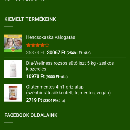
KIEMELT TERMÉKEINK
Hencsokaska válogatás
Értékelés:
Original
Current
35373
Ft
30067
Ft
(
25481
Ft
+áfa)
4.00
/ 5
price
price
Dia-Wellness rozsos sütőliszt 5 kg - zsákos
was:
is:
kiszerelés
35373 Ft.
30067 Ft.
10978
Ft
(
9303
Ft
+áfa)
Gluténmentes 4in1 gríz alap
(szénhidrátcsökkentett, tejmentes, vegán)
2719
Ft
(
2304
Ft
+áfa)
FACEBOOK OLDALAINK