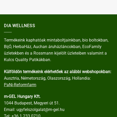
DIA WELLNESS
Termékeink kaphatóak mintaboltjainkban, bio boltokban,
BijÓ, HerbaHáz, Auchan áruházláncokban, EcoFamily
üzletekben és a Rossmann kijelölt üzleteiben valamint a
Kulcs Quality Patikákban.
Külföldön termékeink elérhetőek az alábbi webshopokban:
Ausztria, Németország, Olaszország, Hollandia:
PaNi-Reformfarm
m-GEL Hungary Kft.
1044 Budapest, Megyeri út 51.
Email:
ugyfelszolgalat@m-gel.hu
Tel:
+36 1 233 0710