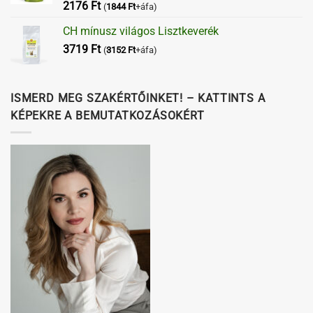
Értékelés:
2176
Ft
(
1844
Ft
+áfa)
5.00
/ 5
CH mínusz világos Lisztkeverék
3719
Ft
(
3152
Ft
+áfa)
ISMERD MEG SZAKÉRTŐINKET! – KATTINTS A
KÉPEKRE A BEMUTATKOZÁSOKÉRT