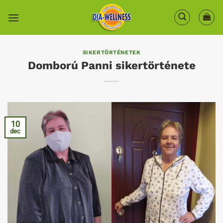
Skip
to
content
SIKERTÖRTÉNETEK
Domború Panni sikertörténete
10
dec