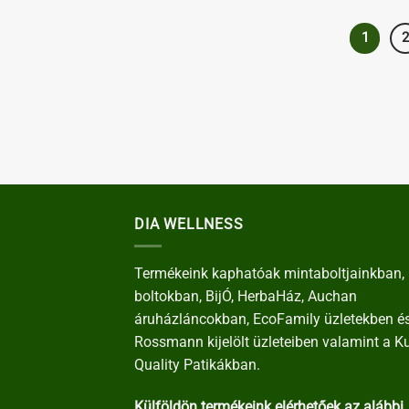
1
DIA WELLNESS
Termékeink kaphatóak mintaboltjainkban, 
boltokban, BijÓ, HerbaHáz, Auchan
áruházláncokban, EcoFamily üzletekben é
Rossmann kijelölt üzleteiben valamint a K
Quality Patikákban.
Külföldön termékeink elérhetőek az alábbi