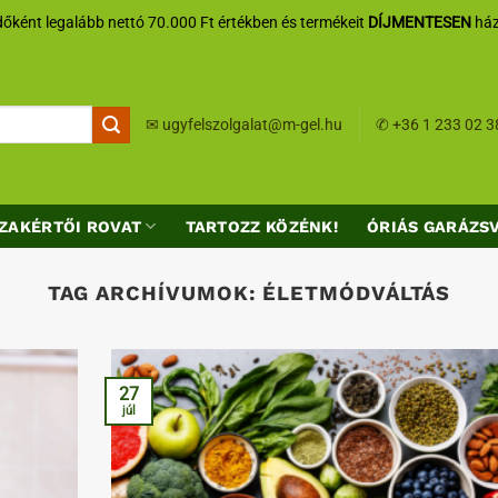
őként legalább nettó 70.000 Ft értékben és termékeit
DÍJMENTESEN
ház
✉
ugyfelszolgalat@m-gel.hu
✆
+36 1 233 02 3
ZAKÉRTŐI ROVAT
TARTOZZ KÖZÉNK!
ÓRIÁS GARÁZS
TAG ARCHÍVUMOK:
ÉLETMÓDVÁLTÁS
27
júl