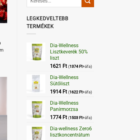
LEGKEDVELTEBB
TERMÉKEK
a
Dia-Wellness
om
Lisztkeverék 50%
liszt
1621
Ft
(
1374
Ft
+áfa)
Dia-Wellness
Sütőliszt
1914
Ft
(
1622
Ft
+áfa)
Dia-Wellness
Panírmorzsa
1774
Ft
(
1503
Ft
+áfa)
Dia-wellness Zero6
lisztkoncentrátum