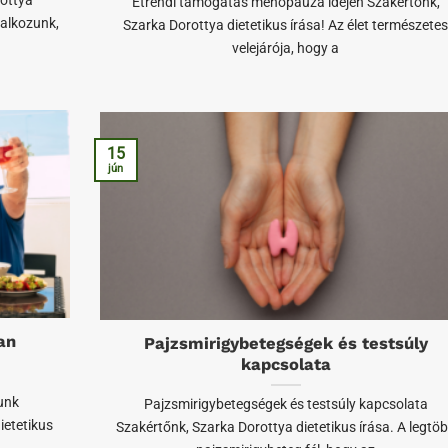
rottya
Étrendi támogatás menopauza idején Szakértőnk,
lalkozunk,
Szarka Dorottya dietetikus írása! Az élet természete
velejárója, hogy a
15
jún
an
Pajzsmirigybetegségek és testsúly
kapcsolata
unk
Pajzsmirigybetegségek és testsúly kapcsolata
ietetikus
Szakértőnk, Szarka Dorottya dietetikus írása. A legtö