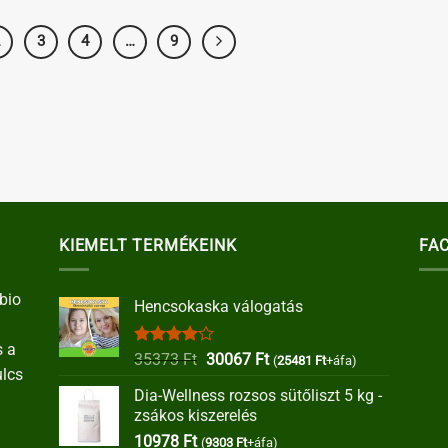
2
3
4
…
9
KIEMELT TERMÉKEINK
FA
bio
Hencsokaska válogatás
s a
Értékelés:
Original
Current
35373
Ft
30067
Ft
(
25481
Ft
+áfa)
ulcs
4.00
/ 5
price
price
Dia-Wellness rozsos sütőliszt 5 kg -
was:
is:
zsákos kiszerelés
35373 Ft.
30067 Ft.
10978
Ft
(
9303
Ft
+áfa)