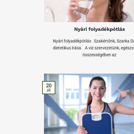
Nyári folyadékpótlás
Nyári folyadékpótlás Szakértőnk, Szarka D
dietetikus írása. A víz szervezetünk, egész
összességében az
20
júl