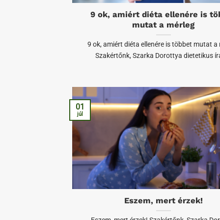
9 ok, amiért diéta ellenére is t
mutat a mérleg
9 ok, amiért diéta ellenére is többet mutat a
Szakértőnk, Szarka Dorottya dietetikus ír
01
júl
Eszem, mert érzek!