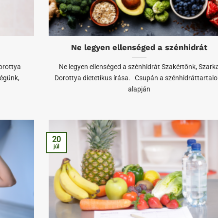
Ne legyen ellenséged a szénhidrát
orottya
Ne legyen ellenséged a szénhidrát Szakértőnk, Szark
ségünk,
Dorottya dietetikus írása. Csupán a szénhidráttartal
alapján
20
júl