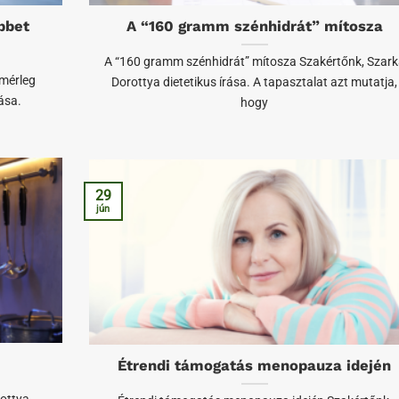
öbbet
A “160 gramm szénhidrát” mítosza
A “160 gramm szénhidrát” mítosza Szakértőnk, Szark
 mérleg
Dorottya dietetikus írása. A tapasztalat azt mutatja,
ása.
hogy
29
jún
Étrendi támogatás menopauza idején