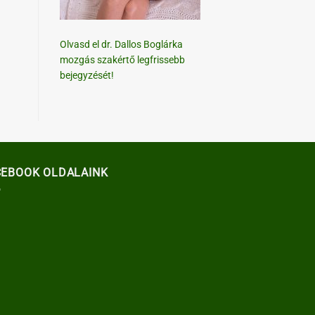
Olvasd el dr. Dallos Boglárka
mozgás szakértő legfrissebb
bejegyzését!
CEBOOK OLDALAINK