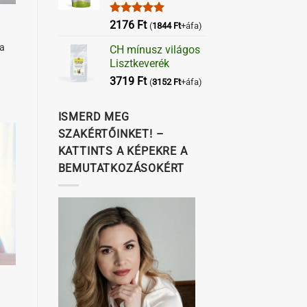
Értékelés:
2176
Ft
(
1844
Ft
+áfa)
5.00
/ 5
a
CH mínusz világos
Lisztkeverék
3719
Ft
(
3152
Ft
+áfa)
ISMERD MEG
SZAKÉRTŐINKET! –
KATTINTS A KÉPEKRE A
BEMUTATKOZÁSOKÉRT