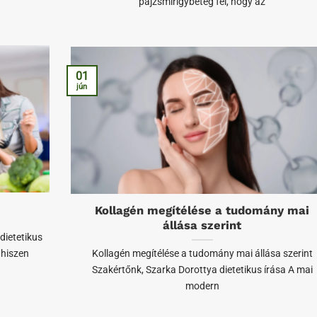
pajzsmirigybeteg fél, hogy az
01
jún
Kollagén megítélése a tudomány mai
állása szerint
dietetikus
 hiszen
Kollagén megítélése a tudomány mai állása szerint
Szakértőnk, Szarka Dorottya dietetikus írása A mai
modern