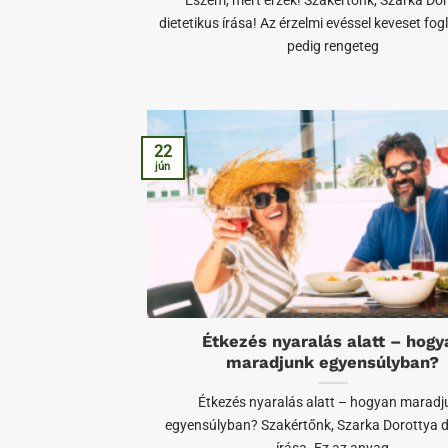
Eszem, mert érzek! Szakértőnk, Szarka Do
dietetikus írása! Az érzelmi evéssel keveset fog
pedig rengeteg
22
jún
Étkezés nyaralás alatt – hogy
maradjunk egyensúlyban?
Étkezés nyaralás alatt – hogyan maradj
egyensúlyban? Szakértőnk, Szarka Dorottya d