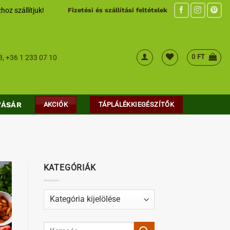
hoz szállítjuk!
Fizetési és szállítási feltételek
0
FT
8
,
+36 1 233 07 10
VÁSÁR
AKCIÓK
TÁPLÁLÉKKIEGÉSZÍTŐK
KATEGÓRIÁK
Kategóriák