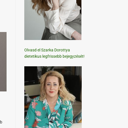
s
Olvasd el Szarka Dorottya
dietetikus legfrissebb bejegyzését!
bb