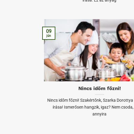
írása. Ez az anyag
09
jún
Nincs időm főzni!
Nincs időm főzni! Szakértőnk, Szarka Dorottya 
írása! Ismerősen hangzik, igaz? Nem csoda,
annyira