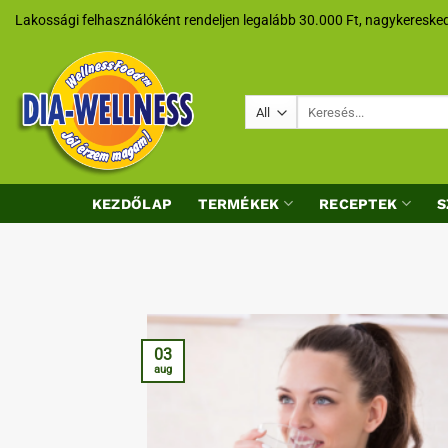
Skip
Lakossági felhasználóként rendeljen legalább 30.000 Ft, nagykeresked
to
content
Keresés
a
következőre:
KEZDŐLAP
TERMÉKEK
RECEPTEK
S
03
aug