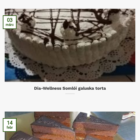
03
márc
Dia-Wellness Somlói galuska torta
14
febr