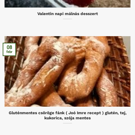
Valentin napi málnás desszert
08
febr
Gluténmentes csöröge fánk ( Joó Imre recept ) glutén, tej,
kukorica, szója mentes