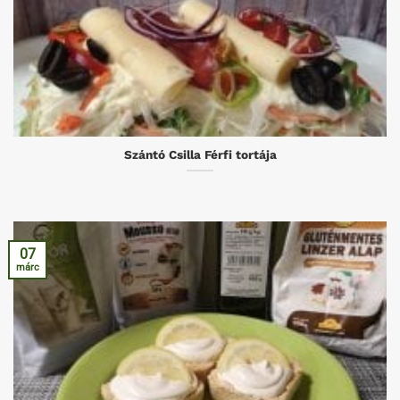
Szántó Csilla Férfi tortája
07
márc