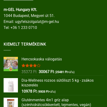
m-GEL Hungary Kft.
1044 Budapest, Megyeri út 51.
Email:
ugyfelszolgalat@m-gel.hu
Tel:
+36 1 233 0710
KIEMELT TERMÉKEINK
Hencsokaska válogatás
Értékelés:
Original
Current
35373
Ft
30067
Ft
(
25481
Ft
+áfa)
4.00
/ 5
price
price
Dia-Wellness rozsos sütőliszt 5 kg - zsákos
was:
is:
kiszerelés
35373 Ft.
30067 Ft.
10978
Ft
(
9303
Ft
+áfa)
Gluténmentes 4in1 gríz alap
(szénhidrátcsökkentett, tejmentes, vegán)