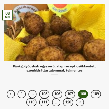
08
febr
Fánkgolyócskák egyszerű, alap recept csökkentett
szénhidráttartalommal, tejmentes
1
…
105
106
107
108
109
110
111
…
120