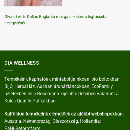
Olvasd el dr. Dallos Boglárka mozgás szakértő legfrissebb
bejegyzését!
DIA WELLNESS
Termékeink kaphatóak mintaboltjainkban, bio boltokban,
BijÓ, HerbaHáz, Auchan áruházláncokban, EcoFamily
üzletekben és a Rossmann kijelölt üzleteiben valamint a
Kulcs Quality Patikákban.
Külföldön termékeink elérhetőek az alábbi webshopokban:
Ausztria, Németország, Olaszország, Hollandia:
PaNi-Reformfarm