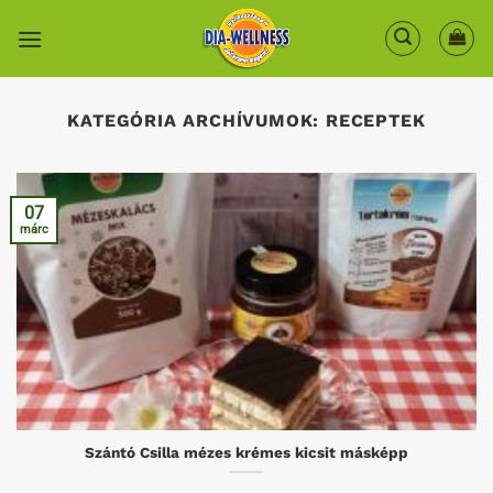
Skip
to
content
KATEGÓRIA ARCHÍVUMOK:
RECEPTEK
07
márc
Szántó Csilla mézes krémes kicsit másképp