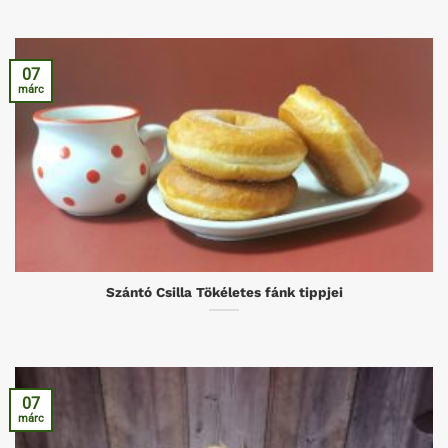
07
márc
Szántó Csilla Tökéletes fánk tippjei
07
márc