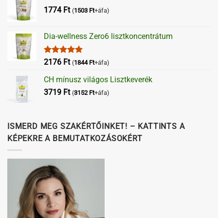
1774
Ft
(
1503
Ft
+áfa)
Dia-wellness Zero6 lisztkoncentrátum
Értékelés:
2176
Ft
(
1844
Ft
+áfa)
5.00
/ 5
CH mínusz világos Lisztkeverék
3719
Ft
(
3152
Ft
+áfa)
ISMERD MEG SZAKÉRTŐINKET! – KATTINTS A
KÉPEKRE A BEMUTATKOZÁSOKÉRT