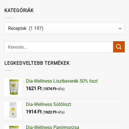
KATEGÓRIÁK
Kategóriák
LEGKEDVELTEBB TERMÉKEK
Dia-Wellness Lisztkeverék 50% liszt
1621
Ft
(
1374
Ft
+áfa)
Dia-Wellness Sütőliszt
1914
Ft
(
1622
Ft
+áfa)
Dia-Wellness Panírmorzsa