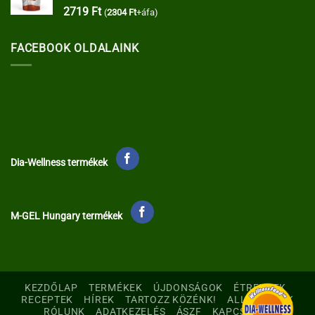
2719
Ft
(
2304
Ft
+áfa)
FACEBOOK OLDALAINK
Dia-Wellness termékek
M-GEL Hungary termékek
KEZDŐLAP
TERMÉKEK
ÚJDONSÁGOK
ÉTRENDEK
RECEPTEK
HÍREK
TARTOZZ KÖZÉNK!
ALLERGÉNEK
RÓLUNK
ADATKEZELÉS
ÁSZF
KAPCSOLAT