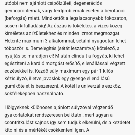
utóbbi nem ajánlott csípőízületi, degenerációs
gerincproblémák, vagy térdproblémák esetén a berotáció
(beforgás) miatt. Mindkettőt a legalacsonyabb fokozaton,
sosem kifulladásig! Az úszás is tökéletes, a vizes közeg
kíméletes az ízületekhez és minden izmot megmozgat.
Hetente maximum 3 alkalommal, sétálni nyugodtan lehet
többször is. Bemelegítés (sétát leszámítva) kötelező, a
nyújtás se maradjon el! Miután elindult a fogyás, ki lehet
egészíteni a kardió mozgást erősítő, ellenállással végzett
edzésekkel is. Kezdő súly maximum egy pár 1 kilós
kézisúlyzó, illetve javaslok egy gyenge ellenállású
gumikötelet is beszerezni. A kötél is univerzális eszköz,
sokféleképpen használható.
Hölgyeknek különösen ajánlott súlyzóval végzendő
gyakorlatokat rendszeresen beiktatni, mert ugyan a
csontritkulást sajnos így sem tudjuk elkerülni, de a kezdetét
kitolni és a mértékét csökkenteni igen. A