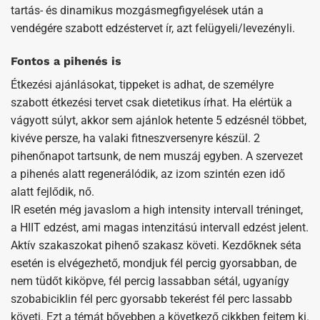
tartás- és dinamikus mozgásmegfigyelések után a
vendégére szabott edzéstervet ír, azt felügyeli/levezényli.
Fontos a pihenés is
Étkezési ajánlásokat, tippeket is adhat, de személyre
szabott étkezési tervet csak dietetikus írhat. Ha elértük a
vágyott súlyt, akkor sem ajánlok hetente 5 edzésnél többet,
kivéve persze, ha valaki fitneszversenyre készül. 2
pihenőnapot tartsunk, de nem muszáj egyben. A szervezet
a pihenés alatt regenerálódik, az izom szintén ezen idő
alatt fejlődik, nő.
IR esetén még javaslom a high intensity intervall tréninget,
a HIIT edzést, ami magas intenzitású intervall edzést jelent.
Aktív szakaszokat pihenő szakasz követi. Kezdőknek séta
esetén is elvégezhető, mondjuk fél percig gyorsabban, de
nem tüdőt kiköpve, fél percig lassabban sétál, ugyanígy
szobabiciklin fél perc gyorsabb tekerést fél perc lassabb
követi. Ezt a témát bővebben a következő cikkben fejtem ki.