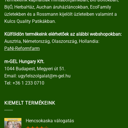
BijÓ, HerbaHáz, Auchan áruházláncokban, EcoFamily
üzletekben és a Rossmann kijelölt üzleteiben valamint a
Kulcs Quality Patikákban.
Külföldön termékeink elérhetőek az alábbi webshopokban:
Ausztria, Németország, Olaszország, Hollandia:
PaNi-Reformfarm
m-GEL Hungary Kft.
1044 Budapest, Megyeri út 51.
Email:
ugyfelszolgalat@m-gel.hu
Tel:
+36 1 233 0710
KIEMELT TERMÉKEINK
Hencsokaska válogatás