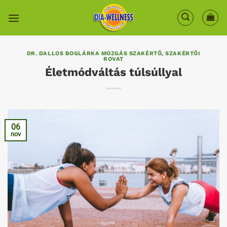
Skip
to
content
DR. DALLOS BOGLÁRKA MOZGÁS SZAKÉRTŐ
,
SZAKÉRTŐI
ROVAT
Életmódváltás túlsúllyal
06
nov