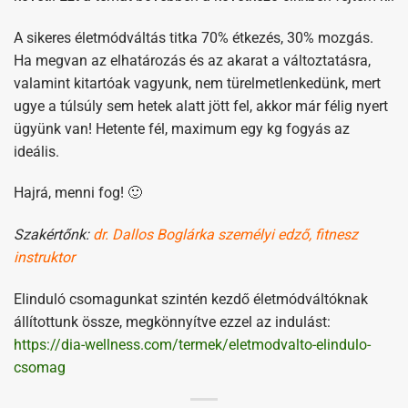
A sikeres életmódváltás titka 70% étkezés, 30% mozgás.
Ha megvan az elhatározás és az akarat a változtatásra,
valamint kitartóak vagyunk, nem türelmetlenkedünk, mert
ugye a túlsúly sem hetek alatt jött fel, akkor már félig nyert
ügyünk van! Hetente fél, maximum egy kg fogyás az
ideális.
Hajrá, menni fog! 🙂
Szakértőnk:
dr. Dallos Boglárka személyi edző, fitnesz
instruktor
Elinduló csomagunkat szintén kezdő életmódváltóknak
állítottunk össze, megkönnyítve ezzel az indulást:
https://dia-wellness.com/termek/eletmodvalto-elindulo-
csomag