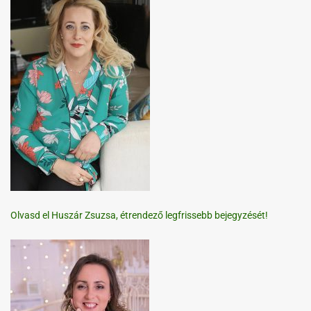
Olvasd el Huszár Zsuzsa, étrendező legfrissebb bejegyzését!