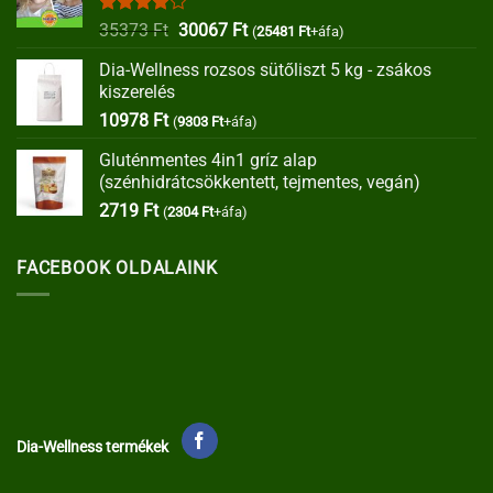
Értékelés:
Original
Current
35373
Ft
30067
Ft
(
25481
Ft
+áfa)
4.00
/ 5
price
price
Dia-Wellness rozsos sütőliszt 5 kg - zsákos
was:
is:
kiszerelés
35373 Ft.
30067 Ft.
10978
Ft
(
9303
Ft
+áfa)
Gluténmentes 4in1 gríz alap
(szénhidrátcsökkentett, tejmentes, vegán)
2719
Ft
(
2304
Ft
+áfa)
FACEBOOK OLDALAINK
Dia-Wellness termékek