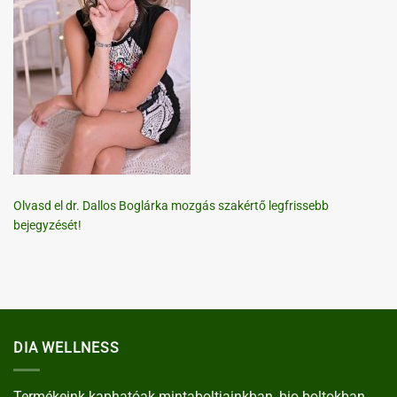
Olvasd el dr. Dallos Boglárka mozgás szakértő legfrissebb
bejegyzését!
DIA WELLNESS
Termékeink kaphatóak mintaboltjainkban, bio boltokban,