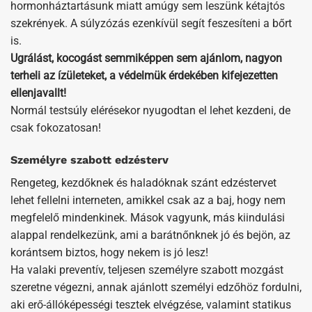
hormonháztartásunk miatt amúgy sem leszünk kétajtós
szekrények. A súlyzózás ezenkívül segít feszesíteni a bőrt
is.
Ugrálást, kocogást semmiképpen sem ajánlom, nagyon
terheli az ízületeket, a védelmük érdekében kifejezetten
ellenjavallt!
Normál testsúly elérésekor nyugodtan el lehet kezdeni, de
csak fokozatosan!
Személyre szabott edzésterv
Rengeteg, kezdőknek és haladóknak szánt edzéstervet
lehet fellelni interneten, amikkel csak az a baj, hogy nem
megfelelő mindenkinek. Mások vagyunk, más kiindulási
alappal rendelkezünk, ami a barátnőnknek jó és bejön, az
korántsem biztos, hogy nekem is jó lesz!
Ha valaki preventív, teljesen személyre szabott mozgást
szeretne végezni, annak ajánlott személyi edzőhöz fordulni,
aki erő-állóképességi tesztek elvégzése, valamint statikus