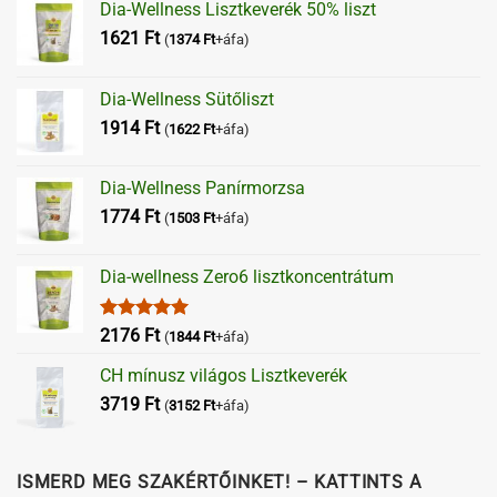
Dia-Wellness Lisztkeverék 50% liszt
1621
Ft
(
1374
Ft
+áfa)
Dia-Wellness Sütőliszt
1914
Ft
(
1622
Ft
+áfa)
Dia-Wellness Panírmorzsa
1774
Ft
(
1503
Ft
+áfa)
Dia-wellness Zero6 lisztkoncentrátum
Értékelés:
2176
Ft
(
1844
Ft
+áfa)
5.00
/ 5
CH mínusz világos Lisztkeverék
3719
Ft
(
3152
Ft
+áfa)
ISMERD MEG SZAKÉRTŐINKET! – KATTINTS A