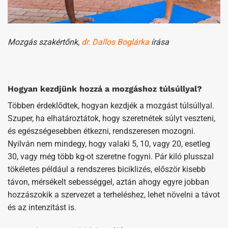
Mozgás szakértőnk,
dr. Dallos Boglárka
írása
Hogyan kezdjünk hozzá a mozgáshoz t
úlsúllyal?
Többen érdeklődtek, hogyan kezdjék a mozgást túlsúllyal.
Szuper, ha elhatároztátok, hogy szeretnétek súlyt veszteni,
és egészségesebben étkezni, rendszeresen mozogni.
Nyilván nem mindegy, hogy valaki 5, 10, vagy 20, esetleg
30, vagy még több kg-ot szeretne fogyni. Pár kiló plusszal
tökéletes például a rendszeres biciklizés, először kisebb
távon, mérsékelt sebességgel, aztán ahogy egyre jobban
hozzászokik a szervezet a terheléshez, lehet növelni a távot
és az intenzitást is.