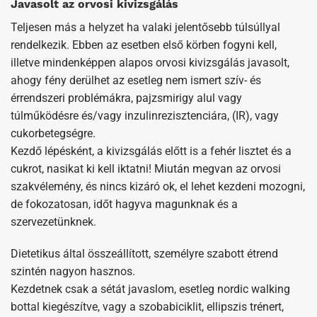
Javasolt az orvosi kivizsgálás
Teljesen más a helyzet ha valaki jelentősebb túlsúllyal
rendelkezik. Ebben az esetben első körben fogyni kell,
illetve mindenképpen alapos orvosi kivizsgálás javasolt,
ahogy fény derülhet az esetleg nem ismert szív- és
érrendszeri problémákra, pajzsmirigy alul vagy
túlműködésre és/vagy inzulinrezisztenciára, (IR), vagy
cukorbetegségre.
Kezdő lépésként, a kivizsgálás előtt is a fehér lisztet és a
cukrot, nasikat ki kell iktatni! Miután megvan az orvosi
szakvélemény, és nincs kizáró ok, el lehet kezdeni mozogni,
de fokozatosan, időt hagyva magunknak és a
szervezetünknek.
Dietetikus által összeállított, személyre szabott étrend
szintén nagyon hasznos.
Kezdetnek csak a sétát javaslom, esetleg nordic walking
bottal kiegészítve, vagy a szobabiciklit, ellipszis trénert,