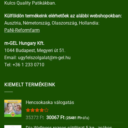
Kulcs Quality Patikákban.
Külföldön termékeink elérhetőek az alábbi webshopokban:
Ausztria, Németország, Olaszország, Hollandia:
PaNi-Reformfarm
m-GEL Hungary Kft.
1044 Budapest, Megyeri út 51.
Email:
ugyfelszolgalat@m-gel.hu
Tel:
+36 1 233 0710
KIEMELT TERMÉKEINK
Hencsokaska válogatás
Értékelés:
Original
Current
35373
Ft
30067
Ft
(
25481
Ft
+áfa)
4.00
/ 5
price
price
Dia-Wellness rozsos sütőliszt 5 kg - zsákos