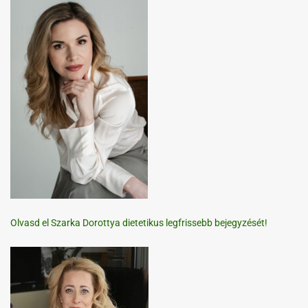
Olvasd el Szarka Dorottya dietetikus legfrissebb bejegyzését!