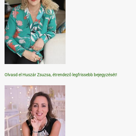
Olvasd el Huszár Zsuzsa, étrendező legfrissebb bejegyzését!