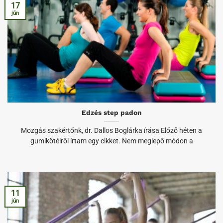
17
jún
Edzés step padon
Mozgás szakértőnk, dr. Dallos Boglárka írása Előző héten a
gumikötélről írtam egy cikket. Nem meglepő módon a
11
jún