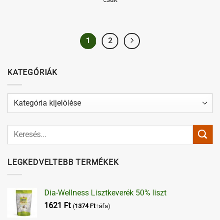
1
2
KATEGÓRIÁK
Kategóriák
LEGKEDVELTEBB TERMÉKEK
Dia-Wellness Lisztkeverék 50% liszt
1621
Ft
(
1374
Ft
+áfa)