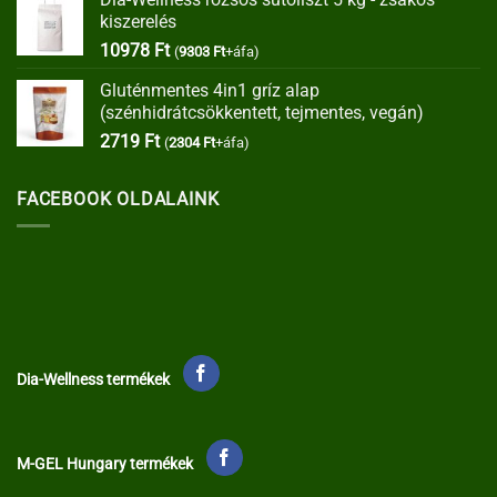
was:
is:
kiszerelés
35373 Ft.
30067 Ft.
10978
Ft
(
9303
Ft
+áfa)
Gluténmentes 4in1 gríz alap
(szénhidrátcsökkentett, tejmentes, vegán)
2719
Ft
(
2304
Ft
+áfa)
FACEBOOK OLDALAINK
Dia-Wellness termékek
M-GEL Hungary termékek