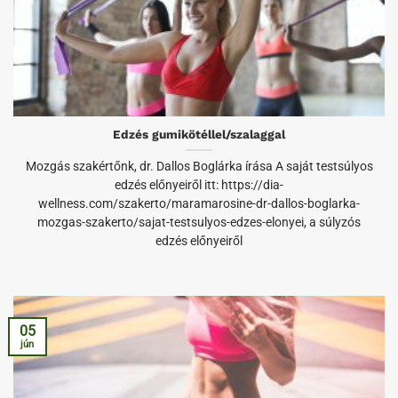
Edzés gumikötéllel/szalaggal
Mozgás szakértőnk, dr. Dallos Boglárka írása A saját testsúlyos
edzés előnyeiről itt: https://dia-
wellness.com/szakerto/maramarosine-dr-dallos-boglarka-
mozgas-szakerto/sajat-testsulyos-edzes-elonyei, a súlyzós
edzés előnyeiről
05
jún