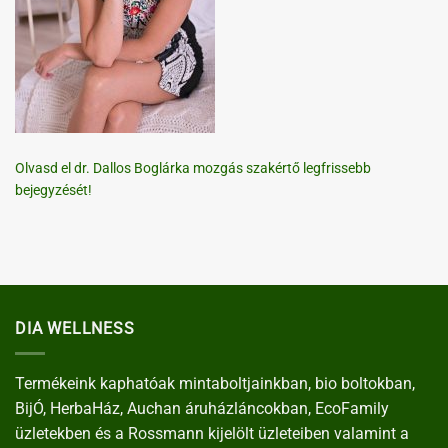
Olvasd el dr. Dallos Boglárka mozgás szakértő legfrissebb
bejegyzését!
DIA WELLNESS
Termékeink kaphatóak mintaboltjainkban, bio boltokban,
BijÓ, HerbaHáz, Auchan áruházláncokban, EcoFamily
üzletekben és a Rossmann kijelölt üzleteiben valamint a