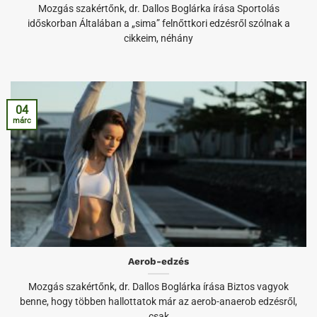
Mozgás szakértőnk, dr. Dallos Boglárka írása Sportolás
időskorban Általában a „sima” felnőttkori edzésről szólnak a
cikkeim, néhány
04
márc
Aerob-edzés
Mozgás szakértőnk, dr. Dallos Boglárka írása Biztos vagyok
benne, hogy többen hallottatok már az aerob-anaerob edzésről,
csak