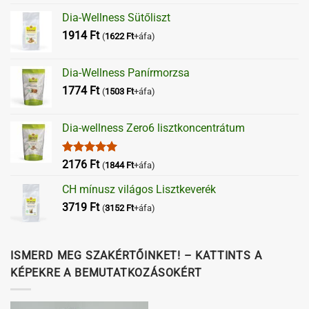
Dia-Wellness Sütőliszt
1914
Ft
(
1622
Ft
+áfa)
Dia-Wellness Panírmorzsa
1774
Ft
(
1503
Ft
+áfa)
Dia-wellness Zero6 lisztkoncentrátum
Értékelés:
2176
Ft
(
1844
Ft
+áfa)
5.00
/ 5
CH mínusz világos Lisztkeverék
3719
Ft
(
3152
Ft
+áfa)
ISMERD MEG SZAKÉRTŐINKET! – KATTINTS A
KÉPEKRE A BEMUTATKOZÁSOKÉRT