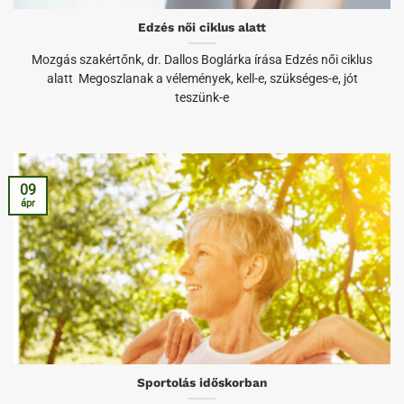
Edzés női ciklus alatt
Mozgás szakértőnk, dr. Dallos Boglárka írása Edzés női ciklus
alatt Megoszlanak a vélemények, kell-e, szükséges-e, jót
teszünk-e
09
ápr
Sportolás időskorban