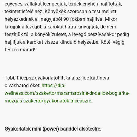
egyenes, vállakat leengedjük, térdek enyhén hajlítottak,
tekintet lefelé néz. Könyökök szorosan a test mellett
helyezkednek el, nagyjából 90 fokban hajlítva. Mikor
kifújjuk a levegőt, a karokat hátra kinyújtjuk, de nem
feszítjük túl a könyökízületet, a levegő beszívásakor pedig
hajlítjuk a karokat vissza kiinduló helyzetbe. Kötél végig
feszes marad!
Több tricepsz gyakorlatot itt találsz, ide kattintva
olvashatod őket:
https://dia-
wellness.com/szakerto/maramarosine-dr-dallos-boglarka-
mozgas-szakerto/gyakorlatok-tricepszre
.
Gyakorlatok mini (power) banddel alsótestre: