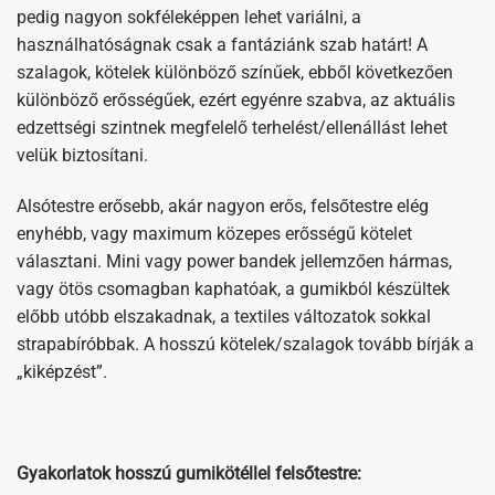
pedig nagyon sokféleképpen lehet variálni, a
használhatóságnak csak a fantáziánk szab határt! A
szalagok, kötelek különböző színűek, ebből következően
különböző erősségűek, ezért egyénre szabva, az aktuális
edzettségi szintnek megfelelő terhelést/ellenállást lehet
velük biztosítani.
Alsótestre erősebb, akár nagyon erős, felsőtestre elég
enyhébb, vagy maximum közepes erősségű kötelet
választani. Mini vagy power bandek jellemzően hármas,
vagy ötös csomagban kaphatóak, a gumikból készültek
előbb utóbb elszakadnak, a textiles változatok sokkal
strapabíróbbak. A hosszú kötelek/szalagok tovább bírják a
„kiképzést”.
Gyakorlatok hosszú gumikötéllel felsőtestre: