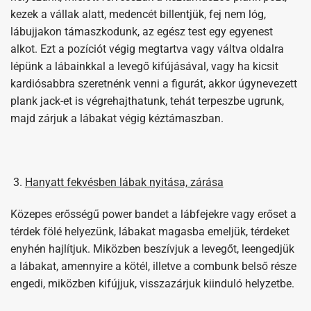
kezek a vállak alatt, medencét billentjük, fej nem lóg,
lábujjakon támaszkodunk, az egész test egy egyenest
alkot. Ezt a pozíciót végig megtartva vagy váltva oldalra
lépünk a lábainkkal a levegő kifújásával, vagy ha kicsit
kardiósabbra szeretnénk venni a figurát, akkor úgynevezett
plank jack-et is végrehajthatunk, tehát terpeszbe ugrunk,
majd zárjuk a lábakat végig kéztámaszban.
Hanyatt fekvésben lábak nyitása, zárása
Közepes erősségű power bandet a lábfejekre vagy erőset a
térdek fölé helyezünk, lábakat magasba emeljük, térdeket
enyhén hajlítjuk. Miközben beszívjuk a levegőt, leengedjük
a lábakat, amennyire a kötél, illetve a combunk belső része
engedi, miközben kifújjuk, visszazárjuk kiinduló helyzetbe.