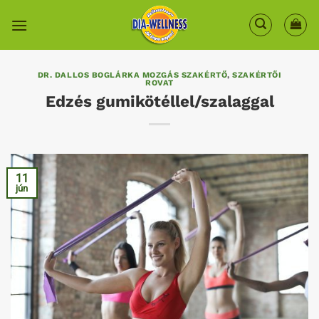
Skip
to
content
DR. DALLOS BOGLÁRKA MOZGÁS SZAKÉRTŐ
,
SZAKÉRTŐI
ROVAT
Edzés gumikötéllel/szalaggal
11
jún