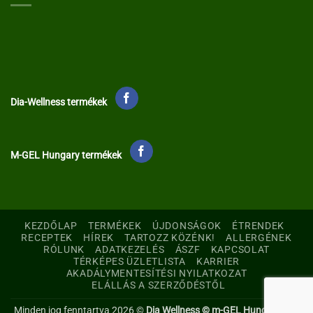
Dia-Wellness termékek
M-GEL Hungary termékek
KEZDŐLAP
TERMÉKEK
ÚJDONSÁGOK
ÉTRENDEK
RECEPTEK
HÍREK
TARTOZZ KÖZÉNK!
ALLERGÉNEK
RÓLUNK
ADATKEZELÉS
ÁSZF
KAPCSOLAT
TÉRKÉPES ÜZLETLISTA
KARRIER
AKADÁLYMENTESÍTÉSI NYILATKOZAT
ELÁLLÁS A SZERZŐDÉSTŐL
Minden jog fenntartva 2026 ©
Dia Wellness © m-GEL Hungary Kft.