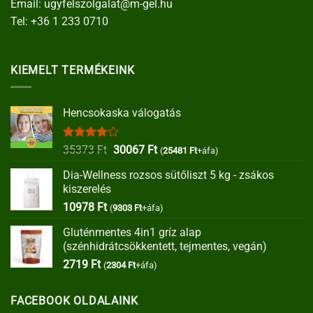
Email:
ugyfelszolgalat@m-gel.hu
Tel:
+36 1 233 0710
KIEMELT TERMÉKEINK
Hencsokaska válogatás
Értékelés:
Original
Current
35373
Ft
30067
Ft
(
25481
Ft
+áfa)
4.00
/ 5
price
price
Dia-Wellness rozsos sütőliszt 5 kg - zsákos
was:
is:
kiszerelés
35373 Ft.
30067 Ft.
10978
Ft
(
9303
Ft
+áfa)
Gluténmentes 4in1 gríz alap
(szénhidrátcsökkentett, tejmentes, vegán)
2719
Ft
(
2304
Ft
+áfa)
FACEBOOK OLDALAINK