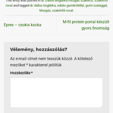
This entry was posted in
dr. Dallos Boglárka mozgás szakértő
,
Szakértői
rovat
and tagged
dr. dallos boglárka
,
edzés gumikötéllel
,
gumi szalaggal
,
Mozgás
,
szakértői rovat
.
M-fit protein porral készült
Epres – csokis kocka
gyors finomság
Vélemény, hozzászólás?
Az e-mail címet nem tesszük közzé.
A kötelező
mezőket
*
karakterrel jelöltük
Hozzászólás
*