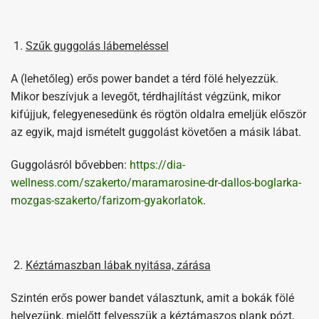
Szűk guggolás lábemeléssel
A (lehetőleg) erős power bandet a térd fölé helyezzük.
Mikor beszívjuk a levegőt, térdhajlítást végzünk, mikor
kifújjuk, felegyenesedünk és rögtön oldalra emeljük először
az egyik, majd ismételt guggolást követően a másik lábat.
Guggolásról bővebben:
https://dia-
wellness.com/szakerto/maramarosine-dr-dallos-boglarka-
mozgas-szakerto/farizom-gyakorlatok
.
Kéztámaszban lábak nyitása, zárása
Szintén erős power bandet választunk, amit a bokák fölé
helyezünk, mielőtt felvesszük a kéztámaszos plank pózt,