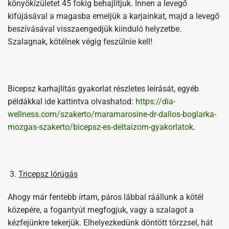
könyökízületet 45 fokig behajlítjuk. Innen a levegő
kifújásával a magasba emeljük a karjainkat, majd a levegő
beszívásával visszaengedjük kiinduló helyzetbe.
Szalagnak, kötélnek végig feszülnie kell!
Bicepsz karhajlítás gyakorlat részletes leírását, egyéb
példákkal ide kattintva olvashatod:
https://dia-
wellness.com/szakerto/maramarosine-dr-dallos-boglarka-
mozgas-szakerto/bicepsz-es-deltaizom-gyakorlatok
.
Tricepsz lórúgás
Ahogy már fentebb írtam, páros lábbal ráállunk a kötél
közepére, a fogantyút megfogjuk, vagy a szalagot a
kézfejünkre tekerjük. Elhelyezkedünk döntött törzzsel, hát