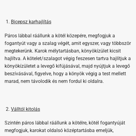
Bicepsz karhajlítás
Páros lábbal ráállunk a kötél közepére, megfogjuk a
fogantyút vagy a szalag végét, amit egyszer, vagy többször
megtekerünk. Karok mélytartásban, könyökízület kicsit
hajlítva. A kötelet/szalagot végig feszesen tartva hajlítjuk a
könyökízületet a levegő kifújásával, majd nyújtjuk a levegő
beszívásával, figyelve, hogy a könyök végig a test mellett
marad, nem távolodik és nem fordul ki oldalra.
Válltól kitolás
Szintén páros lábbal ráállunk a kötélre, kötél fogantyúját
megfogjuk, karokat oldalsó középtartásba emeljük,