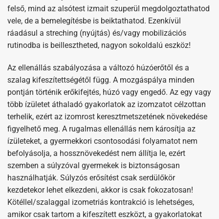
felső, mind az alsótest izmait szuperül megdolgoztathatod
vele, de a bemelegítésbe is beiktathatod. Ezenkívül
ráadásul a streching (nyújtás) és/vagy mobilizációs
rutinodba is beillesztheted, nagyon sokoldalú eszköz!
Az ellenállás szabályozása a változó húzóerőtől és a
szalag kifeszítettségétől függ. A mozgáspálya minden
pontján történik erőkifejtés, húzó vagy engedő. Az egy vagy
több ízületet áthaladó gyakorlatok az izomzatot célzottan
terhelik, ezért az izomrost keresztmetszetének növekedése
figyelhető meg. A rugalmas ellenállás nem károsítja az
ízületeket, a gyermekkori csontosodási folyamatot nem
befolyásolja, a hossznövekedést nem állítja le, ezért
szemben a súlyzóval gyermekek is biztonságosan
használhatják. Súlyzós erősítést csak serdülőkör
kezdetekor lehet elkezdeni, akkor is csak fokozatosan!
Kötéllel/szalaggal izometriás kontrakció is lehetséges,
amikor csak tartom a kifeszített eszközt, a gyakorlatokat