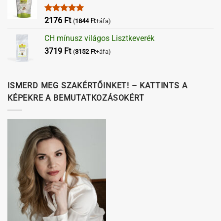
Értékelés:
2176
Ft
(
1844
Ft
+áfa)
5.00
/ 5
CH mínusz világos Lisztkeverék
3719
Ft
(
3152
Ft
+áfa)
ISMERD MEG SZAKÉRTŐINKET! – KATTINTS A
KÉPEKRE A BEMUTATKOZÁSOKÉRT