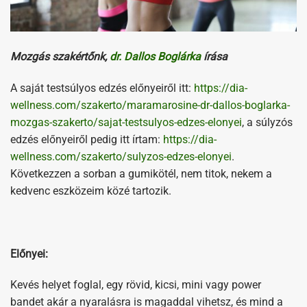
Mozgás szakértőnk,
dr. Dallos Boglárka
írása
A saját testsúlyos edzés előnyeiről itt:
https://dia-
wellness.com/szakerto/maramarosine-dr-dallos-boglarka-
mozgas-szakerto/sajat-testsulyos-edzes-elonyei
, a súlyzós
edzés előnyeiről pedig itt írtam:
https://dia-
wellness.com/szakerto/sulyzos-edzes-elonyei
.
Következzen a sorban a gumikötél, nem titok, nekem a
kedvenc eszközeim közé tartozik.
Előnyei:
Kevés helyet foglal, egy rövid, kicsi, mini vagy power
bandet akár a nyaralásra is magaddal vihetsz, és mind a