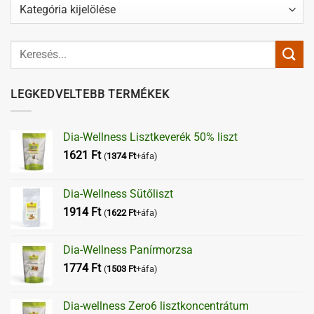
Kategóriák
LEGKEDVELTEBB TERMÉKEK
Dia-Wellness Lisztkeverék 50% liszt
1621
Ft
(
1374
Ft
+áfa)
Dia-Wellness Sütőliszt
1914
Ft
(
1622
Ft
+áfa)
Dia-Wellness Panírmorzsa
1774
Ft
(
1503
Ft
+áfa)
Dia-wellness Zero6 lisztkoncentrátum