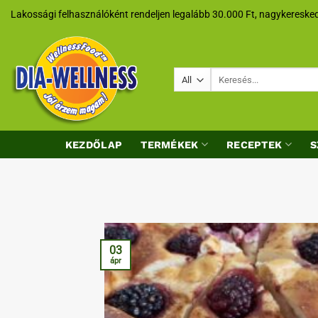
Skip
Lakossági felhasználóként rendeljen legalább 30.000 Ft, nagykeresked
to
content
Keresés
a
következőre:
KEZDŐLAP
TERMÉKEK
RECEPTEK
S
03
ápr