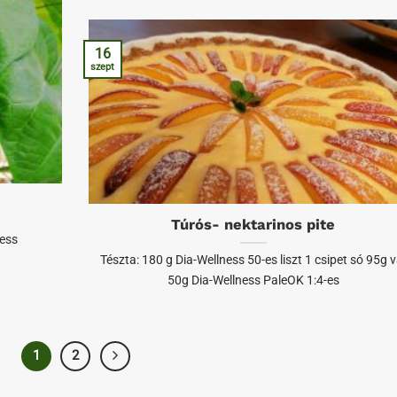
16
szept
Túrós- nektarinos pite
ness
Tészta: 180 g Dia-Wellness 50-es liszt 1 csipet só 95g v
50g Dia-Wellness PaleOK 1:4-es
1
2