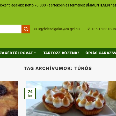
őként legalább nettó 70.000 Ft értékben és termékeit
DÍJMENTESEN
ház
✉
ugyfelszolgalat@m-gel.hu
✆
+36 1 233 02 3
ZAKÉRTŐI ROVAT
TARTOZZ KÖZÉNK!
ÓRIÁS GARÁZS
TAG ARCHÍVUMOK:
TÚRÓS
24
jan