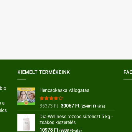
KIEMELT TERMÉKEINK
FA
bio
Hencsokaska válogatás
s a
Értékelés:
Original
Current
35373
Ft
30067
Ft
(
25481
Ft
+áfa)
ulcs
4.00
/ 5
price
price
Dia-Wellness rozsos sütőliszt 5 kg -
was:
is:
zsákos kiszerelés
35373 Ft.
30067 Ft.
10978
Ft
(
9303
Ft
+áfa)