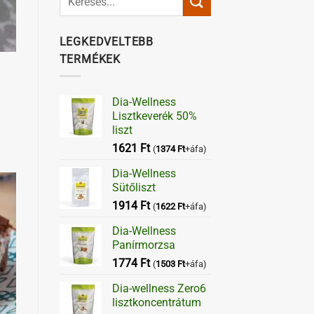
LEGKEDVELTEBB
TERMÉKEK
Dia-Wellness
Lisztkeverék 50%
liszt
1621
Ft
(
1374
Ft
+áfa)
Dia-Wellness
Sütőliszt
1914
Ft
(
1622
Ft
+áfa)
Dia-Wellness
Panírmorzsa
1774
Ft
(
1503
Ft
+áfa)
Dia-wellness Zero6
lisztkoncentrátum