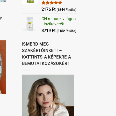
Értékelés:
2176
Ft
(
1844
Ft
+áfa)
5.00
/ 5
gr
CH mínusz világos
Lisztkeverék
3719
Ft
(
3152
Ft
+áfa)
ISMERD MEG
SZAKÉRTŐINKET! –
KATTINTS A KÉPEKRE A
BEMUTATKOZÁSOKÉRT