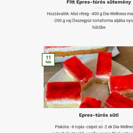
Fitt Epres-túrós sütemény
Hozzávalók: Alsó réteg: -400 g Dia-Wellness ma
-200 g vaj Összegyúr tortaforma aljába ny
hűtőbe
11
febr
Epres-túrós süti
Piskóta: -6 tojás -csipet só -2 ek Dia-Wellne