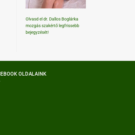
Olvasd el dr. Dallos Boglárka
mozgás szakértő legfrissebb
bejegyzését!
CEBOOK OLDALAINK