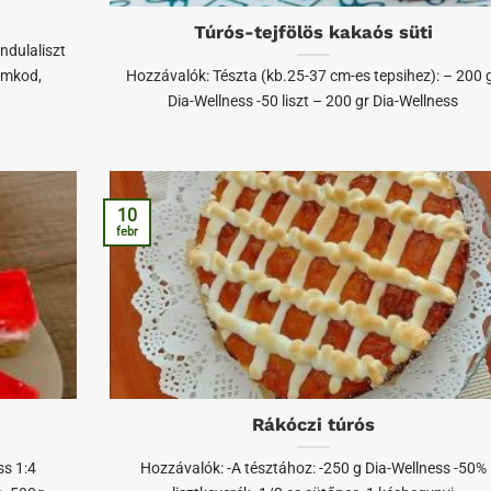
Túrós-tejfölös kakaós süti
ndulaliszt
omkod,
Hozzávalók: Tészta (kb.25-37 cm-es tepsihez): – 200 
Dia-Wellness -50 liszt – 200 gr Dia-Wellness
10
febr
Rákóczi túrós
ss 1:4
Hozzávalók: -A tésztához: -250 g Dia-Wellness -50%