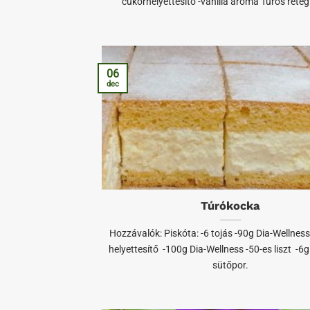
cukorhelyettesítő -vanília aroma Túrós réteg
06
dec
Túrókocka
Hozzávalók: Piskóta: -6 tojás -90g Dia-Wellnes
helyettesítő -100g Dia-Wellness -50-es liszt -6g
sütőpor.