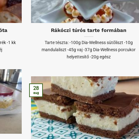
óta
Rákóczi túrós tarte formában
rék -1 kk
Tarte tészta: -100g Dia-Wellness sütőliszt -10g
éj
mandulaliszt -45g vaj -37g Dia-Wellness porcukor
helyettesítő -20g egész
28
aug