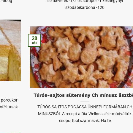
: -500g
lisztkeverék -1/2 cs sütőpor -1 késhegynyi
szódabikarbóna -120
28
okt
Túrós-sajtos sütemény Ch mínusz lisztb
s porcukor
=fél tasak
TÚRÓS-SAJTOS POGÁCSA ÜNNEPI FORMÁBAN CH
MINUSZBÓL A recept a Dia-Wellness életmódváltók
csoportból származik. Ha te