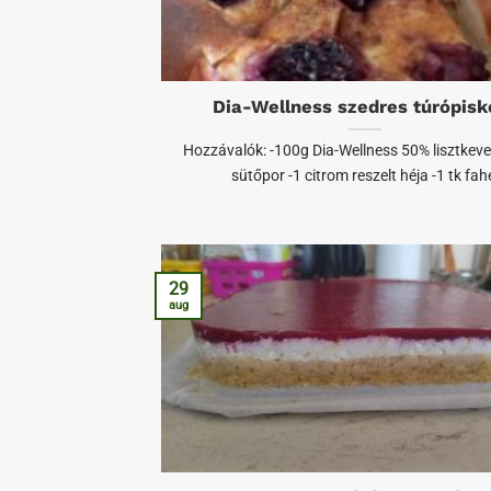
Dia-Wellness szedres túrópisk
Hozzávalók: -100g Dia-Wellness 50% lisztkeve
sütőpor -1 citrom reszelt héja -1 tk fah
29
aug