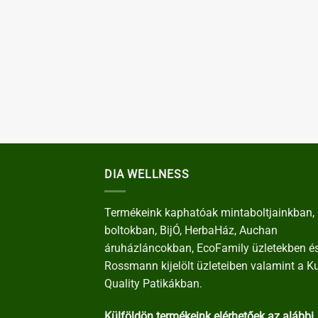
DIA WELLNESS
Termékeink kaphatóak mintaboltjainkban, 
boltokban, BijÓ, HerbaHáz, Auchan
áruházláncokban, EcoFamily üzletekben é
Rossmann kijelölt üzleteiben valamint a K
Quality Patikákban.
Külföldön termékeink elérhetőek az alábbi