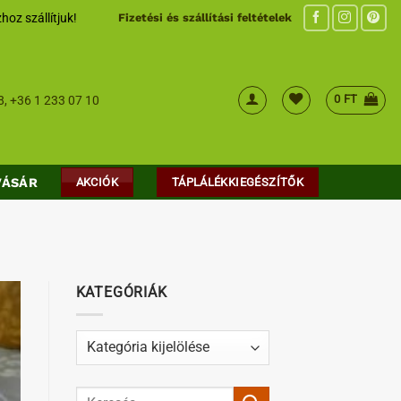
hoz szállítjuk!
Fizetési és szállítási feltételek
0
FT
8
,
+36 1 233 07 10
VÁSÁR
AKCIÓK
TÁPLÁLÉKKIEGÉSZÍTŐK
KATEGÓRIÁK
Kategóriák