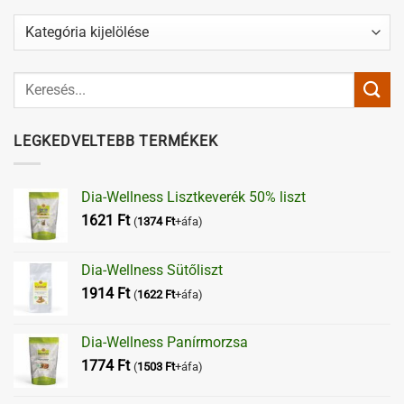
Kategóriák
LEGKEDVELTEBB TERMÉKEK
Dia-Wellness Lisztkeverék 50% liszt
1621
Ft
(
1374
Ft
+áfa)
Dia-Wellness Sütőliszt
1914
Ft
(
1622
Ft
+áfa)
Dia-Wellness Panírmorzsa
1774
Ft
(
1503
Ft
+áfa)