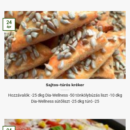
24
ápr
Sajtos-túrós kréker
Hozzávalók: -25 dkg Dia-Wellness -50 tönkölybúzás liszt -10 dkg
Dia-Wellness sütőliszt -25 dkg túró -25