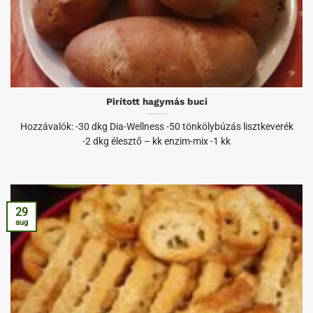
Pirított hagymás buci
Hozzávalók: -30 dkg Dia-Wellness -50 tönkölybúzás lisztkeverék
-2 dkg élesztő – kk enzim-mix -1 kk
29
aug