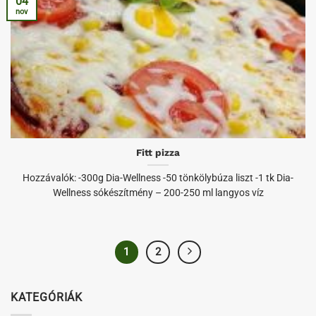
04
nov
Fitt pizza
Hozzávalók: -300g Dia-Wellness -50 tönkölybúza liszt -1 tk Dia-
Wellness sókészítmény – 200-250 ml langyos víz
1
2
KATEGÓRIÁK