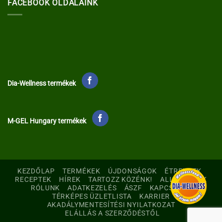
FACEBOOK OLDALAINK
Dia-Wellness termékek
M-GEL Hungary termékek
KEZDŐLAP
TERMÉKEK
ÚJDONSÁGOK
ÉTRENDEK
RECEPTEK
HÍREK
TARTOZZ KÖZÉNK!
ALLERGÉNEK
RÓLUNK
ADATKEZELÉS
ÁSZF
KAPCSOLAT
TÉRKÉPES ÜZLETLISTA
KARRIER
AKADÁLYMENTESÍTÉSI NYILATKOZAT
ELÁLLÁS A SZERZŐDÉSTŐL