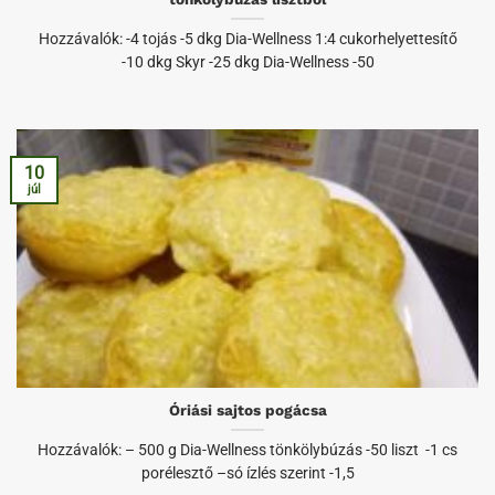
Hozzávalók: -4 tojás -5 dkg Dia-Wellness 1:4 cukorhelyettesítő
-10 dkg Skyr -25 dkg Dia-Wellness -50
10
júl
Óriási sajtos pogácsa
Hozzávalók: – 500 g Dia-Wellness tönkölybúzás -50 liszt -1 cs
porélesztő –só ízlés szerint -1,5