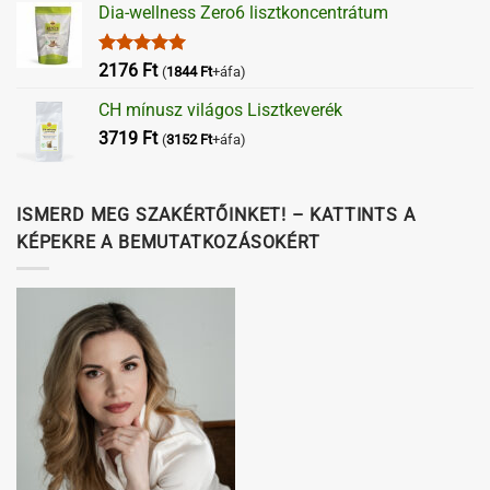
Dia-wellness Zero6 lisztkoncentrátum
Értékelés:
2176
Ft
(
1844
Ft
+áfa)
5.00
/ 5
CH mínusz világos Lisztkeverék
3719
Ft
(
3152
Ft
+áfa)
ISMERD MEG SZAKÉRTŐINKET! – KATTINTS A
KÉPEKRE A BEMUTATKOZÁSOKÉRT