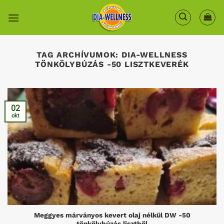
Skip
to
content
TAG ARCHÍVUMOK:
DIA-WELLNESS
TÖNKÖLYBÚZÁS -50 LISZTKEVERÉK
02
okt
Meggyes márványos kevert olaj nélkül DW -50
tönkölybúzás lisztből