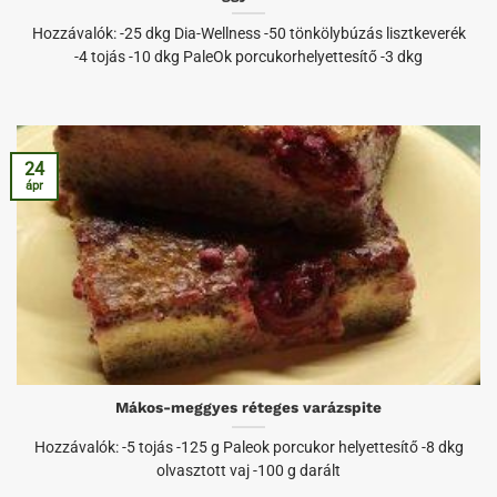
Hozzávalók: -25 dkg Dia-Wellness -50 tönkölybúzás lisztkeverék
-4 tojás -10 dkg PaleOk porcukorhelyettesítő -3 dkg
24
ápr
Mákos-meggyes réteges varázspite
Hozzávalók: -5 tojás -125 g Paleok porcukor helyettesítő -8 dkg
olvasztott vaj -100 g darált