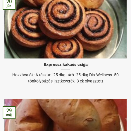
20
jún
Expressz kakaós csiga
Hozzávalók; A tészta: -25 dkg túró -25 dkg Dia-Wellness -50
tönkölybúzás lisztkeverék -3 ek olvasztott
29
máj