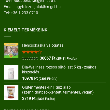
1044 Budapest, Megyeri út 51.
Email:
ugyfelszolgalat@m-gel.hu
Tel:
+36 1 233 0710
KIEMELT TERMÉKEINK
Hencsokaska válogatás
Értékelés:
Original
Current
35373
Ft
30067
Ft
(
25481
Ft
+áfa)
4.00
/ 5
price
price
Dia-Wellness rozsos sütőliszt 5 kg - zsákos
was:
is:
kiszerelés
35373 Ft.
30067 Ft.
10978
Ft
(
9303
Ft
+áfa)
Gluténmentes 4in1 gríz alap
(szénhidrátcsökkentett, tejmentes, vegán)
2719
Ft
(
2304
Ft
+áfa)