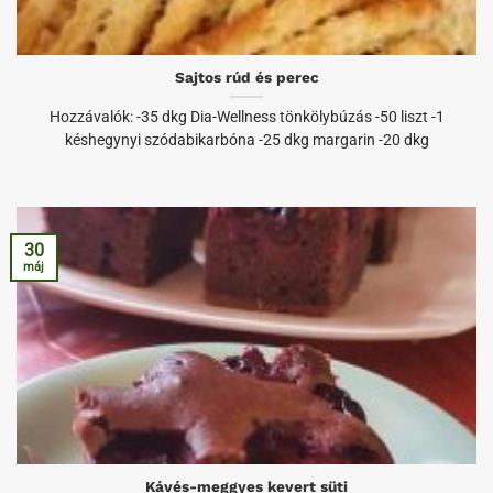
Sajtos rúd és perec
Hozzávalók: -35 dkg Dia-Wellness tönkölybúzás -50 liszt -1
késhegynyi szódabikarbóna -25 dkg margarin -20 dkg
30
máj
Kávés-meggyes kevert süti