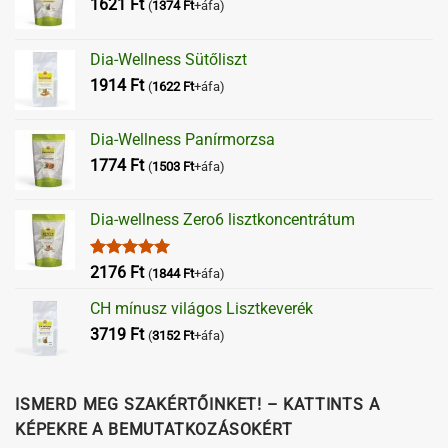
1621
Ft
(
1374
Ft
+áfa)
Dia-Wellness Sütőliszt
1914
Ft
(
1622
Ft
+áfa)
Dia-Wellness Panírmorzsa
1774
Ft
(
1503
Ft
+áfa)
Dia-wellness Zero6 lisztkoncentrátum
Értékelés:
2176
Ft
(
1844
Ft
+áfa)
5.00
/ 5
CH mínusz világos Lisztkeverék
3719
Ft
(
3152
Ft
+áfa)
ISMERD MEG SZAKÉRTŐINKET! – KATTINTS A
KÉPEKRE A BEMUTATKOZÁSOKÉRT