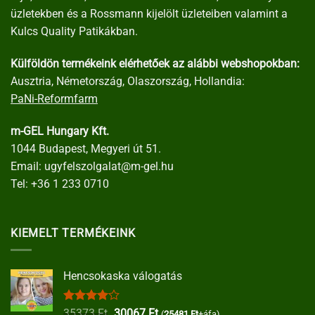
üzletekben és a Rossmann kijelölt üzleteiben valamint a
Kulcs Quality Patikákban.
Külföldön termékeink elérhetőek az alábbi webshopokban:
Ausztria, Németország, Olaszország, Hollandia:
PaNi-Reformfarm
m-GEL Hungary Kft.
1044 Budapest, Megyeri út 51.
Email:
ugyfelszolgalat@m-gel.hu
Tel:
+36 1 233 0710
KIEMELT TERMÉKEINK
Hencsokaska válogatás
Értékelés:
Original
Current
35373
Ft
30067
Ft
(
25481
Ft
+áfa)