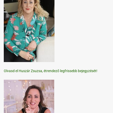
Olvasd el Huszár Zsuzsa, étrendező legfrissebb bejegyzését!