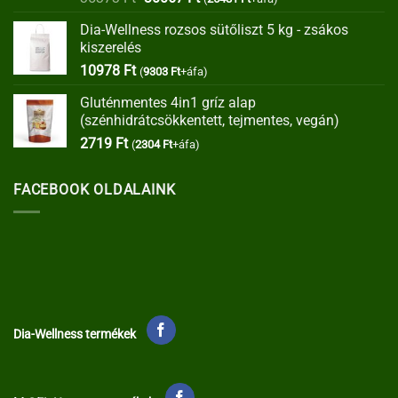
4.00
/ 5
price
price
Dia-Wellness rozsos sütőliszt 5 kg - zsákos
was:
is:
kiszerelés
35373 Ft.
30067 Ft.
10978
Ft
(
9303
Ft
+áfa)
Gluténmentes 4in1 gríz alap
(szénhidrátcsökkentett, tejmentes, vegán)
2719
Ft
(
2304
Ft
+áfa)
FACEBOOK OLDALAINK
Dia-Wellness termékek