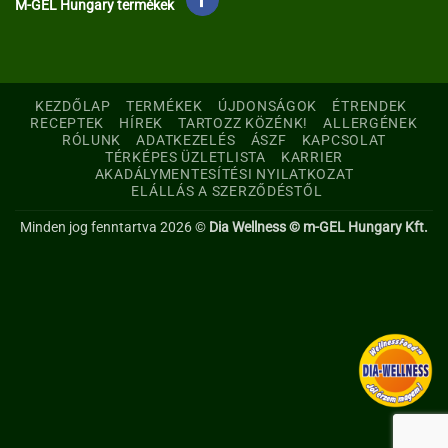
M-GEL Hungary termékek
KEZDŐLAP
TERMÉKEK
ÚJDONSÁGOK
ÉTRENDEK
RECEPTEK
HÍREK
TARTOZZ KÖZÉNK!
ALLERGÉNEK
RÓLUNK
ADATKEZELÉS
ÁSZF
KAPCSOLAT
TÉRKÉPES ÜZLETLISTA
KARRIER
AKADÁLYMENTESÍTÉSI NYILATKOZAT
ELÁLLÁS A SZERZŐDÉSTŐL
Minden jog fenntartva 2026 ©
Dia Wellness © m-GEL Hungary Kft.