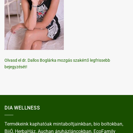
Olvasd el dr. Dallos Boglárka mozgás szakértő legfrissebb
bejegyzését!
DIA WELLNESS
Termékeink kaphatóak mintaboltjainkban, bio boltokban,
BijÓ, HerbaHáz, Auchan áruházláncokban, EcoFamily