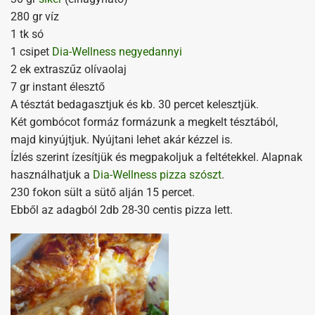
280 gr víz
1 tk só
1 csipet
Dia-Wellness negyedannyi
2 ek extraszűz olívaolaj
7 gr instant élesztő
A tésztát bedagasztjuk és kb. 30 percet kelesztjük.
Két gombócot formáz formázunk a megkelt tésztából,
majd kinyújtjuk. Nyújtani lehet akár kézzel is.
Ízlés szerint ízesítjük és megpakoljuk a feltétekkel. Alapnak
használhatjuk a
Dia-Wellness pizza szószt
.
230 fokon sült a sütő alján 15 percet.
Ebből az adagból 2db 28-30 centis pizza lett.