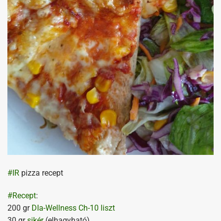
#
IR
pizza recept
#
Recept
:
200 gr
DIa-Wellness Ch-10 liszt
30 gr
sikér
(elhagyható)