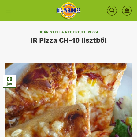
Skip
to
content
BOÁR STELLA RECEPTJEI
,
PIZZA
IR Pizza CH-10 lisztből
08
jún