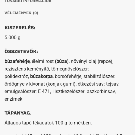
TOVÁBBI INFORMÁCIÓK
VÉLEMÉNYEK (0)
KISZERELÉS:
5.000 g
ÖSSZETEVŐK:
búzafehérje,
élelmi rost
(búza
), növényi olaj (repce),
rezisztens keményítő, tömegnövelőszer:
polidextróz,
búzakorpa
, borsófehérje, stabilizálószer:
ördögnyelv kivonat (konjak-gumi), étkezési sav: tejsav,
emulgeálószer: E 471, lisztkezelőszer: aszkorbinsav,
enzimek
TÁPANYAG
:
Átlagos tápértékadatok 100 g termékben.