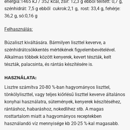
energia:1465 kJ / 352 kcal, zsír: 12,3 g ebből telített: 0,7 g,
szénhidrát: 7,5 g ebből cukrok:2,1 g, rost: 33,4 g, fehérje:
36,2 g, só:0,16 g
Felhasználás:
Búzaliszt kiváltására. Bármilyen liszttel keverve, a
szénhidrátcsökkentés mértékének figyelembevételével.
Alkalmas többek között kenyerek, kevert tészták, kelt
tészták, palacsinta, és rántás készítésére is.
HASZNÁLATA:
Lisztre számítva 20-80 %-ban hagyományos liszttel,
tönkölyliszttel, vagy teljes kiőrlésű liszttel keverve általános
konyhai használatra, sütemények, kenyerek készítéséhez,
rántáshoz, habaráshoz, nokedlihez stb. A magas
rosttartalom miatt a hagyományos receptekben
használandó víz mennyisége kb 20-25 %-kal magasabb.