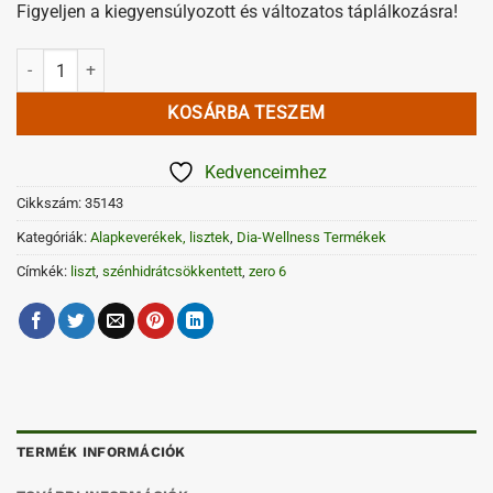
Figyeljen a kiegyensúlyozott és változatos táplálkozásra!
Zero6 lisztkoncentrátum 5 kg mennyiség
KOSÁRBA TESZEM
Kedvenceimhez
Cikkszám:
35143
Kategóriák:
Alapkeverékek, lisztek
,
Dia-Wellness Termékek
Címkék:
liszt
,
szénhidrátcsökkentett
,
zero 6
TERMÉK INFORMÁCIÓK