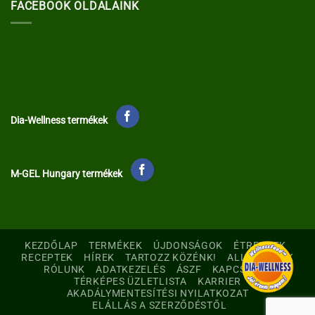
FACEBOOK OLDALAINK
Dia-Wellness termékek
M-GEL Hungary termékek
KEZDŐLAP
TERMÉKEK
ÚJDONSÁGOK
ÉTRENDEK
RECEPTEK
HÍREK
TARTOZZ KÖZÉNK!
ALLERGÉNEK
RÓLUNK
ADATKEZELÉS
ÁSZF
KAPCSOLAT
TÉRKÉPES ÜZLETLISTA
KARRIER
AKADÁLYMENTESÍTÉSI NYILATKOZAT
ELÁLLÁS A SZERZŐDÉSTŐL