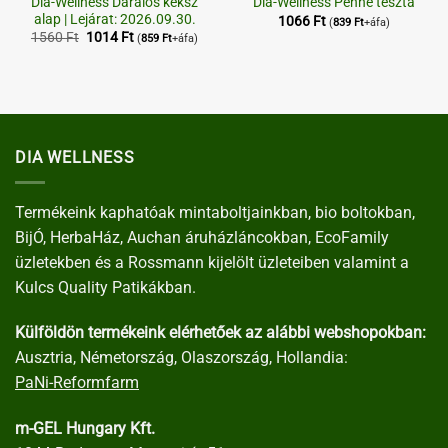
Dia-Wellness Darálós keksz
Dia-Wellness Penne tészta
alap | Lejárat: 2026.09.30.
1066
Ft
(
839
Ft
+áfa)
Original
Current
1560
Ft
1014
Ft
(
859
Ft
+áfa)
price
price
was:
is:
1560 Ft.
1014 Ft.
DIA WELLNESS
Termékeink kaphatóak mintaboltjainkban, bio boltokban,
BijÓ, HerbaHáz, Auchan áruházláncokban, EcoFamily
üzletekben és a Rossmann kijelölt üzleteiben valamint a
Kulcs Quality Patikákban.
Külföldön termékeink elérhetőek az alábbi webshopokban:
Ausztria, Németország, Olaszország, Hollandia:
PaNi-Reformfarm
m-GEL Hungary Kft.