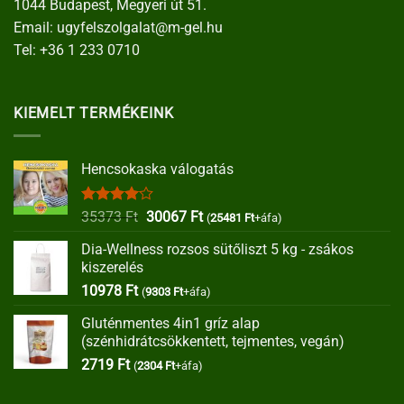
1044 Budapest, Megyeri út 51.
Email:
ugyfelszolgalat@m-gel.hu
Tel:
+36 1 233 0710
KIEMELT TERMÉKEINK
Hencsokaska válogatás
Értékelés:
Original
Current
35373
Ft
30067
Ft
(
25481
Ft
+áfa)
4.00
/ 5
price
price
Dia-Wellness rozsos sütőliszt 5 kg - zsákos
was:
is:
kiszerelés
35373 Ft.
30067 Ft.
10978
Ft
(
9303
Ft
+áfa)
Gluténmentes 4in1 gríz alap
(szénhidrátcsökkentett, tejmentes, vegán)
2719
Ft
(
2304
Ft
+áfa)