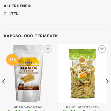
ALLERGÉNEK:
GLUTÉN
KAPCSOLÓDÓ TERMÉKEK
Kedvenceimhez
Kedvenceimhez
-35%
ÓRIÁSI GARÁZSVÁSÁR
DIA-WELLNESS TERMÉKEK