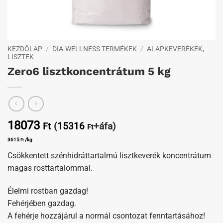
KEZDŐLAP
/
DIA-WELLNESS TERMÉKEK
/
ALAPKEVERÉKEK,
LISZTEK
Zero6 lisztkoncentrátum 5 kg
18073
(
15316
+áfa)
Ft
Ft
3615
/kg
Ft
Csökkentett szénhidráttartalmú lisztkeverék koncentrátum
magas rosttartalommal.
Élelmi rostban gazdag!
Fehérjében gazdag.
A fehérje hozzájárul a normál csontozat fenntartásához!