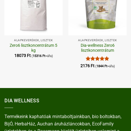
ALAPKEVERÉKEK, LISZTEK
ALAPKEVERÉKEK, LISZTEK
Zero6 lisztkoncentrátum 5
Dia-wellness Zero6
kg
lisztkoncentrátum
18073
Ft
(
15316
Ft
+áfa)
Értékelés:
5
2176
Ft
(
1844
Ft
+áfa)
/ 5
DIA WELLNESS
Termékeink kaphatóak mintaboltjainkban, bio boltokban,
BijÓ, HerbaHáz, Auchan áruházláncokban, EcoFamily