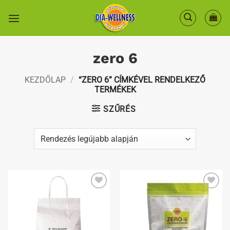
Skip
to
content
zero 6
KEZDŐLAP
/
“ZERO 6” CÍMKÉVEL RENDELKEZŐ
TERMÉKEK
SZŰRÉS
Kedvenceimhez
Kedvenceimhez