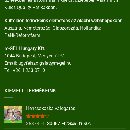
üzletekben és a Rossmann kijelölt üzleteiben valamint a
Kulcs Quality Patikákban.
Külföldön termékeink elérhetőek az alábbi webshopokban:
Ausztria, Németország, Olaszország, Hollandia:
PaNi-Reformfarm
m-GEL Hungary Kft.
1044 Budapest, Megyeri út 51.
Email:
ugyfelszolgalat@m-gel.hu
Tel:
+36 1 233 0710
KIEMELT TERMÉKEINK
Hencsokaska válogatás
Értékelés:
Original
Current
35373
Ft
30067
Ft
(
25481
Ft
+áfa)
4.00
/ 5
price
price