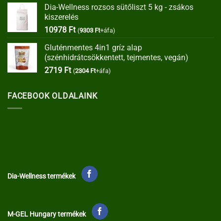
Dia-Wellness rozsos sütőliszt 5 kg - zsákos
was:
is:
kiszerelés
35373 Ft.
30067 Ft.
10978
Ft
(
9303
Ft
+áfa)
Gluténmentes 4in1 gríz alap
(szénhidrátcsökkentett, tejmentes, vegán)
2719
Ft
(
2304
Ft
+áfa)
FACEBOOK OLDALAINK
Dia-Wellness termékek
M-GEL Hungary termékek