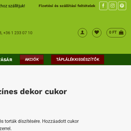
hoz szállítjuk!
Fizetési és szállítási feltételek
0
FT
8
,
+36 1 233 07 10
VÁSÁR
AKCIÓK
TÁPLÁLÉKKIEGÉSZÍTŐK
zínes dekor cukor
s torták díszítésére. Hozzáadott cukor
errel.