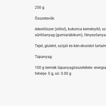
250 g
Összetevők:
édesítőszer (xilitol), kukorica keményítő, sz
sűrítőanyag (gumiarábikum), fényezőanya
Tejet, glutént, szóját és kén-dioxidot tar
Tápanyag:
100 g termék tápanyagösszetétele: energiatar
fehérje: 0 g, só: 0.00 g