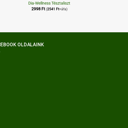
Dia-Wellness Tésztaliszt
2998
Ft
(
2541
Ft
+áfa)
CEBOOK OLDALAINK