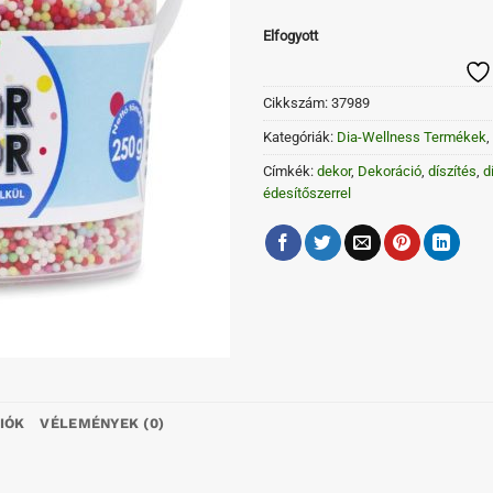
Elfogyott
Cikkszám:
37989
Kategóriák:
Dia-Wellness Termékek
,
Címkék:
dekor
,
Dekoráció
,
díszítés
,
d
édesítőszerrel
IÓK
VÉLEMÉNYEK (0)