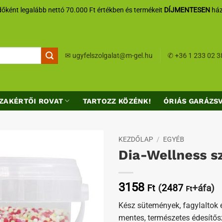
őként legalább nettó 70.000 Ft értékben és termékeit
DÍJMENTESEN
ház
✉
ugyfelszolgalat@m-gel.hu
✆
+36 1 233 02 3
ZAKÉRTŐI ROVAT
TARTOZZ KÖZÉNK!
ÓRIÁS GARÁZS
KEZDŐLAP
/
EGYÉB
Dia-Wellness s
Kedvenceimhez
3158
(
2487
+áfa)
Ft
Ft
Kész sütemények, fagylaltok é
mentes, természetes édesítősz