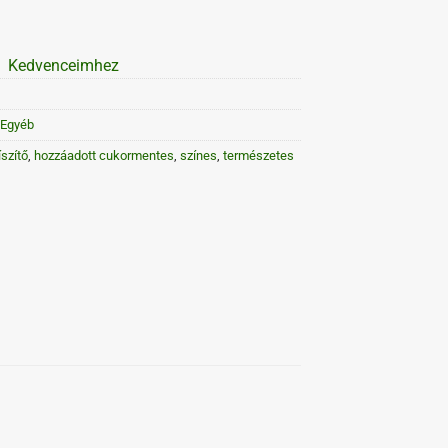
Kedvenceimhez
Egyéb
íszítő
,
hozzáadott cukormentes
,
színes
,
természetes