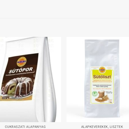
Kedvenceimhez
Kedvenceim
+
CUKRÁSZATI ALAPANYAG
ALAPKEVERÉKEK, LISZTEK