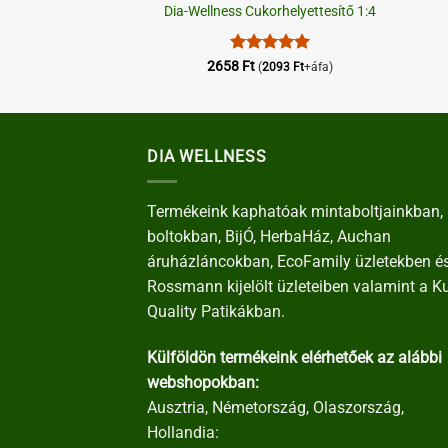
s Burgonyapüré
Dia-Wellness Cukorhelyettesítő 1:4
1810
Ft
+áfa)
Értékelés:
5
2658
Ft
(
2093
Ft
+áfa)
/ 5
DIA WELLNESS
Termékeink kaphatóak mintaboltjainkban, 
boltokban, BijÓ, HerbaHáz, Auchan
áruházláncokban, EcoFamily üzletekben é
Rossmann kijelölt üzleteiben valamint a K
Quality Patikákban.
Külföldön termékeink elérhetőek az alábbi
webshopokban:
Ausztria, Németország, Olaszország,
Hollandia: