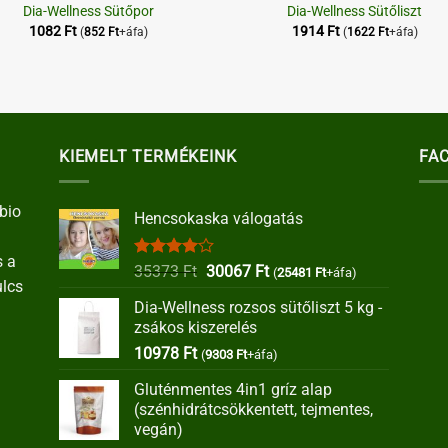
Dia-Wellness Sütőpor
Dia-Wellness Sütőliszt
1082
Ft
1914
Ft
(
852
Ft
+áfa)
(
1622
Ft
+áfa)
KIEMELT TERMÉKEINK
FA
bio
Hencsokaska válogatás
s a
Értékelés:
Original
Current
35373
Ft
30067
Ft
(
25481
Ft
+áfa)
ulcs
4.00
/ 5
price
price
Dia-Wellness rozsos sütőliszt 5 kg -
was:
is:
zsákos kiszerelés
35373 Ft.
30067 Ft.
10978
Ft
(
9303
Ft
+áfa)
Gluténmentes 4in1 gríz alap
(szénhidrátcsökkentett, tejmentes,
vegán)