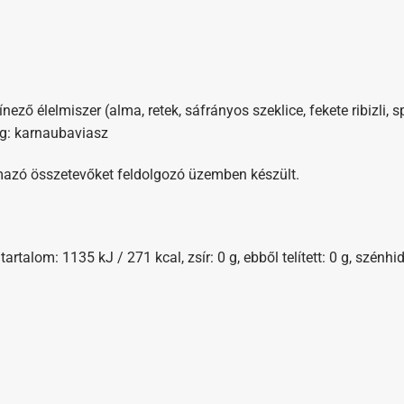
ínező élelmiszer (alma, retek, sáfrányos szeklice, fekete ribizli, 
g: karnaubaviasz
talmazó összetevőket feldolgozó üzemben készült.
talom: 1135 kJ / 271 kcal, zsír: 0 g, ebből telített: 0 g, szénhidr