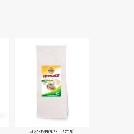
hez
Kedvenceimhez
+
ALAPKEVERÉKEK, LISZTEK