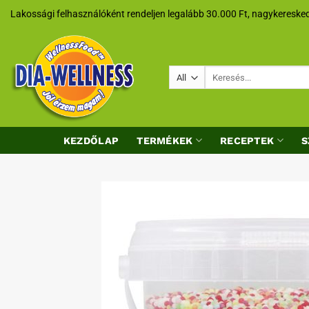
Skip
Lakossági felhasználóként rendeljen legalább 30.000 Ft, nagykeresked
to
content
Keresés
a
következőre:
KEZDŐLAP
TERMÉKEK
RECEPTEK
S