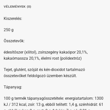
VÉLEMÉNYEK (0)
Kiszerelés:
250 g
Összetevők:
édesítőszer (xilitol), zsírszegény kakaópor 20,1%,
kakaómassza 20,1%, élelmi rost (polidextróz)
Tejet, glutént, szóját és kén-dioxidot tartalmazó
összetevőket feldolgozó üzemben készült.
Tápanyag:
100 g termék tápanyagösszetétele: energiatartalom: 1300
kJ / 312 kcal, zsír: 13 g, ebből telített: 1,4 g, szénhidrát: 61