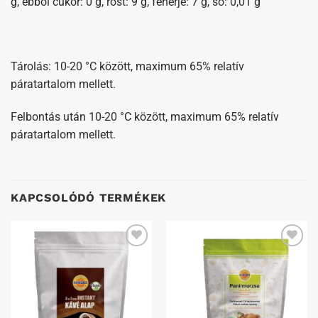
g, ebből cukor: 0 g, rost: 9 g, fehérje: 7 g, só: 0,01 g
Tárolás: 10-20 °C között, maximum 65% relatív
páratartalom mellett.
Felbontás után 10-20 °C között, maximum 65% relatív
páratartalom mellett.
KAPCSOLÓDÓ TERMÉKEK
Kedvenceimhez
Kedvenceimhez