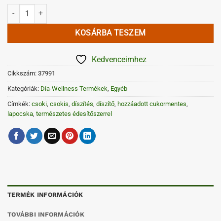
Dia-wellness csoki lapok mennyiség
KOSÁRBA TESZEM
Kedvenceimhez
Cikkszám:
37991
Kategóriák:
Dia-Wellness Termékek
,
Egyéb
Címkék:
csoki
,
csokis
,
díszítés
,
díszítő
,
hozzáadott cukormentes
,
lapocska
,
természetes édesítőszerrel
TERMÉK INFORMÁCIÓK
TOVÁBBI INFORMÁCIÓK