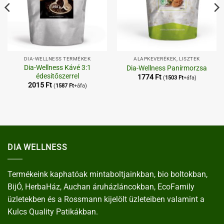
DIA-WELLNESS TERMÉKEK
ALAPKEVERÉKEK, LISZTEK
Dia-Wellness Kávé 3:1
Dia-Wellness Panírmorzsa
édesítőszerrel
1774
Ft
(
1503
Ft
+áfa)
2015
Ft
(
1587
Ft
+áfa)
DIA WELLNESS
Termékeink kaphatóak mintaboltjainkban, bio boltokban,
BijÓ, HerbaHáz, Auchan áruházláncokban, EcoFamily
üzletekben és a Rossmann kijelölt üzleteiben valamint a
Kulcs Quality Patikákban.