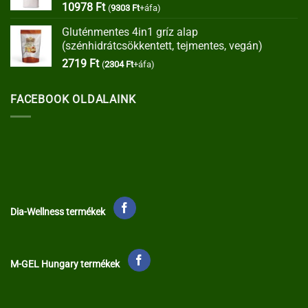
10978
Ft
(
9303
Ft
+áfa)
Gluténmentes 4in1 gríz alap
(szénhidrátcsökkentett, tejmentes, vegán)
2719
Ft
(
2304
Ft
+áfa)
FACEBOOK OLDALAINK
Dia-Wellness termékek
M-GEL Hungary termékek