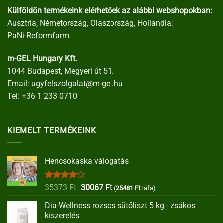
Külföldön termékeink elérhetőek az alábbi webshopokban:
Ausztria, Németország, Olaszország, Hollandia:
PaNi-Reformfarm
m-GEL Hungary Kft.
1044 Budapest, Megyeri út 51.
Email:
ugyfelszolgalat@m-gel.hu
Tel:
+36 1 233 0710
KIEMELT TERMÉKEINK
Hencsokaska válogatás
Értékelés:
Original
Current
35373
Ft
30067
Ft
(
25481
Ft
+áfa)
4.00
/ 5
price
price
Dia-Wellness rozsos sütőliszt 5 kg - zsákos
was:
is:
kiszerelés
35373 Ft.
30067 Ft.