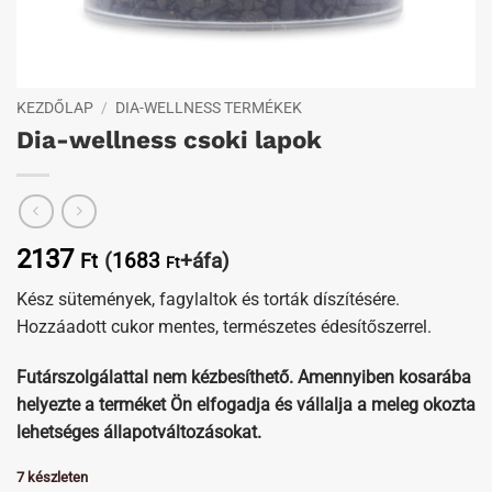
KEZDŐLAP
/
DIA-WELLNESS TERMÉKEK
Dia-wellness csoki lapok
2137
(
1683
+áfa)
Ft
Ft
Kész sütemények, fagylaltok és torták díszítésére.
Hozzáadott cukor mentes, természetes édesítőszerrel.
Futárszolgálattal nem kézbesíthető. Amennyiben kosarába
helyezte a terméket Ön elfogadja és vállalja a meleg okozta
lehetséges állapotváltozásokat.
7 készleten