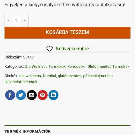
Figyeljen a kiegyensúlyozott és változatos táplálkozásra!
Dia-Wellness pisztáciás-fehércsokis forró italpor 30 g (gluténmentes)
KOSÁRBA TESZEM
Kedvenceimhez
Cikkszám:
35417
Kategóriák:
Dia-Wellness Termékek
,
Forrócsoki
,
Gluténmentes Termékek
Címkék:
dia-wellness
,
forróital
,
gluténmentes
,
pálmaolajmentes
,
pisztáciafehércsoki
TERMÉK INFORMÁCIÓK