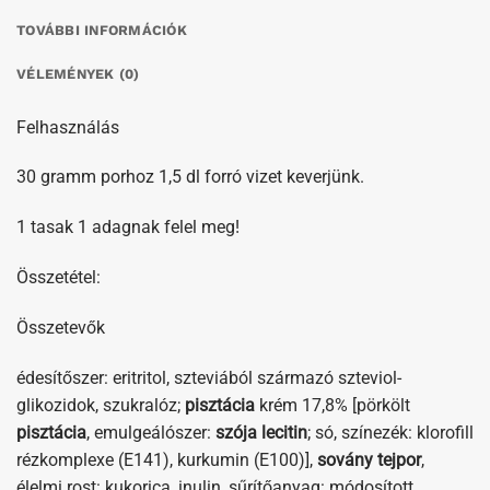
TOVÁBBI INFORMÁCIÓK
VÉLEMÉNYEK (0)
Felhasználás
30 gramm porhoz 1,5 dl forró vizet keverjünk.
1 tasak 1 adagnak felel meg!
Összetétel:
Összetevők
édesítőszer: eritritol, szteviából származó szteviol-
glikozidok, szukralóz;
pisztácia
krém 17,8% [pörkölt
pisztácia
, emulgeálószer:
szója
lecitin
; só, színezék: klorofill
rézkomplexe (E141), kurkumin (E100)],
sovány
tejpor
,
élelmi rost: kukorica, inulin, sűrítőanyag: módosított