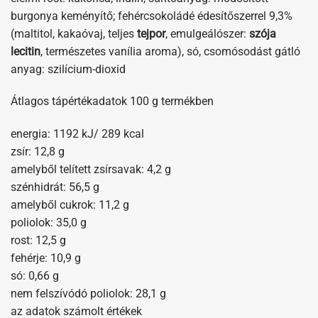
burgonya keményítő; fehércsokoládé édesítőszerrel 9,3%
(maltitol, kakaóvaj, teljes
tejpor
, emulgeálószer:
szója
lecitin
, természetes vanília aroma), só, csomósodást gátló
anyag: szilícium-dioxid
Átlagos tápértékadatok 100 g termékben
energia: 1192 kJ/ 289 kcal
zsír: 12,8 g
amelyből telített zsírsavak: 4,2 g
szénhidrát: 56,5 g
amelyből cukrok: 11,2 g
poliolok: 35,0 g
rost: 12,5 g
fehérje: 10,9 g
só: 0,66 g
nem felszívódó poliolok: 28,1 g
az adatok számolt értékek