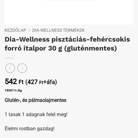
KEZDŐLAP
/
DIA-WELLNESS TERMÉKEK
Dia-Wellness pisztáciás-fehércsokis
forró italpor 30 g (gluténmentes)
542
(
427
+áfa)
Ft
Ft
18067
/kg
Ft
Glutén-, és pálmaolajmentes
1 tasak 1 adagnak felel meg!
Élelmi rostban gazdag!