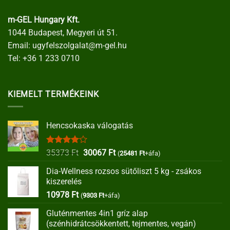
m-GEL Hungary Kft.
1044 Budapest, Megyeri út 51.
Email:
ugyfelszolgalat@m-gel.hu
Tel:
+36 1 233 0710
KIEMELT TERMÉKEINK
Hencsokaska válogatás
Értékelés:
Original
Current
35373
Ft
30067
Ft
(
25481
Ft
+áfa)
4.00
/ 5
price
price
Dia-Wellness rozsos sütőliszt 5 kg - zsákos
was:
is:
kiszerelés
35373 Ft.
30067 Ft.
10978
Ft
(
9303
Ft
+áfa)
Gluténmentes 4in1 gríz alap
(szénhidrátcsökkentett, tejmentes, vegán)