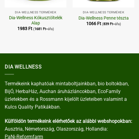
DIA-WELLNESS TERMÉKEK
DIA-WELLNESS TERMÉKEK
Dia-Wellness Kókusztöltelék
Dia-Wellness Penne tészta
Alap
1066
Ft
(
839
Ft
+áfa)
1983
Ft
(
1681
Ft
+áfa)
DIA WELLNESS
Termékeink kaphatóak mintaboltjainkban, bio boltokban,
BijÓ, HerbaHáz, Auchan áruházláncokban, EcoFamily
üzletekben és a Rossmann kijelölt üzleteiben valamint a
Kulcs Quality Patikákban.
Külföldön termékeink elérhetőek az alábbi webshopokban:
Ausztria, Németország, Olaszország, Hollandia:
PaNi-Reformfarm