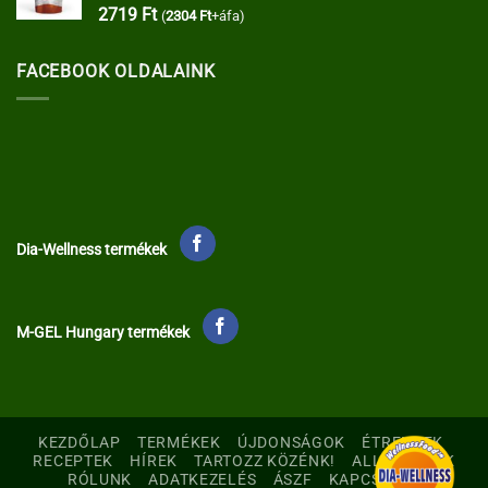
2719
Ft
(
2304
Ft
+áfa)
FACEBOOK OLDALAINK
Dia-Wellness termékek
M-GEL Hungary termékek
KEZDŐLAP
TERMÉKEK
ÚJDONSÁGOK
ÉTRENDEK
RECEPTEK
HÍREK
TARTOZZ KÖZÉNK!
ALLERGÉNEK
RÓLUNK
ADATKEZELÉS
ÁSZF
KAPCSOLAT