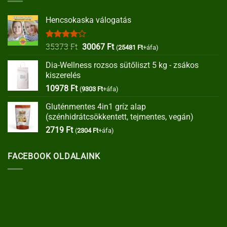
Hencsokaska válogatás
Értékelés:
Original
Current
35373
Ft
30067
Ft
(
25481
Ft
+áfa)
4.00
/ 5
price
price
Dia-Wellness rozsos sütőliszt 5 kg - zsákos
was:
is:
kiszerelés
35373 Ft.
30067 Ft.
10978
Ft
(
9303
Ft
+áfa)
Gluténmentes 4in1 gríz alap
(szénhidrátcsökkentett, tejmentes, vegán)
2719
Ft
(
2304
Ft
+áfa)
FACEBOOK OLDALAINK