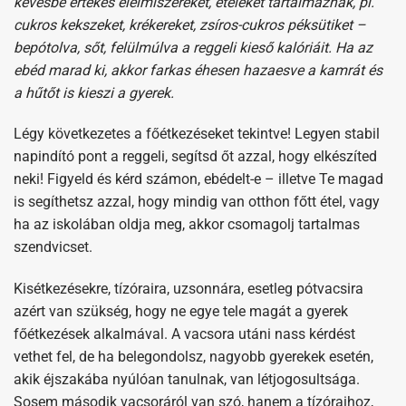
kevésbé értékes élelmiszereket, ételeket tartalmaznak, pl.
cukros kekszeket, krékereket, zsíros-cukros péksütiket –
bepótolva, sőt, felülmúlva a reggeli kieső kalóriáit. Ha az
ebéd marad ki, akkor farkas éhesen hazaesve a kamrát és
a hűtőt is kieszi a gyerek.
Légy következetes a főétkezéseket tekintve! Legyen stabil
napindító pont a reggeli, segítsd őt azzal, hogy elkészíted
neki! Figyeld és kérd számon, ebédelt-e – illetve Te magad
is segíthetsz azzal, hogy mindig van otthon főtt étel, vagy
ha az iskolában oldja meg, akkor csomagolj tartalmas
szendvicset.
Kisétkezésekre, tízóraira, uzsonnára, esetleg pótvacsira
azért van szükség, hogy ne egye tele magát a gyerek
főétkezések alkalmával. A vacsora utáni nass kérdést
vethet fel, de ha belegondolsz, nagyobb gyerekek esetén,
akik éjszakába nyúlóan tanulnak, van létjogosultsága.
Sosem második vacsoráról van szó, hanem a tízóraihoz,