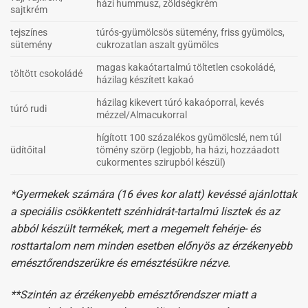
házi hummusz, zöldségkrém
sajtkrém
tejszínes
túrós-gyümölcsös sütemény, friss gyümölcs,
sütemény
cukrozatlan aszalt gyümölcs
magas kakaótartalmú töltetlen csokoládé,
töltött csokoládé
házilag készített kakaó
házilag kikevert túró kakaóporral, kevés
túró rudi
mézzel/Almacukorral
hígított 100 százalékos gyümölcslé, nem túl
üdítőital
tömény szörp (legjobb, ha házi, hozzáadott
cukormentes szirupból készül)
*Gyermekek számára (16 éves kor alatt) kevéssé ajánlottak
a speciális csökkentett szénhidrát-tartalmú lisztek és az
abból készült termékek, mert a megemelt fehérje- és
rosttartalom nem minden esetben előnyös az érzékenyebb
emésztőrendszerükre és emésztésükre nézve.
**Szintén az érzékenyebb emésztőrendszer miatt a