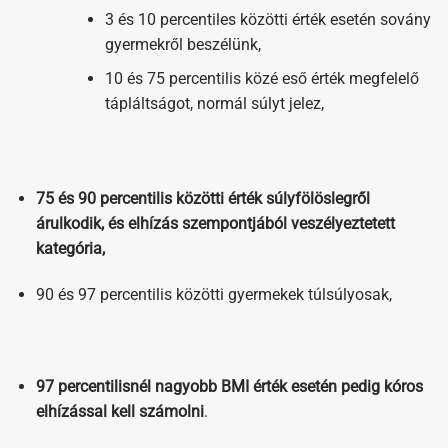
3 és 10 percentiles közötti érték esetén sovány
gyermekről beszélünk,
10 és 75 percentilis közé eső érték megfelelő
tápláltságot, normál súlyt jelez,
75 és 90 percentilis közötti érték súlyfölöslegről
árulkodik, és elhízás szempontjából veszélyeztetett
kategória,
90 és 97 percentilis közötti gyermekek túlsúlyosak,
97 percentilisnél nagyobb BMI érték esetén pedig kóros
elhízással kell számolni
.