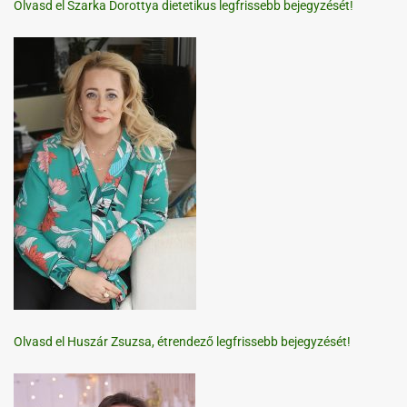
Olvasd el Szarka Dorottya dietetikus legfrissebb bejegyzését!
Olvasd el Huszár Zsuzsa, étrendező legfrissebb bejegyzését!