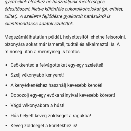
gyermekek ételéhez ne használjunk mesterséges
édesítőszert, illetve különféle cukoralkoholokat (pl. erititet,
xilitet). A szellemi fejlődésre gyakorolt hatásukról is
ellentmondásos adatok születtek.
Megszámlálhatatlan példát, helyettesítőt lehetne felsorolni,
bizonyára sokat már ismertél, tudtál és alkalmaztál is. A
minőség után a mennyiség is fontos.
Csökkentsd a felvágottakat egy-egy szelettel!
Szelj vékonyabb kenyeret!
A kenyérkenéshez használj kevesebb kencét!
Dobozolj egy-egy evőkanálnyival kevesebb köretet!
Vágd vékonyabbra a húst!
Hús helyett keverj zöldséget a ragukba!
Keverj zöldséget a köretekhez is!