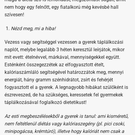
nem hogy egy felnőtt, egy fiatalkorú még kevésbé hall
szívesen!
Nézd meg, mi a hiba!
Vezess vagy segítséggel vezessen a gyerek táplálkozási
naplót, melybe legalább 3 héten keresztül leírjátok, mikor
mit evett: ételnévvel, márkával, mennyiségekkel együtt.
Esténként összegezzétek az elfogyasztott ételt,
kalóriaszámláló segítségével határozzátok meg, mennyi
energiát, hány gramm szénhidrátot, zsírt és fehérjét
fogyasztott el a gyerek. A legnagyobb hibákat szülőként is
észreveszed, de ha szükséges, keressetek fel gyermekek
táplálkozásával foglalkozó dietetikust!
Az esti megbeszélésekből a gyerek is tanul: ami kisméretű,
nem feltétlenül diétás vagy kalóriaszegény (pl. pici csoki,
minipogácsa, krémtúró), illetve hogy kalóriát nem csak a