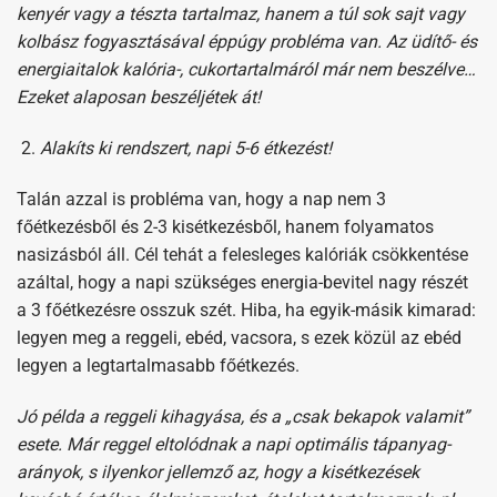
kenyér vagy a tészta tartalmaz, hanem a túl sok sajt vagy
kolbász fogyasztásával éppúgy probléma van. Az üdítő- és
energiaitalok kalória-, cukortartalmáról már nem beszélve…
Ezeket alaposan beszéljétek át!
Alakíts ki rendszert, napi 5-6 étkezést!
Talán azzal is probléma van, hogy a nap nem 3
főétkezésből és 2-3 kisétkezésből, hanem folyamatos
nasizásból áll. Cél tehát a felesleges kalóriák csökkentése
azáltal, hogy a napi szükséges energia-bevitel nagy részét
a 3 főétkezésre osszuk szét. Hiba, ha egyik-másik kimarad:
legyen meg a reggeli, ebéd, vacsora, s ezek közül az ebéd
legyen a legtartalmasabb főétkezés.
Jó példa a reggeli kihagyása, és a „csak bekapok valamit”
esete. Már reggel eltolódnak a napi optimális tápanyag-
arányok, s ilyenkor jellemző az, hogy a kisétkezések