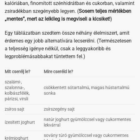
kalóriában, finomított szénhidrátban és cukorban, valamint
zsiradékban szegényebb legyen. (
Sosem teljes mértékben
„mentes”, mert az lelkileg is megviseli a kicsiket!
)
Egy táblázatban szedtem össze néhány élelmiszert, amit
érdemes egy jobb alternatívára lecserélni. (Természetesen
a teljesség igénye nélkül, csak a leggyakoribb és
legproblémásabbakat tüntettem fel.)
Mit cserélj le?
Mire cseréld le?
szalámi-,
szalonna-,
csökkentett sótartalmú, magas hústartalmú
kolbászfélék,
sonka
párizsi, virsli
zsíros sajt
zsírszegény sajt
natúr joghurt gyümölccsel vagy cukormentes
ízesített joghurt
lekvárral
sovány túró gyümölccsel vagy cukormentes
krémjoghurt