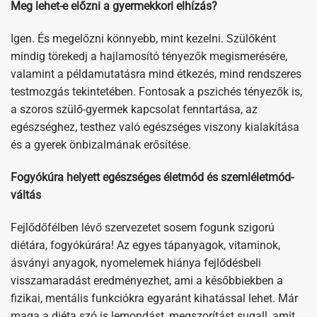
Meg lehet-e előzni a gyermekkori elhízás?
Igen. És megelőzni könnyebb, mint kezelni. Szülőként
mindig törekedj a hajlamosító tényezők megismerésére,
valamint a példamutatásra mind étkezés, mind rendszeres
testmozgás tekintetében. Fontosak a pszichés tényezők is,
a szoros szülő-gyermek kapcsolat fenntartása, az
egészséghez, testhez való egészséges viszony kialakítása
és a gyerek önbizalmának erősítése.
Fogyókúra helyett egészséges életmód és szemléletmód-
váltás
Fejlődőfélben lévő szervezetet sosem fogunk szigorú
diétára, fogyókúrára! Az egyes tápanyagok, vitaminok,
ásványi anyagok, nyomelemek hiánya fejlődésbeli
visszamaradást eredményezhet, ami a későbbiekben a
fizikai, mentális funkciókra egyaránt kihatással lehet. Már
maga a diéta szó is lemondást, megszorítást sugall, amit