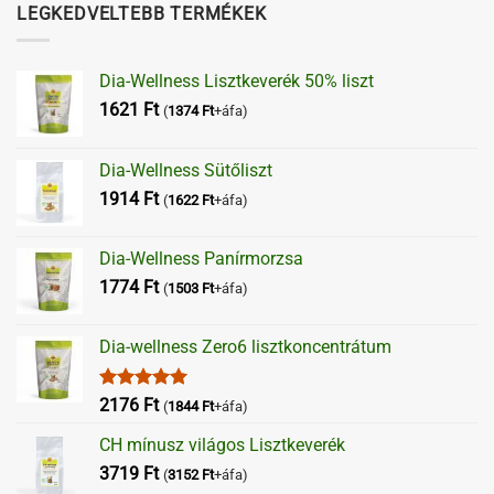
LEGKEDVELTEBB TERMÉKEK
Dia-Wellness Lisztkeverék 50% liszt
1621
Ft
(
1374
Ft
+áfa)
Dia-Wellness Sütőliszt
1914
Ft
(
1622
Ft
+áfa)
Dia-Wellness Panírmorzsa
1774
Ft
(
1503
Ft
+áfa)
Dia-wellness Zero6 lisztkoncentrátum
Értékelés:
2176
Ft
(
1844
Ft
+áfa)
5.00
/ 5
CH mínusz világos Lisztkeverék
3719
Ft
(
3152
Ft
+áfa)