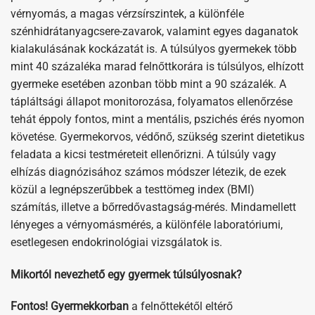
vérnyomás, a magas vérzsírszintek, a különféle
szénhidrátanyagcsere-zavarok, valamint egyes daganatok
kialakulásának kockázatát is. A túlsúlyos gyermekek több
mint 40 százaléka marad felnőttkorára is túlsúlyos, elhízott
gyermeke esetében azonban több mint a 90 százalék. A
tápláltsági állapot monitorozása, folyamatos ellenőrzése
tehát éppoly fontos, mint a mentális, pszichés érés nyomon
követése. Gyermekorvos, védőnő, szükség szerint dietetikus
feladata a kicsi testméreteit ellenőrizni. A túlsúly vagy
elhízás diagnózisához számos módszer létezik, de ezek
közül a legnépszerűbbek a testtömeg index (BMI)
számítás, illetve a bőrredővastagság-mérés. Mindamellett
lényeges a vérnyomásmérés, a különféle laboratóriumi,
esetlegesen endokrinológiai vizsgálatok is.
Mikortól nevezhető egy gyermek túlsúlyosnak?
Fontos!
Gyermekkorban
a felnőttekétől eltérő