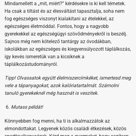
Mindamellett a „mit, miért?” kérdésekre is ki kell térnetek.
Ha csak a tiltást és az élesváltást tapasztalja, soha nem
fog egészséges viszonyt kialakítani az ételekkel, az
egészséges életmóddal. Fontos, hogy a nagyobb
gyerekekkel az egészségügyi szövődményekről is beszélj.
Sajnos még nem kötelező tantárgy az óvodákban,
iskolákban az egészséges és kiegyensúlyozott táplálkozás,
így kevés ismeretük van a kicsiknek a
táplálkozástudományról.
Tipp! Olvassatok együtt élelmiszercímkéket, ismertesd meg
vele a tápanyagokat, azok kalóriatartalmát. Számolni
tanuló gyerekeknél még hasznát is veszitek.
Mutass példát!
Könnyebben fog menni, ha ti is alkalmazzátok az
elmondottakat. Legyenek közös családi étkezések, közös