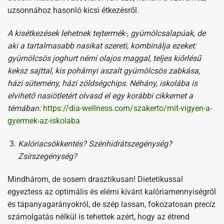
uzsonnához hasonló kicsi étkezésről.
A kisétkezések lehetnek tejtermék-, gyümölcsalapúak, de
aki a tartalmasabb nasikat szereti, kombinálja ezeket:
gyümölcsös joghurt némi olajos maggal, teljes kiőrlésű
keksz sajttal, kis pohárnyi aszalt gyümölcsös zabkása,
házi sütemény, házi zöldségchips. Néhány, iskolába is
elvihető nasiötletért olvasd el egy korábbi cikkemet a
témában:
https://dia-wellness.com/szakerto/mit-vigyen-a-
gyermek-az-iskolaba
Kalóriacsökkentés? Szénhidrátszegénység?
Zsírszegénység?
Mindhárom, de sosem drasztikusan! Dietetikussal
egyeztess az optimális és elérni kívánt kalóriamennyiségről
és tápanyagarányokról, de szép lassan, fokozatosan precíz
számolgatás nélkül is tehettek azért, hogy az étrend