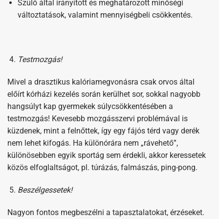
Szülő által irányított és meghatározott minőségi
változtatások, valamint mennyiségbeli csökkentés.
Testmozgás!
Mivel a drasztikus kalóriamegvonásra csak orvos által
előírt kórházi kezelés során kerülhet sor, sokkal nagyobb
hangsúlyt kap gyermekek súlycsökkentésében a
testmozgás! Kevesebb mozgásszervi problémával is
küzdenek, mint a felnőttek, így egy fájós térd vagy derék
nem lehet kifogás. Ha különórára nem „rávehető”,
különösebben egyik sportág sem érdekli, akkor keressetek
közös elfoglaltságot, pl. túrázás, falmászás, ping-pong.
Beszélgessetek!
Nagyon fontos megbeszélni a tapasztalatokat, érzéseket.