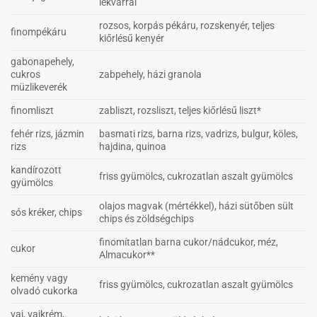
lekvárral
rozsos, korpás pékáru, rozskenyér, teljes
finompékáru
kiőrlésű kenyér
gabonapehely,
cukros
zabpehely, házi granola
müzlikeverék
finomliszt
zabliszt, rozsliszt, teljes kiőrlésű liszt*
fehér rizs, jázmin
basmati rizs, barna rizs, vadrizs, bulgur, köles,
rizs
hajdina, quinoa
kandírozott
friss gyümölcs, cukrozatlan aszalt gyümölcs
gyümölcs
olajos magvak (mértékkel), házi sütőben sült
sós kréker, chips
chips és zöldségchips
finomítatlan barna cukor/nádcukor, méz,
cukor
Almacukor**
kemény vagy
friss gyümölcs, cukrozatlan aszalt gyümölcs
olvadó cukorka
vaj, vajkrém,