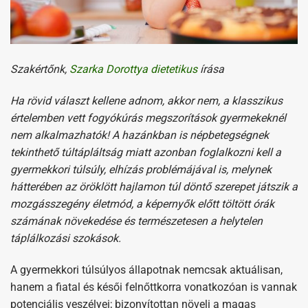
Szakértőnk,
Szarka Dorottya dietetikus
írása
Ha rövid választ kellene adnom, akkor nem, a klasszikus
értelemben vett fogyókúrás megszorítások gyermekeknél
nem alkalmazhatók! A hazánkban is népbetegségnek
tekinthető túltápláltság miatt azonban foglalkozni kell a
gyermekkori túlsúly, elhízás problémájával is, melynek
hátterében az öröklött hajlamon túl döntő szerepet játszik a
mozgásszegény életmód, a képernyők előtt töltött órák
számának növekedése és természetesen a helytelen
táplálkozási szokások.
A gyermekkori túlsúlyos állapotnak nemcsak aktuálisan,
hanem a fiatal és késői felnőttkorra vonatkozóan is vannak
potenciális veszélyei; bizonyítottan növeli a magas