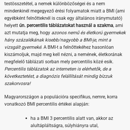
testösszetétel, a nemek különbözőségei és a nem
mindenkinél megegyező érési folyamatok miatt a BMI (ami
egyébként felnőtteknél is csak egy általános iránymutató)
helyett
ún. percentilis táblázatokat használ a szakma
, ami
azt mutatja meg, hogy
azonos nemű és életkorú gyermekek
hány százalékának kisebb/nagyobb a BMI-je, mint a
vizsgált gyermeké
. A BMI-t a felnőttekéhez hasonlóan
kiszámoljuk, majd meg kell nézni, a nemének, életkorának
megfelelő táblázati sorban mely percentilis közé esik
.
Percentilis táblázatok az interneten is elérhetők, de a
következtetést, a diagnózis felállítását mindig bízzuk
szakorvosra!
Magyarországon a populációra specifikus, nemre, korra
vonatkozó BMI percentilis értékei alapján:
ha a BMI 3 percentilis alatt van, akkor az
alultápláltságra, súlyhiányra utal,