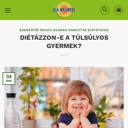
Skip
to
content
SZAKÉRTŐI ROVAT
,
SZARKA DOROTTYA DIETETIKUS
DIÉTÁZZON-E A TÚLSÚLYOS
GYERMEK?
04
nov