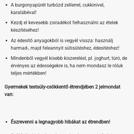
A burgonyapürét turbózd zellerrel, cukkinivel,
karalábéval!
Kezdj el kevesebb zsiradékot felhasználni az ételek
készítéséhez!
Az édesítő anyagokból is vegyél vissza: használj
harmad-, majd feleannyit sütisütéshez, édesítéshez!
Mindenből vegyél kisebb kiszerelést, pl. joghurt, túró, de
érvényes az édességekre is, ha nem mondasz le róluk
teljes mértékben!
Gyermekek testsúly-csökkentő étrendjében 2 jelmondat
van:
Észrevenni a legnagyobb hibákat az étrendben!