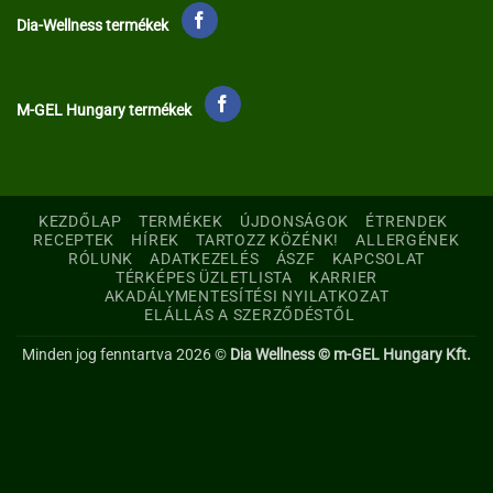
Dia-Wellness termékek
M-GEL Hungary termékek
KEZDŐLAP
TERMÉKEK
ÚJDONSÁGOK
ÉTRENDEK
RECEPTEK
HÍREK
TARTOZZ KÖZÉNK!
ALLERGÉNEK
RÓLUNK
ADATKEZELÉS
ÁSZF
KAPCSOLAT
TÉRKÉPES ÜZLETLISTA
KARRIER
AKADÁLYMENTESÍTÉSI NYILATKOZAT
ELÁLLÁS A SZERZŐDÉSTŐL
Minden jog fenntartva 2026 ©
Dia Wellness © m-GEL Hungary Kft.