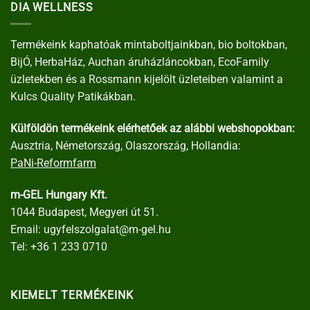
DIA WELLNESS
Termékeink kaphatóak mintaboltjainkban, bio boltokban,
BijÓ, HerbaHáz, Auchan áruházláncokban, EcoFamily
üzletekben és a Rossmann kijelölt üzleteiben valamint a
Kulcs Quality Patikákban.
Külföldön termékeink elérhetőek az alábbi webshopokban:
Ausztria, Németország, Olaszország, Hollandia:
PaNi-Reformfarm
m-GEL Hungary Kft.
1044 Budapest, Megyeri út 51.
Email:
ugyfelszolgalat@m-gel.hu
Tel:
+36 1 233 0710
KIEMELT TERMÉKEINK