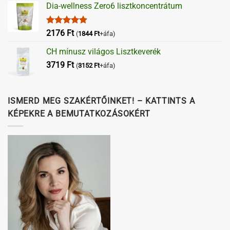
Dia-wellness Zero6 lisztkoncentrátum
Értékelés:
2176
Ft
(
1844
Ft
+áfa)
5.00
/ 5
CH mínusz világos Lisztkeverék
3719
Ft
(
3152
Ft
+áfa)
ISMERD MEG SZAKÉRTŐINKET! – KATTINTS A
KÉPEKRE A BEMUTATKOZÁSOKÉRT