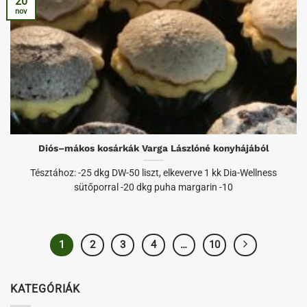
20
nov
Diós–mákos kosárkák Varga Lászlóné konyhájából
Tésztához: -25 dkg DW-50 liszt, elkeverve 1 kk Dia-Wellness
sütőporral -20 dkg puha margarin -10
1
2
3
4
…
10
KATEGÓRIÁK