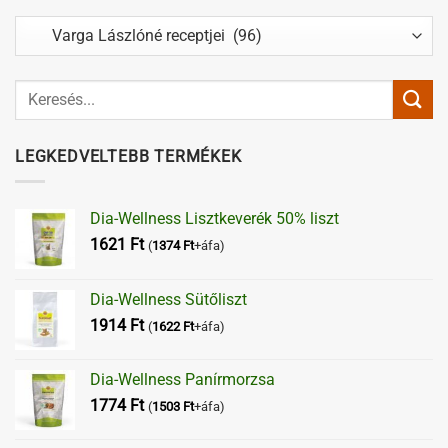
Kategóriák
LEGKEDVELTEBB TERMÉKEK
Dia-Wellness Lisztkeverék 50% liszt
1621
Ft
(
1374
Ft
+áfa)
Dia-Wellness Sütőliszt
1914
Ft
(
1622
Ft
+áfa)
Dia-Wellness Panírmorzsa
1774
Ft
(
1503
Ft
+áfa)