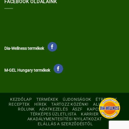
FACEBOOK OLDALAINK
Dia-Wellness termékek
M-GEL Hungary termékek
KEZDŐLAP
TERMÉKEK
ÚJDONSÁGOK
ÉTRENDEK
RECEPTEK
HÍREK
TARTOZZ KÖZÉNK!
ALLERGÉNEK
RÓLUNK
ADATKEZELÉS
ÁSZF
KAPCSOLAT
TÉRKÉPES ÜZLETLISTA
KARRIER
AKADÁLYMENTESÍTÉSI NYILATKOZAT
ELÁLLÁS A SZERZŐDÉSTŐL