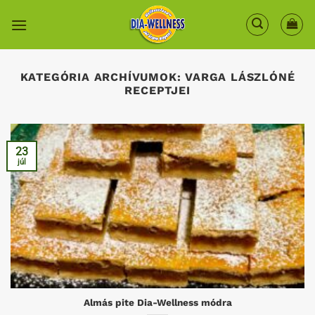
Skip
to
content
KATEGÓRIA ARCHÍVUMOK:
VARGA LÁSZLÓNÉ
RECEPTJEI
23
júl
Almás pite Dia-Wellness módra