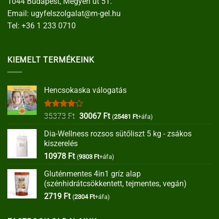
1044 Budapest, Megyeri út 51.
Email:
ugyfelszolgalat@m-gel.hu
Tel:
+36 1 233 0710
KIEMELT TERMÉKEINK
Hencsokaska válogatás
Értékelés:
Original
Current
35373
Ft
30067
Ft
(
25481
Ft
+áfa)
4.00
/ 5
price
price
Dia-Wellness rozsos sütőliszt 5 kg - zsákos
was:
is:
kiszerelés
35373 Ft.
30067 Ft.
10978
Ft
(
9303
Ft
+áfa)
Gluténmentes 4in1 gríz alap
(szénhidrátcsökkentett, tejmentes, vegán)
2719
Ft
(
2304
Ft
+áfa)