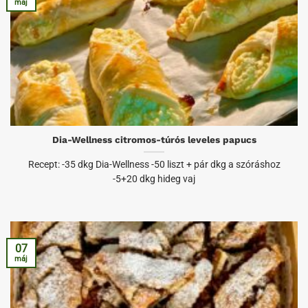
máj
Dia-Wellness citromos-túrós leveles papucs
Recept: -35 dkg Dia-Wellness -50 liszt + pár dkg a szóráshoz
-5+20 dkg hideg vaj
07
máj