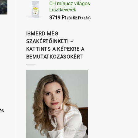
CH mínusz világos
Lisztkeverék
3719
Ft
(
3152
Ft
+áfa)
ISMERD MEG
SZAKÉRTŐINKET! –
KATTINTS A KÉPEKRE A
BEMUTATKOZÁSOKÉRT
és