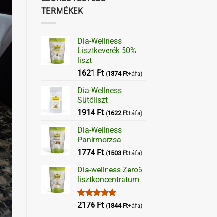
TERMÉKEK
Dia-Wellness
Lisztkeverék 50%
liszt
1621
Ft
(
1374
Ft
+áfa)
Dia-Wellness
Sütőliszt
1914
Ft
(
1622
Ft
+áfa)
Dia-Wellness
Panírmorzsa
1774
Ft
(
1503
Ft
+áfa)
Dia-wellness Zero6
lisztkoncentrátum
Értékelés:
2176
Ft
(
1844
Ft
+áfa)
5.00
/ 5