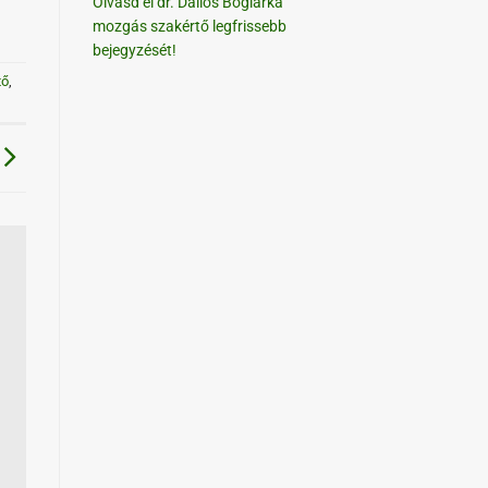
Olvasd el dr. Dallos Boglárka
mozgás szakértő legfrissebb
bejegyzését!
tő
,