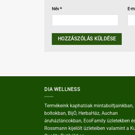
Név
*
E-m
DIA WELLNESS
Termékeink kaphatóak mintaboltjainkban, 
boltokban, BijÓ, HerbaHáz, Auchan
áruházláncokban, EcoFamily üzletekben é
Rossmann kijelölt üzleteiben valamint a K