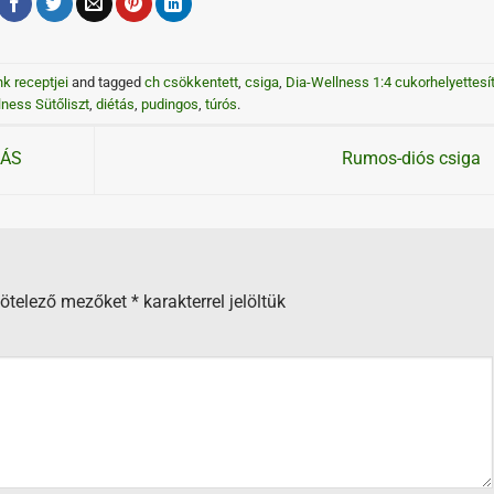
nk receptjei
and tagged
ch csökkentett
,
csiga
,
Dia-Wellness 1:4 cukorhelyettesí
ness Sütőliszt
,
diétás
,
pudingos
,
túrós
.
LÁS
Rumos-diós csiga
kötelező mezőket
*
karakterrel jelöltük