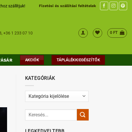
hoz szállítjuk!
Fizetési és szállítási feltételek
0
FT
8
,
+36 1 233 07 10
VÁSÁR
AKCIÓK
TÁPLÁLÉKKIEGÉSZÍTŐK
KATEGÓRIÁK
Kategóriák
LEGKEDVELTEBB