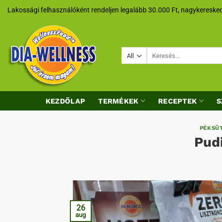
Skip
Lakossági felhasználóként rendeljen legalább 30.000 Ft, nagykeresked
to
content
Keresés
a
következőre:
KEZDŐLAP
TERMÉKEK
RECEPTEK
S
PÉKSÜ
Pud
26
aug