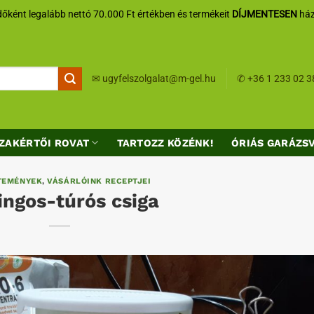
őként legalább nettó 70.000 Ft értékben és termékeit
DÍJMENTESEN
ház
✉
ugyfelszolgalat@m-gel.hu
✆
+36 1 233 02 3
ZAKÉRTŐI ROVAT
TARTOZZ KÖZÉNK!
ÓRIÁS GARÁZS
TEMÉNYEK
,
VÁSÁRLÓINK RECEPTJEI
ingos-túrós csiga