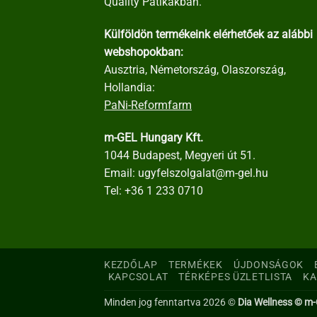
Quality Patikákban.
Külföldön termékeink elérhetőek az alábbi
webshopokban:
Ausztria, Németország, Olaszország,
Hollandia:
PaNi-Reformfarm
m-GEL Hungary Kft.
1044 Budapest, Megyeri út 51.
Email:
ugyfelszolgalat@m-gel.hu
Tel:
+36 1 233 0710
KEZDŐLAP
TERMÉKEK
ÚJDONSÁGOK
KAPCSOLAT
TÉRKÉPES ÜZLETLISTA
KA
Minden jog fenntartva 2026 ©
Dia Wellness © m