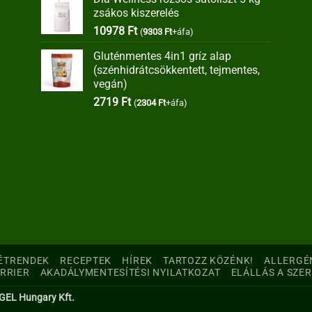
was:
is:
zsákos kiszerelés
35373 Ft.
30067 Ft.
10978
Ft
(
9303
Ft
+áfa)
Gluténmentes 4in1 gríz alap
(szénhidrátcsökkentett, tejmentes,
vegán)
2719
Ft
(
2304
Ft
+áfa)
ÉTRENDEK
RECEPTEK
HÍREK
TARTOZZ KÖZÉNK!
ALLERGÉ
RRIER
AKADÁLYMENTESÍTÉSI NYILATKOZAT
ELÁLLÁS A SZE
-GEL Hungary Kft.