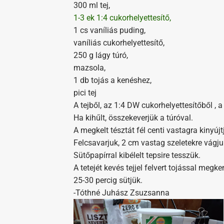
300 ml tej,
1-3 ek 1:4 cukorhelyettesítő,
1 cs vaníliás puding,
vaníliás cukorhelyettesítő,
250 g lágy túró,
mazsola,
1 db tojás a kenéshez,
pici tej
A tejből, az 1:4 DW cukorhelyettesítőből , 
Ha kihűlt, összekeverjük a túróval.
A megkelt tésztát fél centi vastagra kinyújt
Felcsavarjuk, 2 cm vastag szeletekre vágju
Sütőpapírral kibélelt tepsire tesszük.
A tetejét kevés tejjel felvert tojással meg
25-30 percig sütjük.
-Tóthné Juhász Zsuzsanna