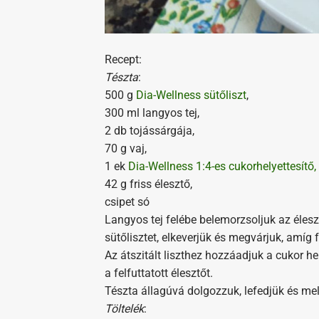
Recept:
Tészta
:
500 g
Dia-Wellness sütőliszt
,
300 ml langyos tej,
2 db tojássárgája,
70 g vaj,
1 ek
Dia-Wellness 1:4-es cukorhelyettesítő,
42 g friss élesztő,
csipet só
Langyos tej felébe belemorzsoljuk az élesz
sütőlisztet, elkeverjük és megvárjuk, amíg f
Az átszitált liszthez hozzáadjuk a cukor hel
a felfuttatott élesztőt.
Tészta állagúvá dolgozzuk, lefedjük és mel
Töltelék
: