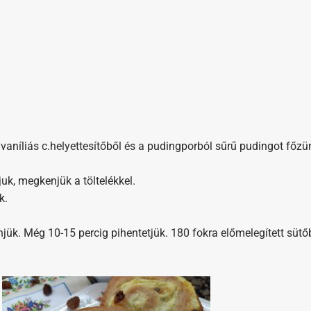
a vaníliás c.helyettesítőből és a pudingporból sűrű pudingot főzü
juk, megkenjük a töltelékkel.
k.
kenjük. Még 10-15 percig pihentetjük. 180 fokra előmelegített süt