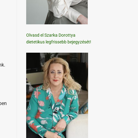
Olvasd el Szarka Dorottya
dietetikus legfrissebb bejegyzését!
nk.
őben