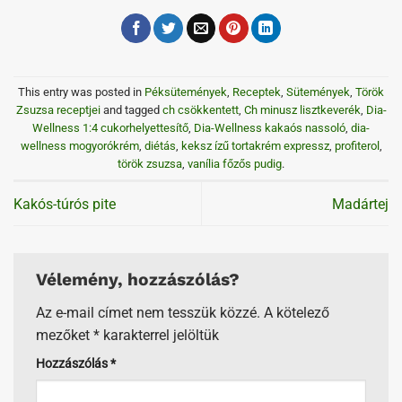
This entry was posted in
Péksütemények
,
Receptek
,
Sütemények
,
Török
Zsuzsa receptjei
and tagged
ch csökkentett
,
Ch minusz lisztkeverék
,
Dia-
Wellness 1:4 cukorhelyettesítő
,
Dia-Wellness kakaós nassoló
,
dia-
wellness mogyorókrém
,
diétás
,
keksz ízű tortakrém expressz
,
profiterol
,
török zsuzsa
,
vanília főzős pudig
.
Kakós-túrós pite
Madártej
Vélemény, hozzászólás?
Az e-mail címet nem tesszük közzé.
A kötelező
mezőket
*
karakterrel jelöltük
Hozzászólás
*