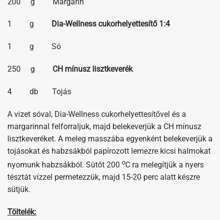
200 g Margarin
1 g
Dia-Wellness cukorhelyettesítő 1:4
1 g Só
250 g
CH mínusz lisztkeverék
4 db Tojás
A vizet sóval, Dia-Wellness cukorhelyettesítővel és a
margarinnal felforraljuk, majd belekeverjük a CH mínusz
lisztkeveréket. A meleg masszába egyenként belekeverjük a
tojásokat és habzsákból papírozott lemezre kicsi halmokat
o
nyomunk habzsákból. Sütőt 200
C ra melegítjük a nyers
tésztát vízzel permetezzük, majd 15-20 perc alatt készre
sütjük.
Töltelék: