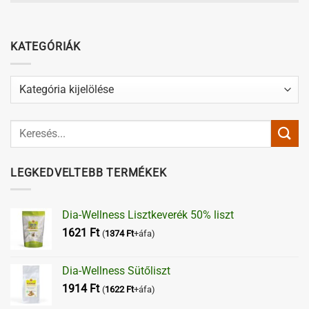
KATEGÓRIÁK
Kategóriák
LEGKEDVELTEBB TERMÉKEK
Dia-Wellness Lisztkeverék 50% liszt
1621
Ft
(
1374
Ft
+áfa)
Dia-Wellness Sütőliszt
1914
Ft
(
1622
Ft
+áfa)