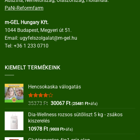
Ausztria, Németország, Olaszország, Hollandia:
PaNi-Reformfarm
m-GEL Hungary Kft.
1044 Budapest, Megyeri út 51.
Email:
ugyfelszolgalat@m-gel.hu
Tel:
+36 1 233 0710
KIEMELT TERMÉKEINK
Hencsokaska válogatás
Értékelés:
Original
Current
35373
Ft
30067
Ft
(
25481
Ft
+áfa)
4.00
/ 5
price
price
Dia-Wellness rozsos sütőliszt 5 kg - zsákos
was:
is:
kiszerelés
35373 Ft.
30067 Ft.
10978
Ft
(
9303
Ft
+áfa)