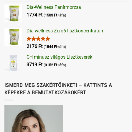
Dia-Wellness Panírmorzsa
1774
Ft
(
1503
Ft
+áfa)
Dia-wellness Zero6 lisztkoncentrátum
Értékelés:
2176
Ft
(
1844
Ft
+áfa)
5.00
/ 5
CH mínusz világos Lisztkeverék
3719
Ft
(
3152
Ft
+áfa)
ISMERD MEG SZAKÉRTŐINKET! – KATTINTS A
KÉPEKRE A BEMUTATKOZÁSOKÉRT