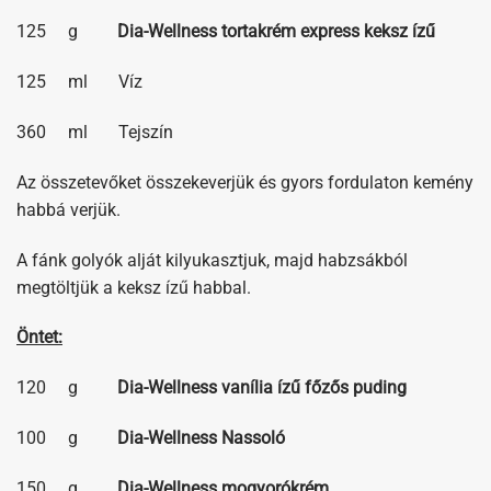
125 g
Dia-Wellness tortakrém express keksz ízű
125 ml Víz
360 ml Tejszín
Az összetevőket összekeverjük és gyors fordulaton kemény
habbá verjük.
A fánk golyók alját kilyukasztjuk, majd habzsákból
megtöltjük a keksz ízű habbal.
Öntet:
120 g
Dia-Wellness vanília ízű főzős puding
100 g
Dia-Wellness Nassoló
150 g
Dia-Wellness mogyorókrém