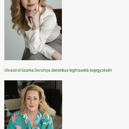
Olvasd el Szarka Dorottya dietetikus legfrissebb bejegyzését!