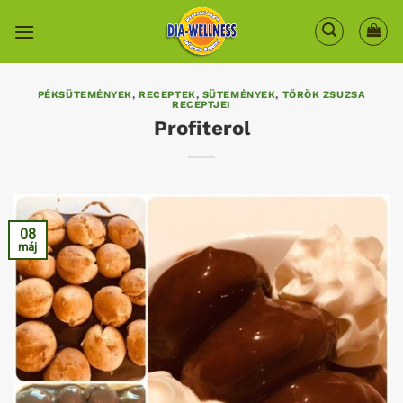
Skip
to
content
PÉKSÜTEMÉNYEK
,
RECEPTEK
,
SÜTEMÉNYEK
,
TÖRÖK ZSUZSA
RECEPTJEI
Profiterol
08
máj