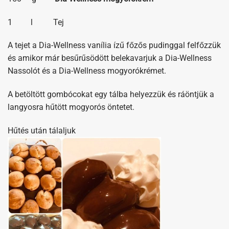
1 l Tej
A tejet a Dia-Wellness vanília ízű főzős pudinggal felfőzzük
és amikor már besűrűsödött belekavarjuk a Dia-Wellness
Nassolót és a Dia-Wellness mogyorókrémet.
A betöltött gombócokat egy tálba helyezzük és ráöntjük a
langyosra hűtött mogyorós öntetet.
Hűtés után tálaljuk