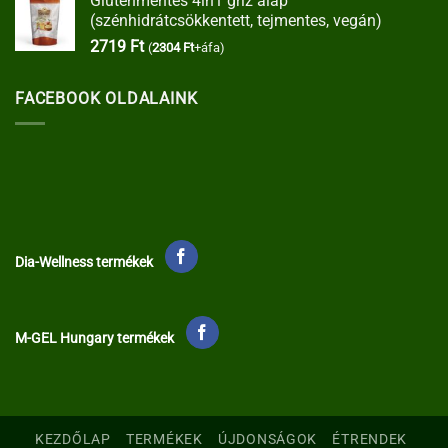
Gluténmentes 4in1 gríz alap
(szénhidrátcsökkentett, tejmentes, vegán)
2719
Ft
(
2304
Ft
+áfa)
FACEBOOK OLDALAINK
Dia-Wellness termékek
M-GEL Hungary termékek
KEZDŐLAP
TERMÉKEK
ÚJDONSÁGOK
ÉTRENDEK