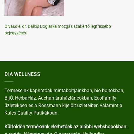
Olvasd el dr. Dallos Boglárka mozgás szakértő legfrissebb
bejegyzését!
DIA WELLNESS
Termékeink kaphatóak mintaboltjainkban, bio boltokban,
BijÓ, HerbaHáz, Auchan áruházláncokban, EcoFamily
üzletekben és a Rossmann kijelölt üzleteiben valamint a
Kulcs Quality Patikákban.
Külföldön termékeink elérhetőek az alábbi webshopokban: