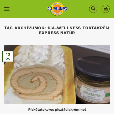
Skip
to
content
TAG ARCHÍVUMOK:
DIA-WELLNESS TORTAKRÉM
EXPRESS NATÚR
13
dec
Piskótatekercs pisztáciakrémmel