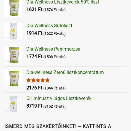
Dia-Wellness Lisztkeverék 50% liszt
1621
Ft
(
1374
Ft
+áfa)
Dia-Wellness Sütőliszt
1914
Ft
(
1622
Ft
+áfa)
Dia-Wellness Panírmorzsa
1774
Ft
(
1503
Ft
+áfa)
Dia-wellness Zero6 lisztkoncentrátum
Értékelés:
2176
Ft
(
1844
Ft
+áfa)
5.00
/ 5
CH mínusz világos Lisztkeverék
3719
Ft
(
3152
Ft
+áfa)
ISMERD MEG SZAKÉRTŐINKET! – KATTINTS A