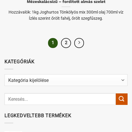
Mézeskalácsízű – fordított almás szelet
Hozzávalók: 1kg Joghurtos Tönkölyös mix 300ml olaj 700ml víz
Ízlés szerint őrölt fahéj, őrölt szegfűszeg.
1
2
KATEGÓRIÁK
Kategóriák
LEGKEDVELTEBB TERMÉKEK