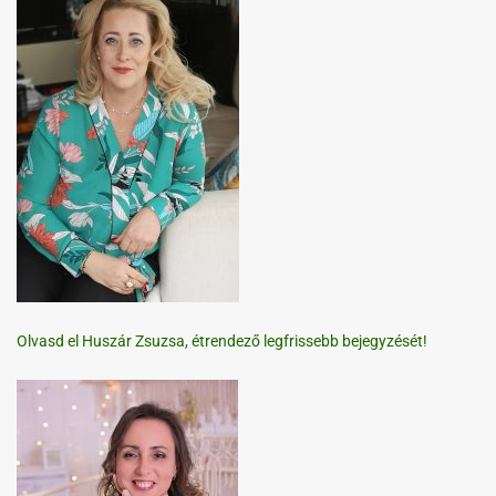
Olvasd el Huszár Zsuzsa, étrendező legfrissebb bejegyzését!