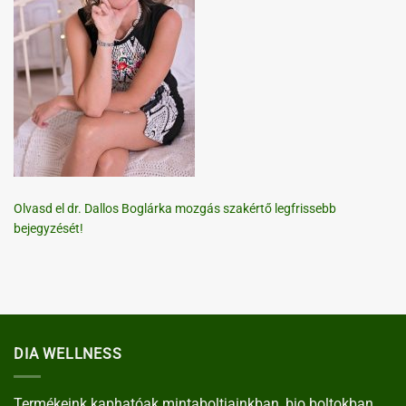
Olvasd el dr. Dallos Boglárka mozgás szakértő legfrissebb
bejegyzését!
DIA WELLNESS
Termékeink kaphatóak mintaboltjainkban, bio boltokban,