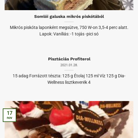
Somlói galuska mikrós piskótából
Mikrós piskóta laponként megsütve, 750 W-on 3,5-4 perc alatt.
Lapok: Vaníliás: -1 tojás -pici só
Pisztáciás Profiterol
2021.01.28.
15 adag Forrázott tészta: 125 g Étolaj 125 ml Víz 125 g Dia-
Wellness lisztkeverék 4
17
nov