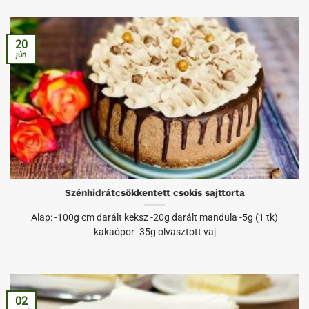
20
jún
Szénhidrátcsökkentett csokis sajttorta
Alap: -100g cm darált keksz -20g darált mandula -5g (1 tk)
kakaópor -35g olvasztott vaj
02