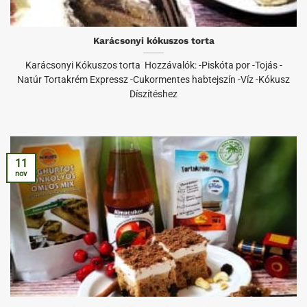
Karácsonyi kókuszos torta
Karácsonyi Kókuszos torta Hozzávalók: -Piskóta por -Tojás -
Natúr Tortakrém Expressz -Cukormentes habtejszín -Víz -Kókusz
Díszítéshez
11
nov