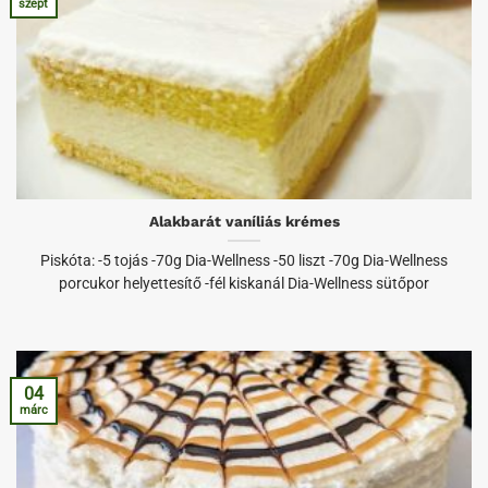
szept
Alakbarát vaníliás krémes
Piskóta: -5 tojás -70g Dia-Wellness -50 liszt -70g Dia-Wellness
porcukor helyettesítő -fél kiskanál Dia-Wellness sütőpor
04
márc