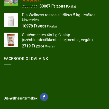
Értékelés:
Original
Current
35373
Ft
30067
Ft
(
25481
Ft
+áfa)
4.00
/ 5
price
price
Dia-Wellness rozsos sütőliszt 5 kg - zsákos
was:
is:
kiszerelés
35373 Ft.
30067 Ft.
10978
Ft
(
9303
Ft
+áfa)
Gluténmentes 4in1 gríz alap
(szénhidrátcsökkentett, tejmentes, vegán)
2719
Ft
(
2304
Ft
+áfa)
FACEBOOK OLDALAINK
Dia-Wellness termékek