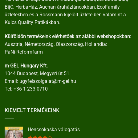
BijÓ, HerbaHáz, Auchan áruházláncokban, EcoFamily
üzletekben és a Rossmann kijelölt üzleteiben valamint a
Kulcs Quality Patikákban.
Külföldön termékeink elérhetőek az alábbi webshopokban:
Ausztria, Németország, Olaszország, Hollandia:
PaNi-Reformfarm
m-GEL Hungary Kft.
1044 Budapest, Megyeri út 51.
Email:
ugyfelszolgalat@m-gel.hu
Tel:
+36 1 233 0710
KIEMELT TERMÉKEINK
Hencsokaska válogatás