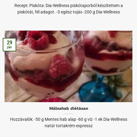
Recept: Piskóta: Dia-Wellness piskótaporból készítettem a
piskótát, fél adagot. -3 egész tojás -200 g Dia-Wellness
29
jún
Málnahab diétásan
Hozzávalók: -50 g Mentes hab alap -60 g víz -1 ek Dia-Wellness
natúr tortakrém expressz