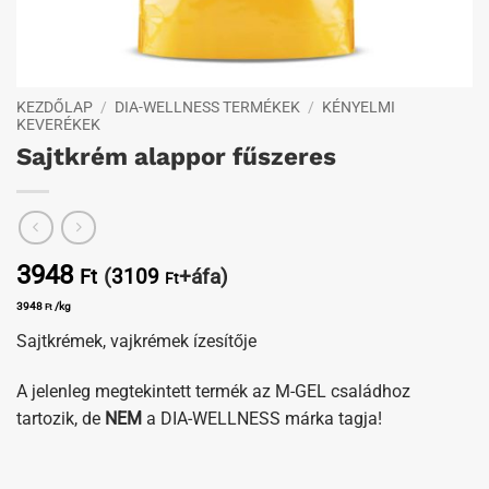
KEZDŐLAP
/
DIA-WELLNESS TERMÉKEK
/
KÉNYELMI
KEVERÉKEK
Sajtkrém alappor fűszeres
3948
(
3109
+áfa)
Ft
Ft
3948
/kg
Ft
Sajtkrémek, vajkrémek ízesítője
A jelenleg megtekintett termék az M-GEL családhoz
tartozik, de
NEM
a DIA-WELLNESS márka tagja!