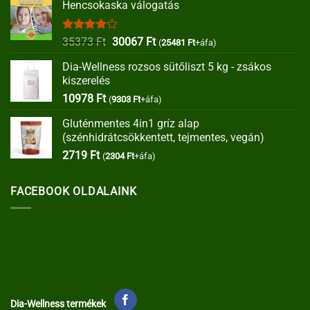
Hencsokaska válogatás
Értékelés:
Original
Current
35373
Ft
30067
Ft
(
25481
Ft
+áfa)
4.00
/ 5
price
price
Dia-Wellness rozsos sütőliszt 5 kg - zsákos
was:
is:
kiszerelés
35373 Ft.
30067 Ft.
10978
Ft
(
9303
Ft
+áfa)
Gluténmentes 4in1 gríz alap
(szénhidrátcsökkentett, tejmentes, vegán)
2719
Ft
(
2304
Ft
+áfa)
FACEBOOK OLDALAINK
Dia-Wellness termékek