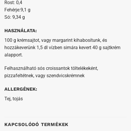
Rost: 0,4
Fehérje:9,1 g
Só: 9,34 g
HASZNÁLATA:
100 g krémsajtot, vagy margarint kihabosítunk, és
hozzákeverünk 1,5 dl vízben simára kevert 40 g sajtkrém
alapport.
Felhasználható sós croissantok töltelékeként,
pizzafeltétnek, vagy szendvicskrémnek
ALLERGÉNEK:
Tej, tojás
KAPCSOLÓDÓ TERMÉKEK