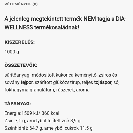
VÉLEMÉNYEK (0)
A jelenleg megtekintett termék NEM tagja a DIA-
WELLNESS termékcsaládnak!
KISZERELÉS:
1000 g
ÖSSZETEVŐK:
sűrítőanyag: módosított kukorica keményítő, zsíros és
sovány
tejpor
, szárított glükózszirup, teljes
tojáspor
, só,
fokhagyma granulátum, fűszerek, aroma
TÁPANYAG
:
Energia:1509 kJ/ 360 kcal
Zsír: 7,1 g, amelyből telített zsír 3,9 g
Szénhidrát: 64,7 g, amelyből cukrok 11,5 g