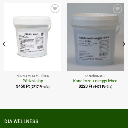
Kedvenceimhez
Kedvenceimhez
KÉNYELMI KEVERÉKEK
KANDÍROZOTT
Párizsi alap
Kandírozott meggy lében
3450
Ft
8223
Ft
(
2717
Ft
+áfa)
(
6475
Ft
+áfa)
DIA WELLNESS