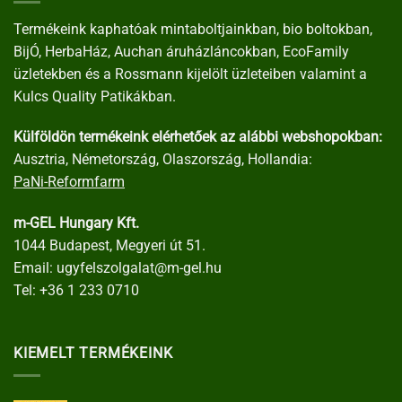
Termékeink kaphatóak mintaboltjainkban, bio boltokban,
BijÓ, HerbaHáz, Auchan áruházláncokban, EcoFamily
üzletekben és a Rossmann kijelölt üzleteiben valamint a
Kulcs Quality Patikákban.
Külföldön termékeink elérhetőek az alábbi webshopokban:
Ausztria, Németország, Olaszország, Hollandia:
PaNi-Reformfarm
m-GEL Hungary Kft.
1044 Budapest, Megyeri út 51.
Email:
ugyfelszolgalat@m-gel.hu
Tel:
+36 1 233 0710
KIEMELT TERMÉKEINK