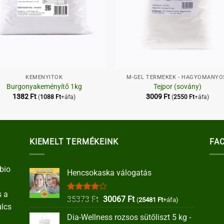
+
KEMÉNYÍTŐK
M-GEL TERMÉKEK - HAGYOMÁNYO
Burgonyakeményítő 1kg
Tejpor (sovány)
1382
Ft
3009
Ft
(
1088
Ft
+áfa)
(
2550
Ft
+áfa)
KIEMELT TERMÉKEINK
FA
bio
Hencsokaska válogatás
s a
Értékelés:
Original
Current
35373
Ft
30067
Ft
(
25481
Ft
+áfa)
ulcs
4.00
/ 5
price
price
Dia-Wellness rozsos sütőliszt 5 kg -
was:
is: