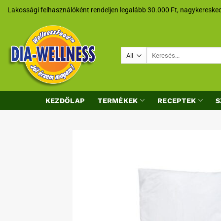
Skip
Lakossági felhasználóként rendeljen legalább 30.000 Ft, nagykeresked
to
content
Keresés
a
következőre:
KEZDŐLAP
TERMÉKEK
RECEPTEK
S