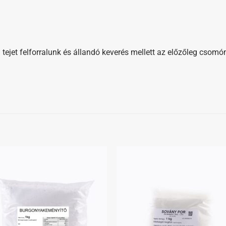
dl tejet felforralunk és állandó keverés mellett az előzőleg csom
Kedvenceimhez
Kedvenceim