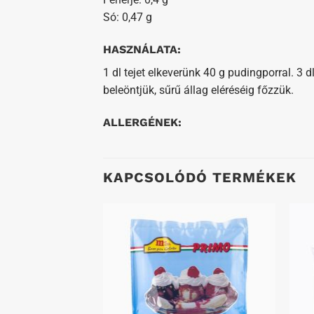
Só: 0,47 g
HASZNÁLATA:
1 dl tejet elkeverünk 40 g pudingporral. 3 
beleöntjük, sűrű állag eléréséig főzzük.
ALLERGÉNEK:
KAPCSOLÓDÓ TERMÉKEK
Kedvenceimhez
Kedvenceimhez