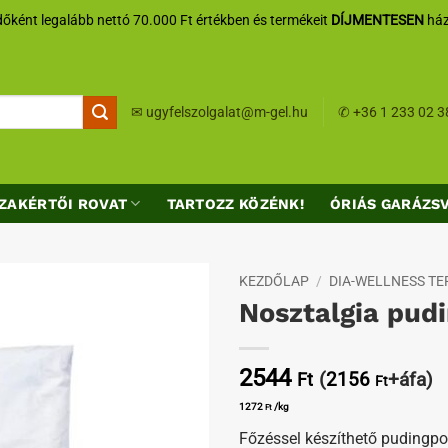
őként legalább nettó 70.000 Ft értékben és termékeit
DÍJMENTESEN
ház
✉
ugyfelszolgalat@m-gel.hu
✆
+36 1 233 02 3
ZAKÉRTŐI ROVAT
TARTOZZ KÖZÉNK!
ÓRIÁS GARÁZS
KEZDŐLAP
/
DIA-WELLNESS T
Nosztalgia pud
Kedvenceimhez
2544
(
2156
+áfa)
Ft
Ft
1272
/kg
Ft
Főzéssel készíthető pudingpo