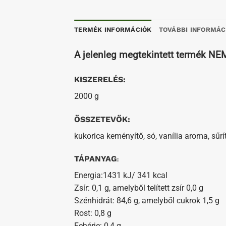
TERMÉK INFORMÁCIÓK
TOVÁBBI INFORMÁC
A jelenleg megtekintett termék N
KISZERELÉS:
2000 g
ÖSSZETEVŐK:
kukorica keményítő, só, vanília aroma, sűrít
TÁPANYAG
:
Energia:1431 kJ/ 341 kcal
Zsír: 0,1 g, amelyből telített zsír 0,0 g
Szénhidrát: 84,6 g, amelyből cukrok 1,5 g
Rost: 0,8 g
Fehérje: 0,4 g