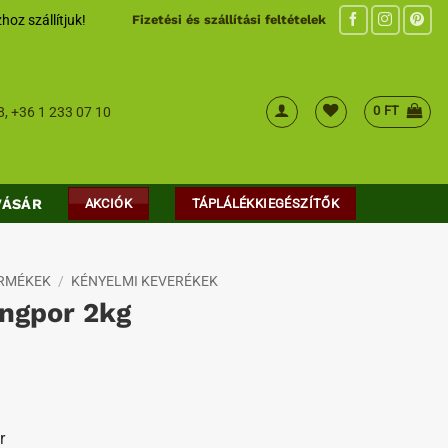
hoz szállítjuk!
Fizetési és szállítási feltételek
0
FT
8
,
+36 1 233 07 10
VÁSÁR
AKCIÓK
TÁPLÁLÉKKIEGÉSZÍTŐK
ERMÉKEK
/
KÉNYELMI KEVERÉKEK
ingpor 2kg
r