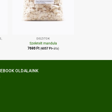
+
S,
DÍSZÍTŐK
Szeletelt mandula
7693
Ft
(
6057
Ft
+áfa)
CEBOOK OLDALAINK