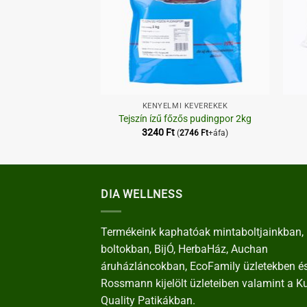
+
+
K - HAGYOMÁNYOS,
KÉNYELMI KEVERÉKEK
 főzős pudingpor
Tejszín ízű főzős pudingpor 2kg
3240
Ft
4054
Ft
+áfa)
(
2746
Ft
+áfa)
DIA WELLNESS
Termékeink kaphatóak mintaboltjainkban, 
boltokban, BijÓ, HerbaHáz, Auchan
áruházláncokban, EcoFamily üzletekben é
Rossmann kijelölt üzleteiben valamint a K
Quality Patikákban.