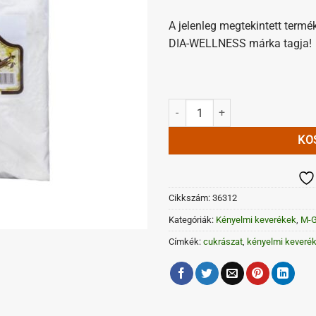
A jelenleg megtekintett termé
DIA-WELLNESS márka tagja!
Nosztalgia pudingpor 2kg mennyi
KO
Cikkszám:
36312
Kategóriák:
Kényelmi keverékek
,
M-G
Címkék:
cukrászat
,
kényelmi keveré