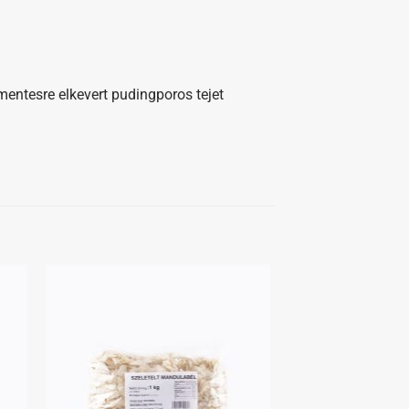
ómentesre elkevert pudingporos tejet
hez
Kedvenceimhez