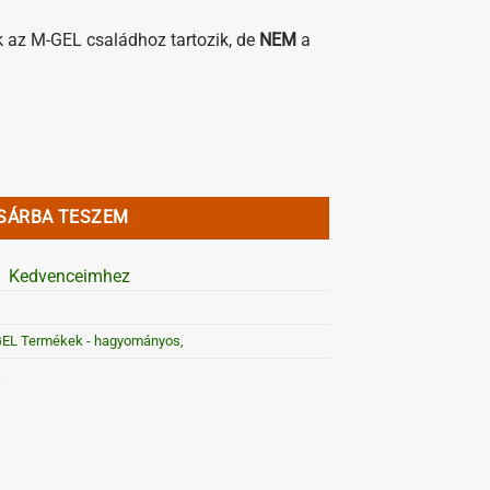
k az M-GEL családhoz tartozik, de
NEM
a
ség
SÁRBA TESZEM
Kedvenceimhez
EL Termékek - hagyományos,
k