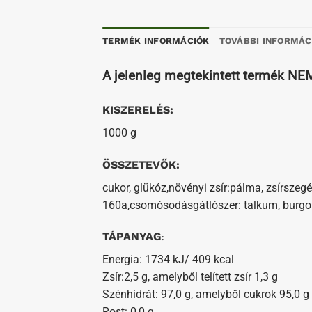
TERMÉK INFORMÁCIÓK
TOVÁBBI INFORMÁC
A jelenleg megtekintett termék N
KISZERELÉS:
1000 g
ÖSSZETEVŐK:
cukor, glükóz,növényi zsír:pálma, zsírszegé
160a,csomósodásgátlószer: talkum, burgon
TÁPANYAG
:
Energia: 1734 kJ/ 409 kcal
Zsír:2,5 g, amelyből telített zsír 1,3 g
Szénhidrát: 97,0 g, amelyből cukrok 95,0 g
Rost: 0,0 g