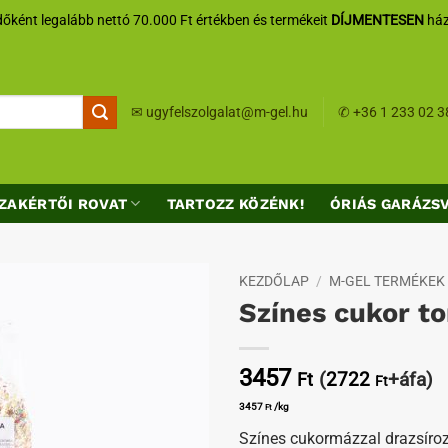
őként legalább nettó 70.000 Ft értékben és termékeit
DÍJMENTESEN
ház
✉
ugyfelszolgalat@m-gel.hu
✆
+36 1 233 02 3
ZAKÉRTŐI ROVAT
TARTOZZ KÖZÉNK!
ÓRIÁS GARÁZS
KEZDŐLAP
/
M-GEL TERMÉKEK
Színes cukor t
Kedvenceimhez
3457
(
2722
+áfa)
Ft
Ft
3457
/kg
Ft
Színes cukormázzal drazsíroz