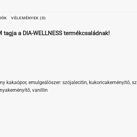
IÓK
VÉLEMÉNYEK (0)
EM tagja a DIA-WELLNESS termékcsaládnak!
ny kakaópor, emulgeálószer: szójalecitin, kukoricakeményítő, szí
yakeményítő, vanillin