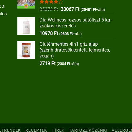
s a
Értékelés:
Original
Current
35373
Ft
30067
Ft
(
25481
Ft
+áfa)
ulcs
4.00
/ 5
price
price
Dia-Wellness rozsos sütőliszt 5 kg -
was:
is:
zsákos kiszerelés
35373 Ft.
30067 Ft.
10978
Ft
(
9303
Ft
+áfa)
Gluténmentes 4in1 gríz alap
(szénhidrátcsökkentett, tejmentes,
vegán)
2719
Ft
(
2304
Ft
+áfa)
ÉTRENDEK
RECEPTEK
HÍREK
TARTOZZ KÖZÉNK!
ALLERGÉ