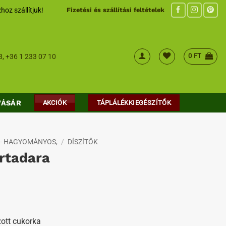
hoz szállítjuk!
Fizetési és szállítási feltételek
0
FT
8
,
+36 1 233 07 10
VÁSÁR
AKCIÓK
TÁPLÁLÉKKIEGÉSZÍTŐK
 - HAGYOMÁNYOS,
/
DÍSZÍTŐK
ortadara
ott cukorka