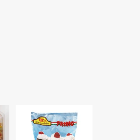
hez
Kedvenceimhez