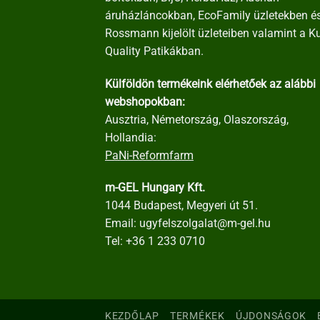
áruházláncokban, EcoFamily üzletekben é
Rossmann kijelölt üzleteiben valamint a K
Quality Patikákban.
Külföldön termékeink elérhetőek az alábbi
webshopokban:
Ausztria, Németország, Olaszország,
Hollandia:
PaNi-Reformfarm
m-GEL Hungary Kft.
1044 Budapest, Megyeri út 51.
Email:
ugyfelszolgalat@m-gel.hu
Tel:
+36 1 233 0710
KEZDŐLAP
TERMÉKEK
ÚJDONSÁGOK