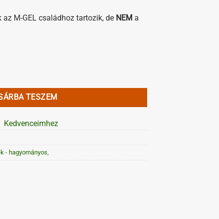
k az M-GEL családhoz tartozik, de
NEM
a
g
SÁRBA TESZEM
Kedvenceimhez
k - hagyományos,