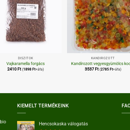
+
DÍSZÍTŐK
KANDÍROZOTT
Vajkaramella forgács
Kandírozott vegyesgyümölcs ko
2410
Ft
3537
Ft
(
1898
Ft
+áfa)
(
2785
Ft
+áfa)
KIEMELT TERMÉKEINK
FA
bio
Hencsokaska válogatás