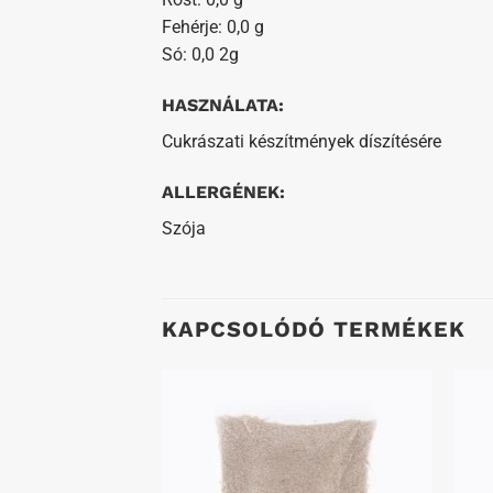
Fehérje: 0,0 g
Só: 0,0 2g
HASZNÁLATA:
Cukrászati készítmények díszítésére
ALLERGÉNEK:
Szója
KAPCSOLÓDÓ TERMÉKEK
Kedvenceimhez
Kedvenceimhez