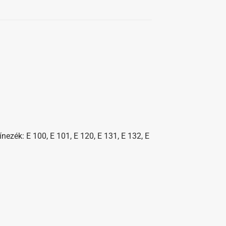
nezék: E 100, E 101, E 120, E 131, E 132, E