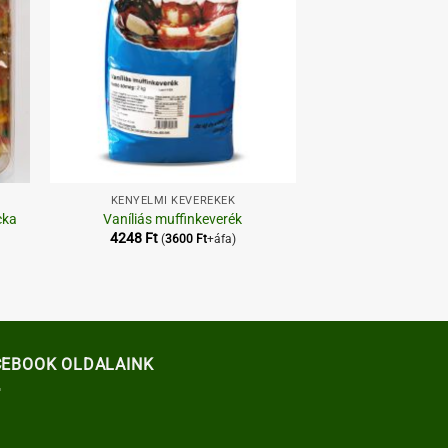
+
KÉNYELMI KEVERÉKEK
cka
Vaníliás muffinkeverék
4248
Ft
(
3600
Ft
+áfa)
CEBOOK OLDALAINK