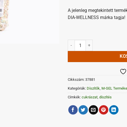
A jelenleg megtekintett termé
DIA-WELLNESS márka tagja!
Színes cukor tortadara mennyisé
KO
Cikkszám:
37881
Kategóriák:
Díszítők
,
M-GEL Terméke
Címkék:
cukrászat
,
díszítés