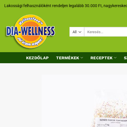
Skip
Lakossági felhasználóként rendeljen legalább 30.000 Ft, nagykeresked
to
content
Keresés
a
következőre:
KEZDŐLAP
TERMÉKEK
RECEPTEK
S