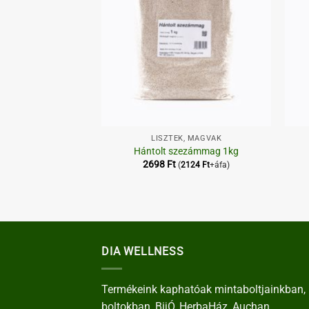
+
+
ZÍTŐK
LISZTEK, MAGVAK
 gabonagolyó
Hántolt szezámmag 1kg
2698
Ft
6218
Ft
+áfa)
(
2124
Ft
+áfa)
DIA WELLNESS
Termékeink kaphatóak mintaboltjainkban, 
boltokban, BijÓ, HerbaHáz, Auchan