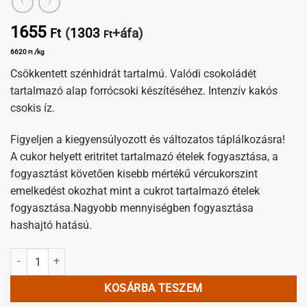
1655
(
1303
+áfa)
Ft
Ft
6620
/kg
Ft
Csökkentett szénhidrát tartalmú. Valódi csokoládét
tartalmazó alap forrócsoki készítéséhez. Intenzív kakós
csokis íz.
Figyeljen a kiegyensúlyozott és változatos táplálkozásra!
A cukor helyett eritritet tartalmazó ételek fogyasztása, a
fogyasztást követően kisebb mértékű vércukorszint
emelkedést okozhat mint a cukrot tartalmazó ételek
fogyasztása.Nagyobb mennyiségben fogyasztása
hashajtó hatású.
DW forrócsoki alap csökkentett maltit tartalommal mennyiség
KOSÁRBA TESZEM