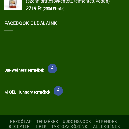
(szénhidrátcsökkentett, tejmentes, vegán)
2719
Ft
(
2304
Ft
+áfa)
FACEBOOK OLDALAINK
Dia-Wellness termékek
M-GEL Hungary termékek
KEZDŐLAP
TERMÉKEK
ÚJDONSÁGOK
ÉTRENDEK
RECEPTEK
HÍREK
TARTOZZ KÖZÉNK!
ALLERGÉNEK