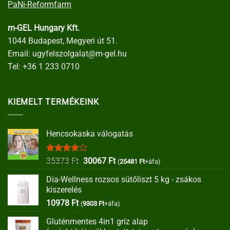
PaNi-Reformfarm
m-GEL Hungary Kft.
1044 Budapest, Megyeri út 51.
Email:
ugyfelszolgalat@m-gel.hu
Tel:
+36 1 233 0710
KIEMELT TERMÉKEINK
Hencsokaska válogatás
Értékelés:
Original
Current
35373
Ft
30067
Ft
(
25481
Ft
+áfa)
4.00
/ 5
price
price
Dia-Wellness rozsos sütőliszt 5 kg - zsákos
was:
is:
kiszerelés
35373 Ft.
30067 Ft.
10978
Ft
(
9303
Ft
+áfa)
Gluténmentes 4in1 gríz alap