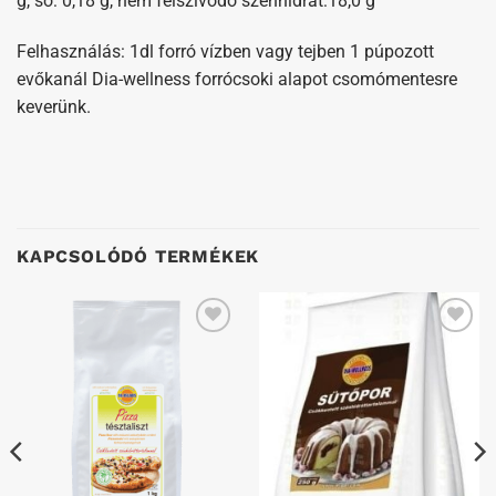
g, só: 0,18 g, nem felszívódó szénhidrát:18,0 g
Felhasználás: 1dl forró vízben vagy tejben 1 púpozott
evőkanál Dia-wellness forrócsoki alapot csomómentesre
keverünk.
KAPCSOLÓDÓ TERMÉKEK
Kedvenceimhez
Kedvenceimhez