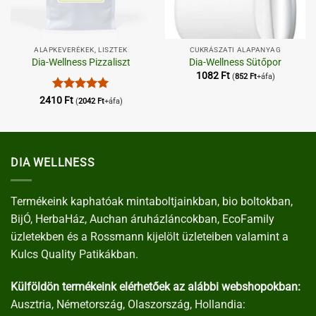
ALAPKEVERÉKEK, LISZTEK
CUKRÁSZATI ALAPANYAG
Dia-Wellness Pizzaliszt
Dia-Wellness Sütőpor
1082
Ft
(
852
Ft
+áfa)
Értékelés:
5
2410
Ft
(
2042
Ft
+áfa)
/ 5
DIA WELLNESS
Termékeink kaphatóak mintaboltjainkban, bio boltokban,
BijÓ, HerbaHáz, Auchan áruházláncokban, EcoFamily
üzletekben és a Rossmann kijelölt üzleteiben valamint a
Kulcs Quality Patikákban.
Külföldön termékeink elérhetőek az alábbi webshopokban:
Ausztria, Németország, Olaszország, Hollandia: