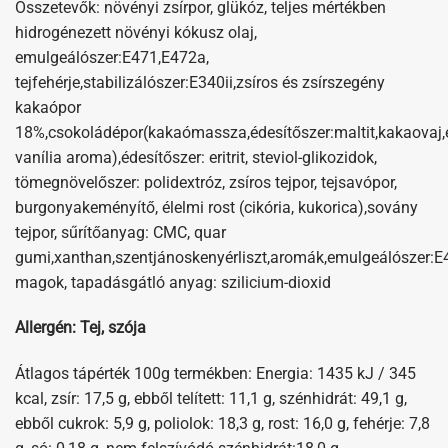
Összetevők: növényi zsírpor, glükóz, teljes mértékben
hidrogénezett növényi kókusz olaj,
emulgeálószer:E471,E472a,
tejfehérje,stabilizálószer:E340ii,zsíros és zsírszegény
kakaópor
18%,csokoládépor(kakaómassza,édesítőszer:maltit,kakaovaj,e
vanília aroma),édesítőszer: eritrit, steviol-glikozidok,
tömegnövelőszer: polidextróz, zsíros tejpor, tejsavópor,
burgonyakeményítő, élelmi rost (cikória, kukorica),sovány
tejpor, sűrítőanyag: CMC, quar
gumi,xanthan,szentjánoskenyérliszt,aromák,emulgeálószer:E4
magok, tapadásgátló anyag: szilicium-dioxid
Allergén: Tej, szója
Átlagos tápérték 100g termékben: Energia: 1435 kJ / 345
kcal, zsír: 17,5 g, ebből telített: 11,1 g, szénhidrát: 49,1 g,
ebből cukrok: 5,9 g, poliolok: 18,3 g, rost: 16,0 g, fehérje: 7,8