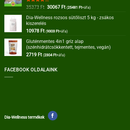
Értékelés:
Original
Current
35373
Ft
30067
Ft
(
25481
Ft
+áfa)
4.00
/ 5
price
price
Dia-Wellness rozsos sütőliszt 5 kg - zsákos
was:
is:
kiszerelés
35373 Ft.
30067 Ft.
10978
Ft
(
9303
Ft
+áfa)
Gluténmentes 4in1 gríz alap
(szénhidrátcsökkentett, tejmentes, vegán)
2719
Ft
(
2304
Ft
+áfa)
FACEBOOK OLDALAINK
Dia-Wellness termékek