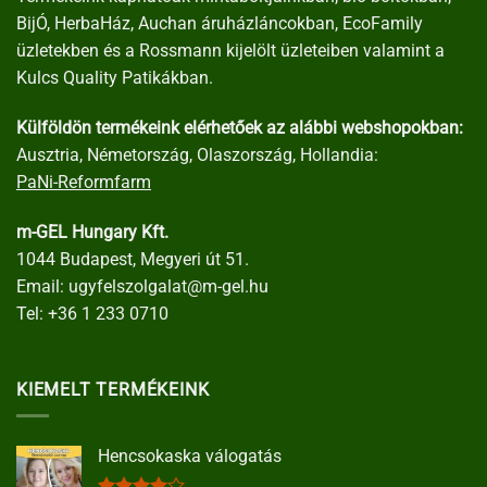
BijÓ, HerbaHáz, Auchan áruházláncokban, EcoFamily
üzletekben és a Rossmann kijelölt üzleteiben valamint a
Kulcs Quality Patikákban.
Külföldön termékeink elérhetőek az alábbi webshopokban:
Ausztria, Németország, Olaszország, Hollandia:
PaNi-Reformfarm
m-GEL Hungary Kft.
1044 Budapest, Megyeri út 51.
Email:
ugyfelszolgalat@m-gel.hu
Tel:
+36 1 233 0710
KIEMELT TERMÉKEINK
Hencsokaska válogatás