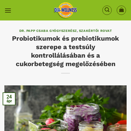
Skip
to
content
DR. PAPP CSABA GYÓGYSZERÉSZ
,
SZAKÉRTŐI ROVAT
Probiotikumok és prebiotikumok
szerepe a testsúly
kontrollálásában és a
cukorbetegség megelőzésében
24
ápr