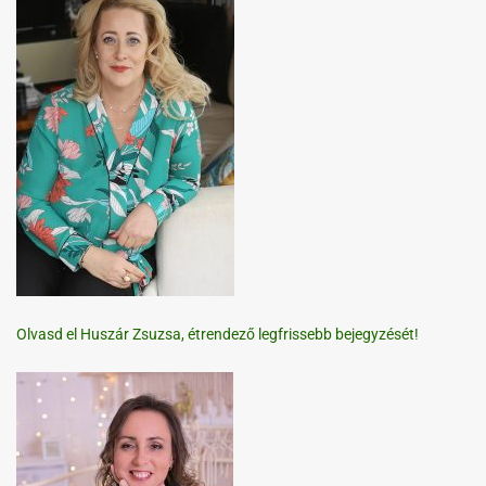
Olvasd el Huszár Zsuzsa, étrendező legfrissebb bejegyzését!