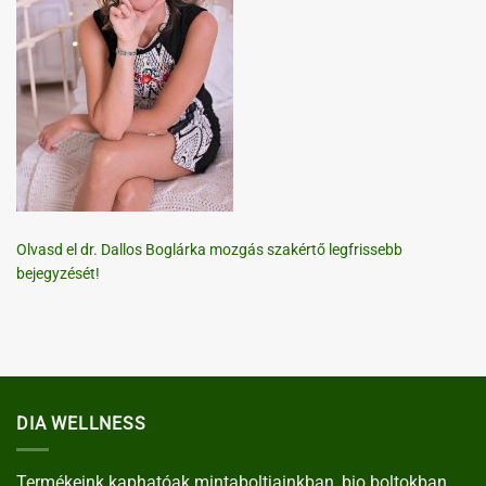
Olvasd el dr. Dallos Boglárka mozgás szakértő legfrissebb
bejegyzését!
DIA WELLNESS
Termékeink kaphatóak mintaboltjainkban, bio boltokban,