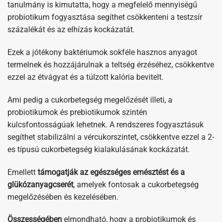
tanulmány is kimutatta, hogy a megfelelő mennyiségű
probiotikum fogyasztása segíthet csökkenteni a testzsír
százalékát és az elhízás kockázatát.
Ezek a jótékony baktériumok sokféle hasznos anyagot
termelnek és hozzájárulnak a teltség érzéséhez, csökkentve
ezzel az étvágyat és a túlzott kalória bevitelt.
Ami pedig a cukorbetegség megelőzését illeti, a
probiotikumok és prebiotikumok szintén
kulcsfontosságúak lehetnek. A rendszeres fogyasztásuk
segíthet stabilizálni a vércukorszintet, csökkentve ezzel a 2-
es típusú cukorbetegség kialakulásának kockázatát.
Emellett
támogatják az egészséges emésztést és a
glükózanyagcserét
, amelyek fontosak a cukorbetegség
megelőzésében és kezelésében.
Összességében
elmondható, hogy a probiotikumok és