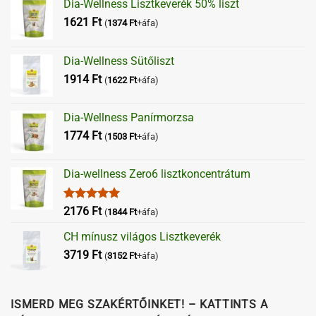
Dia-Wellness Lisztkeverék 50% liszt
1621
Ft
(
1374
Ft
+áfa)
Dia-Wellness Sütőliszt
1914
Ft
(
1622
Ft
+áfa)
Dia-Wellness Panírmorzsa
1774
Ft
(
1503
Ft
+áfa)
Dia-wellness Zero6 lisztkoncentrátum
Értékelés:
2176
Ft
(
1844
Ft
+áfa)
5.00
/ 5
CH mínusz világos Lisztkeverék
3719
Ft
(
3152
Ft
+áfa)
ISMERD MEG SZAKÉRTŐINKET! – KATTINTS A