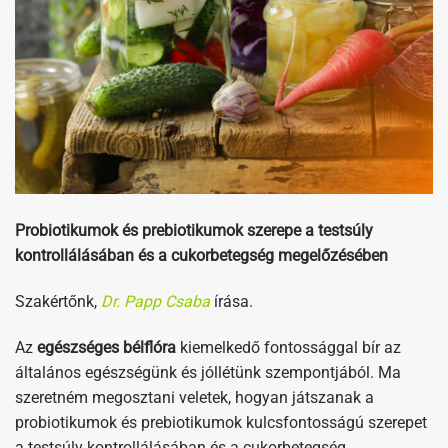
Probiotikumok és prebiotikumok szerepe a testsúly
kontrollálásában és a cukorbetegség megelőzésében
Szakértőnk,
Dr. Papp Csaba
írása.
Az
egészséges bélflóra
kiemelkedő fontossággal bír az
általános egészségünk és jóllétünk szempontjából. Ma
szeretném megosztani veletek, hogyan játszanak a
probiotikumok és prebiotikumok kulcsfontosságú szerepet
a testsúly kontrollálásában és a cukorbetegség