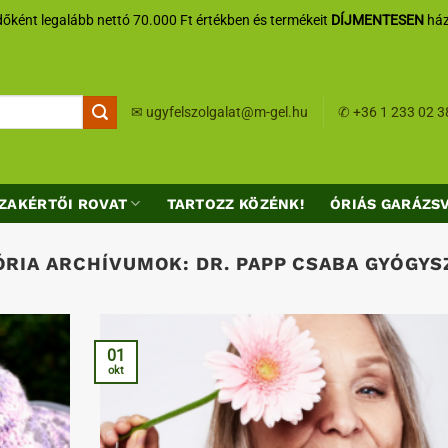
őként legalább nettó 70.000 Ft értékben és termékeit
DÍJMENTESEN
ház
✉
ugyfelszolgalat@m-gel.hu
✆
+36 1 233 02 3
ZAKÉRTŐI ROVAT
TARTOZZ KÖZÉNK!
ÓRIÁS GARÁZS
ÓRIA ARCHÍVUMOK:
DR. PAPP CSABA GYÓGY
01
okt