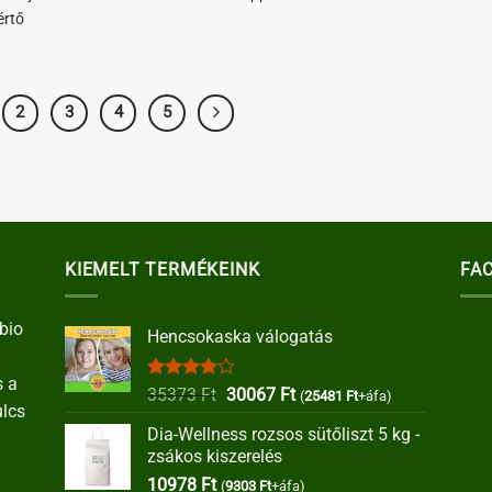
értő
2
3
4
5
KIEMELT TERMÉKEINK
FA
bio
Hencsokaska válogatás
s a
Értékelés:
Original
Current
35373
Ft
30067
Ft
(
25481
Ft
+áfa)
ulcs
4.00
/ 5
price
price
Dia-Wellness rozsos sütőliszt 5 kg -
was:
is:
zsákos kiszerelés
35373 Ft.
30067 Ft.
10978
Ft
(
9303
Ft
+áfa)