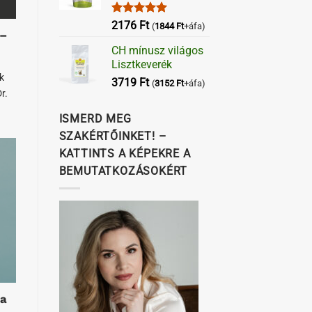
Értékelés:
2176
Ft
(
1844
Ft
+áfa)
 –
5.00
/ 5
CH mínusz világos
Lisztkeverék
k
3719
Ft
(
3152
Ft
+áfa)
r.
ISMERD MEG
SZAKÉRTŐINKET! –
KATTINTS A KÉPEKRE A
BEMUTATKOZÁSOKÉRT
 a