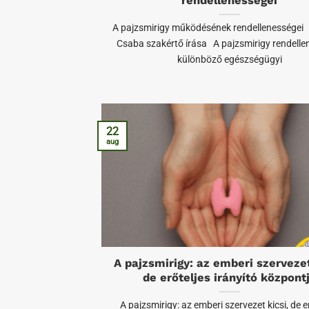
rendellenességei
A pajzsmirigy működésének rendellenességei
Csaba szakértő írása A pajzsmirigy rendelle
különböző egészségügyi
22
aug
A pajzsmirigy: az emberi szervezet
de erőteljes irányító központ
A pajzsmirigy: az emberi szervezet kicsi, de e