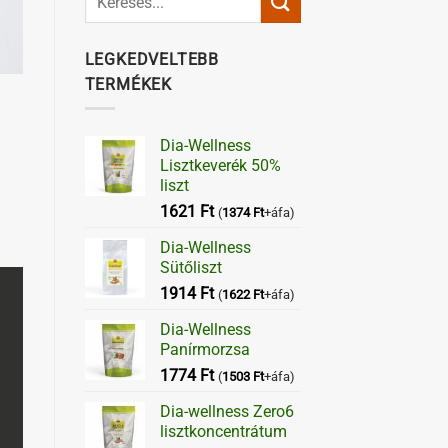
LEGKEDVELTEBB
TERMÉKEK
Dia-Wellness
–
Lisztkeverék 50%
liszt
1621
Ft
(
1374
Ft
+áfa)
Dia-Wellness
Sütőliszt
1914
Ft
(
1622
Ft
+áfa)
Dia-Wellness
Panírmorzsa
1774
Ft
(
1503
Ft
+áfa)
Dia-wellness Zero6
lisztkoncentrátum