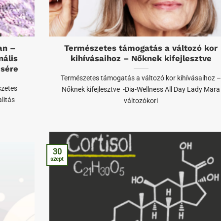
an –
Természetes támogatás a változó kor
ális
kihívásaihoz – Nőknek kifejlesztve
ésére
Természetes támogatás a változó kor kihívásaihoz 
szetes
Nőknek kifejlesztve -Dia-Wellness All Day Lady Mara
litás
változókori
30
szept