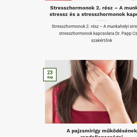
Stresszhormonok 2. rész – A munk
stressz és a stresszhormonok kap
Stresszhormonok 2. rész – A munkahelyi stre
stresszhormonok kapcsolata Dr. Papp C
szakértőnk
23
aug
A pajzsmirigy működésének