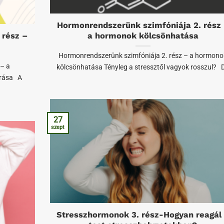
Hormonrendszerünk szimfóniája 2. rész
 rész –
a hormonok kölcsönhatása
Hormonrendszerünk szimfóniája 2. rész – a hormono
– a
kölcsönhatása Tényleg a stressztől vagyok rosszul? D
írása A
27
szept
Stresszhormonok 3. rész-Hogyan reagál