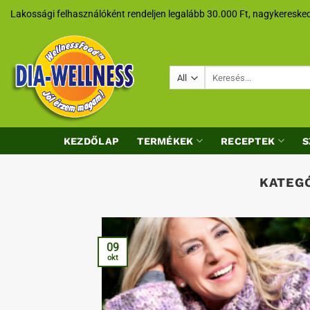
Skip
Lakossági felhasználóként rendeljen legalább 30.000 Ft, nagykeresked
to
content
Keresés
a
következőre:
KEZDŐLAP
TERMÉKEK
RECEPTEK
S
KATEG
09
okt