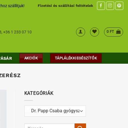
hoz szállítjuk!
Fizetési és szállítási feltételek
0
FT
8
,
+36 1 233 07 10
VÁSÁR
AKCIÓK
TÁPLÁLÉKKIEGÉSZÍTŐK
SZERÉSZ
KATEGÓRIÁK
Kategóriák