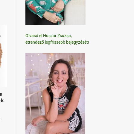
Olvasd el Huszár Zsuzsa,
étrendező legfrissebb bejegyzését!
s
ok
: