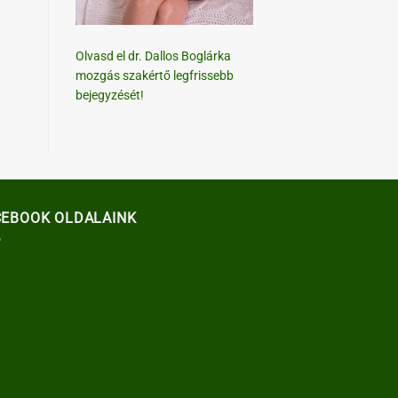
Olvasd el dr. Dallos Boglárka
mozgás szakértő legfrissebb
bejegyzését!
CEBOOK OLDALAINK