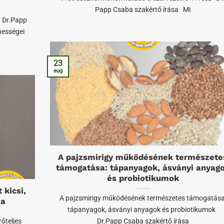
Papp Csaba szakértő írása Mi
 Dr.Papp
nességei
23
aug
A pajzsmirigy működésének természete
támogatása: tápanyagok, ásványi anyag
és probiotikumok
 kicsi,
A pajzsmirigy működésének természetes támogatása
ja
tápanyagok, ásványi anyagok és probiotikumok
rőteljes
Dr.Papp Csaba szakértő írása