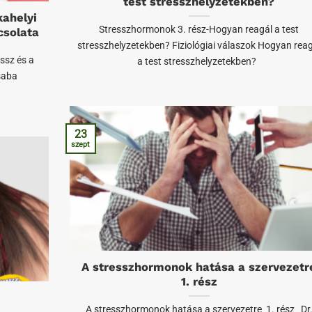
test stresszhelyzetekben?
ahelyi
Stresszhormonok 3. rész-Hogyan reagál a test
csolata
stresszhelyzetekben? Fiziológiai válaszok Hogyan reag
ssz és a
a test stresszhelyzetekben?
saba
23
szept
A stresszhormonok hatása a szervezetr
1. rész
A stresszhormonok hatása a szervezetre 1. rész Dr