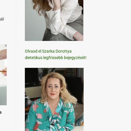
ál
Olvasd el Szarka Dorottya
dietetikus legfrissebb bejegyzését!
e
.