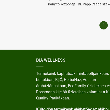
irányító központja Dr. Papp Csaba szak
1
DIA WELLNESS
Termékeink kaphatóak mintaboltjainkban, 
boltokban, BijÓ, HerbaHáz, Auchan
áruházláncokban, EcoFamily üzletekben é
Rossmann kijelölt üzleteiben valamint a K
Quality Patikákban.
Külföldön termékeink elérhetőek az alábbi