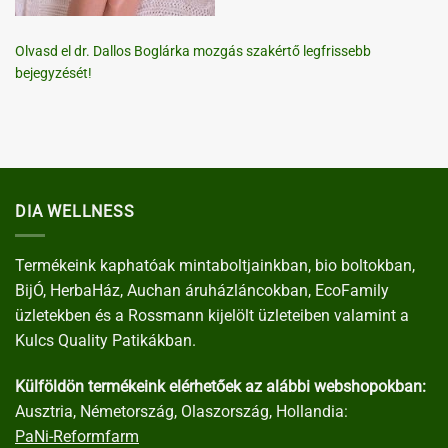
Olvasd el dr. Dallos Boglárka mozgás szakértő legfrissebb
bejegyzését!
DIA WELLNESS
Termékeink kaphatóak mintaboltjainkban, bio boltokban,
BijÓ, HerbaHáz, Auchan áruházláncokban, EcoFamily
üzletekben és a Rossmann kijelölt üzleteiben valamint a
Kulcs Quality Patikákban.
Külföldön termékeink elérhetőek az alábbi webshopokban:
Ausztria, Németország, Olaszország, Hollandia:
PaNi-Reformfarm