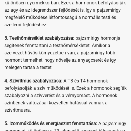
különösen gyermekkorban. Ezek a hormonok befolyásolják
az agy és az idegrendszer fejlődését is, így a pajzsmirigy
megfelelő működése Iétfontosságú a normális testi és
szellemi fejlődéshez.
3. Testhőmérséklet szabályozása:
pajzsmirigy hormonjai
segitenek fenntartani a testhőmérsékletet. Amikor a
szervezet hűvös környezetben van, a pajzsmirigy több
hormont termelhet, hogy növelje az anyagcserét és igy
melegen tartsa a testet.
4. Szívritmus szabályozása:
A T3 és T4 hormonok
befolyásolják a szív működését is. Ezek a hormonok segítik
szabályozni a szívverést és a vérnyomást. A hormonok
szintjének változásai közvetlen hatással vannak a
szívritmusra.
5. lzomműködés és energiaszint fenntartása:
A pajzsmirigy
hormonjai, különösen a T3, alapvető szerepet játszanak az