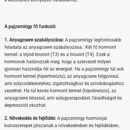
A pajzsmirigy fő funkciói
1. Anyagcsere szabályozása:
A pajzsmirigy legfontosabb
feladata az anyagcsere szabályozása.: Két fő hormont
termel: a trijód-tironint (T3) és a tiroxint (T4). Ezek a
hormonok határozzák meg. hogy a szervezet milyen
gyorsan használja fel az energiát. Ha a pajzsmirigy túl sok
hormont termel (hipertireózis), az anyagcsere felgyorsul,
ami súlycsökkenéshez, izgatottsághoz és szívdobogáshoz
vezethet. Ha túl kevés hormont termel (hipotireózis), az
anyagcsere lelassul, ami súlygyarapodást, fáradtságot és
depressziót okozhat.
2. Növekedés és fejlődés:
A pajzsmirigy hormonjai
kulcsszerepet játszanak a növekedésben és fejlődésben,