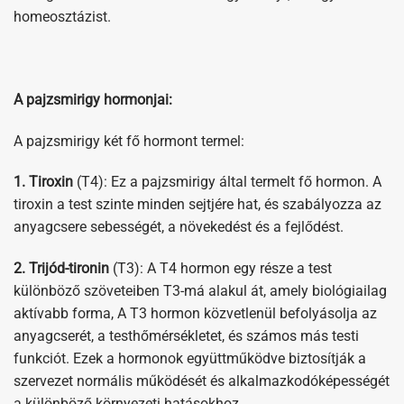
homeosztázist.
A pajzsmirigy hormonjai:
A pajzsmirigy két fő hormont termel:
1. Tiroxin
(T4): Ez a pajzsmirigy által termelt fő hormon. A
tiroxin a test szinte minden sejtjére hat, és szabályozza az
anyagcsere sebességét, a növekedést és a fejlődést.
2. Trijód-tironin
(T3): A T4 hormon egy része a test
különböző szöveteiben T3-má alakul át, amely biológiailag
aktívabb forma, A T3 hormon közvetlenül befolyásolja az
anyagcserét, a testhőmérsékletet, és számos más testi
funkciót. Ezek a hormonok együttműködve biztosítják a
szervezet normális működését és alkalmazkodóképességét
a különböző környezeti hatásokhoz.