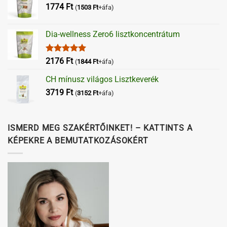
1774
Ft
(
1503
Ft
+áfa)
Dia-wellness Zero6 lisztkoncentrátum
Értékelés:
2176
Ft
(
1844
Ft
+áfa)
5.00
/ 5
CH mínusz világos Lisztkeverék
3719
Ft
(
3152
Ft
+áfa)
ISMERD MEG SZAKÉRTŐINKET! – KATTINTS A
KÉPEKRE A BEMUTATKOZÁSOKÉRT