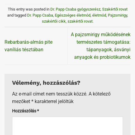
This entry was posted in
Dr. Papp Csaba gyógyszerész
,
Szakértői rovat
and tagged
Dr. Papp Csaba
,
Egészséges életmód
,
életmód
,
Pajzsmirigy
,
szakértői cikk
,
szakértői rovat
.
A pajzsmirigy működésének
Rebarbarás-almás pite
természetes támogatása:
vaníliás tésztában
tápanyagok, ásványi
anyagok és probiotikumok
Vélemény, hozzászólás?
Az e-mail címet nem tesszük közzé.
A kötelező
mezőket
*
karakterrel jelöltük
Hozzászólás
*