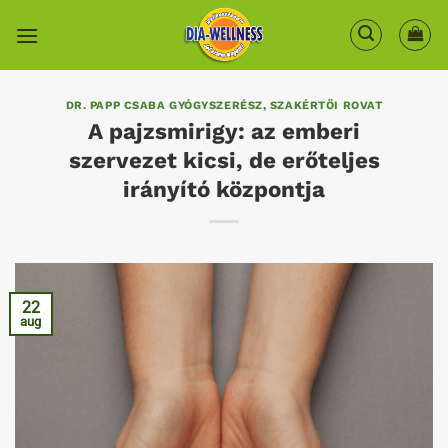
Skip
to
content
DR. PAPP CSABA GYÓGYSZERÉSZ
,
SZAKÉRTŐI ROVAT
A pajzsmirigy: az emberi
szervezet kicsi, de erőteljes
irányító központja
22
aug