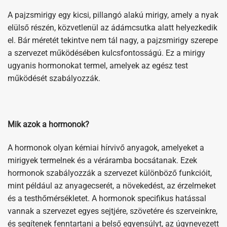
A pajzsmirigy egy kicsi, pillangó alakú mirigy, amely a nyak
elülső részén, közvetlenül az ádámcsutka alatt helyezkedik
el. Bár méretét tekintve nem tál nagy, a pajzsmirigy szerepe
a szervezet működésében kulcsfontosságú. Ez a mirigy
ugyanis hormonokat termel, amelyek az egész test
működését szabályozzák.
Mik azok a hormonok?
A hormonok olyan kémiai hírvivő anyagok, amelyeket a
mirigyek termelnek és a véráramba bocsátanak. Ezek
hormonok szabályozzák a szervezet különböző funkcióit,
mint például az anyagecserét, a növekedést, az érzelmeket
és a testhőmérsékletet. A hormonok specifikus hatással
vannak a szervezet egyes sejtjére, szövetére és szerveinkre,
és segítenek fenntartani a belső egyensúlyt, az úgynevezett