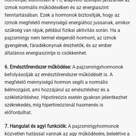
izmok normális működésében és az energiaszint
fenntartásában. Ezek a hormonok biztosítják, hogy az
izmok megfelelő mennyiségű energiához jussanak, amikor
szükség van rájuk, például fizikai aktivitás során. Ha a
pajzsmirigy nem termel elegendő hormont, az izmok
gyengének, fáradékonynak érezhetők, és az ember
általános energiaszintje is csökkenhet.
6. Emésztőrendszer működése:
A pajzsmirigyhormonok
befolyásolják az emésztőrendszer működését is. A
megfelelő mennyiségű hormon segíti a normális
bélmozgást, ami hozzájárul az emésztéshez és a
székletürítéshez. Hipotireózis esetén gyakran jelentkezhet
székrekedés, míg hipertireózisnál hasmenés is
előfordulhat.
7. Hangulat és agyi funkciók:
A pajzsmirigyhormonok
közvetlen hatással vannak az agy működésére, beleértve a