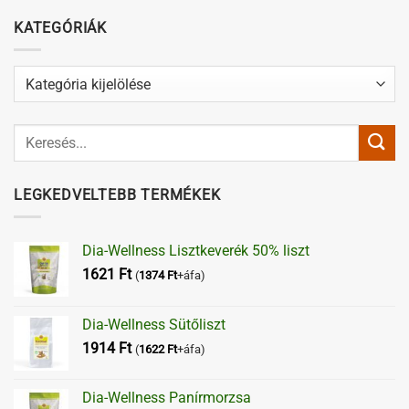
KATEGÓRIÁK
Kategóriák
LEGKEDVELTEBB TERMÉKEK
Dia-Wellness Lisztkeverék 50% liszt
1621
Ft
(
1374
Ft
+áfa)
Dia-Wellness Sütőliszt
1914
Ft
(
1622
Ft
+áfa)
Dia-Wellness Panírmorzsa