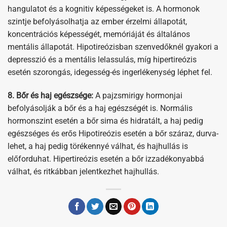
hangulatot és a kognitiv képességeket is. A hormonok
szintje befolyásolhatja az ember érzelmi állapotát,
koncentrációs képességét, memóriáját és általános
mentális állapotát. Hipotireózisban szenvedőknél gyakori a
depresszió és a mentális lelassulás, míg hipertireózis
esetén szorongás, idegesség-és ingerlékenység léphet fel.
8. Bőr és haj egészsége:
A pajzsmirigy hormonjai
befolyásolják a bőr és a haj egészségét is. Normális
hormonszint esetén a bőr sima és hidratált, a haj pedig
egészséges és erős Hipotireózis esetén a bőr száraz, durva-
lehet, a haj pedig törékennyé válhat, és hajhullás is
előforduhat. Hipertireózis esetén a bőr izzadékonyabbá
válhat, és ritkábban jelentkezhet hajhullás.