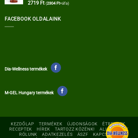
2719
Ft
(
2304
Ft
+áfa)
FACEBOOK OLDALAINK
Dia-Wellness termékek
M-GEL Hungary termékek
KEZDŐLAP
TERMÉKEK
ÚJDONSÁGOK
ÉTRENDEK
RECEPTEK
HÍREK
TARTOZZ KÖZÉNK!
ALLERGÉNEK
RÓLUNK
ADATKEZELÉS
ÁSZF
KAPCSOLAT