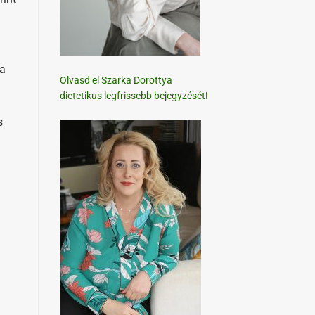
na
Olvasd el Szarka Dorottya
dietetikus legfrissebb bejegyzését!
s