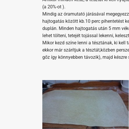
(a 20%-ot ).
Mindig az óramutató járásával megegyezzőe
hajtogatás között kb.10 perc pihentetést ke
duplán. Minden hajtogatás után 5 mm véko
lehet tölteni, tetejét tojással lekenni, kele
Mikor kezd színe lenni a tésztának, ki kell
ekkor már szárítjuk a tésztát,közben persz
gőz így könnyebben távozik), majd készre 