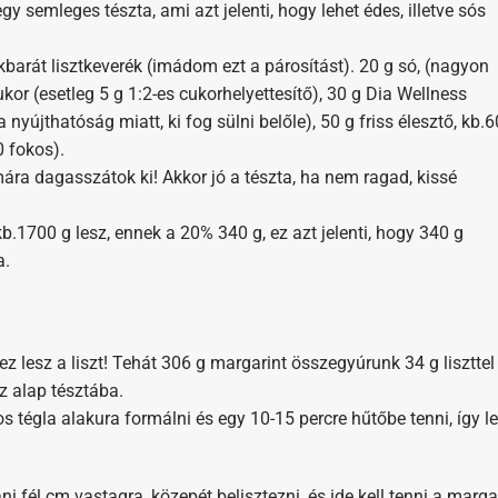
egy semleges tészta, ami azt jelenti, hogy lehet édes, illetve sós
barát lisztkeverék (imádom ezt a párosítást). 20 g só, (nagyon
ukor (esetleg 5 g 1:2-es cukorhelyettesítő), 30 g Dia Wellness
a nyújthatóság miatt, ki fog sülni belőle), 50 g friss élesztő, kb.
0 fokos).
ára dagasszátok ki! Akkor jó a tészta, ha nem ragad, kissé
.1700 g lesz, ennek a 20% 340 g, ez azt jelenti, hogy 340 g
a.
z lesz a liszt! Tehát 306 g margarint összegyúrunk 34 g liszttel
z alap tésztába.
s tégla alakura formálni és egy 10-15 percre hűtőbe tenni, így l
ni fél cm vastagra, közepét belisztezni, és ide kell tenni a marga