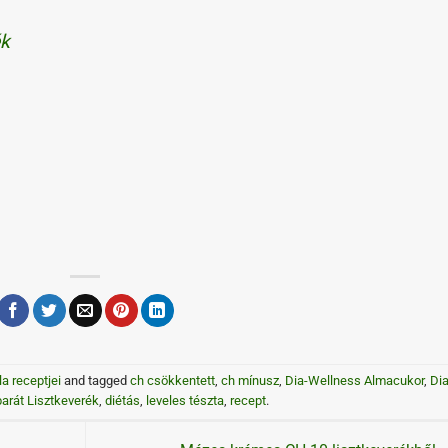
ék
la receptjei
and tagged
ch csökkentett
,
ch mínusz
,
Dia-Wellness Almacukor
,
Dia
arát Lisztkeverék
,
diétás
,
leveles tészta
,
recept
.