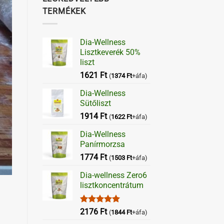
TERMÉKEK
Dia-Wellness
Lisztkeverék 50%
liszt
1621
Ft
(
1374
Ft
+áfa)
Dia-Wellness
Sütőliszt
1914
Ft
(
1622
Ft
+áfa)
Dia-Wellness
Panírmorzsa
1774
Ft
(
1503
Ft
+áfa)
Dia-wellness Zero6
lisztkoncentrátum
Értékelés:
2176
Ft
(
1844
Ft
+áfa)
5.00
/ 5