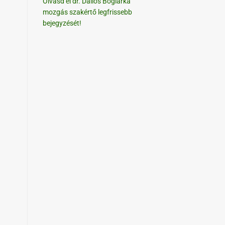
Olvasd el dr. Dallos Boglárka
mozgás szakértő legfrissebb
bejegyzését!