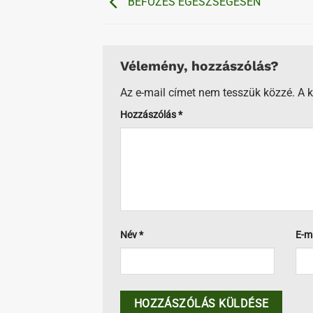
BEFŐZÉS EGÉSZSÉGESEN
Vélemény, hozzászólás?
Az e-mail címet nem tesszük közzé.
A 
Hozzászólás
*
Név
*
E-m