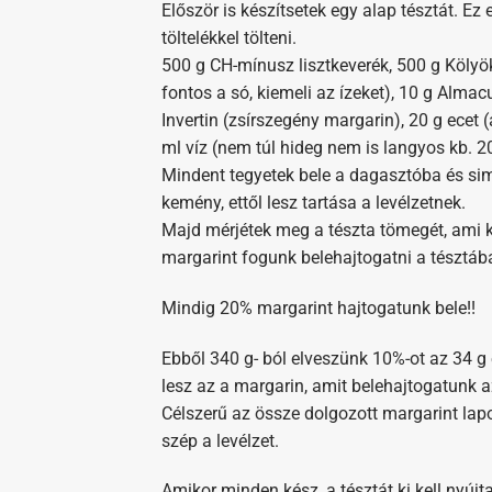
Először is készítsetek egy alap tésztát. Ez 
töltelékkel tölteni.
500 g CH-mínusz lisztkeverék, 500 g Kölyök
fontos a só, kiemeli az ízeket), 10 g Almac
Invertin (zsírszegény margarin), 20 g ecet (
ml víz (nem túl hideg nem is langyos kb. 2
Mindent tegyetek bele a dagasztóba és sim
kemény, ettől lesz tartása a levélzetnek.
Majd mérjétek meg a tészta tömegét, ami kb
margarint fogunk belehajtogatni a tésztáb
Mindig 20% margarint hajtogatunk bele!!
Ebből 340 g- ból elveszünk 10%-ot az 34 g e
lesz az a margarin, amit belehajtogatunk a
Célszerű az össze dolgozott margarint lapo
szép a levélzet.
Amikor minden kész, a tésztát ki kell nyújta