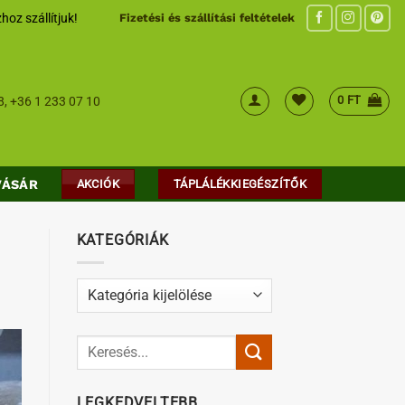
hoz szállítjuk!
Fizetési és szállítási feltételek
0
FT
8
,
+36 1 233 07 10
VÁSÁR
AKCIÓK
TÁPLÁLÉKKIEGÉSZÍTŐK
KATEGÓRIÁK
Kategóriák
LEGKEDVELTEBB