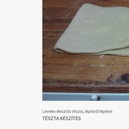
Leveles élesztős tészta, lépésről lépésre
TÉSZTA KÉSZÍTÉS