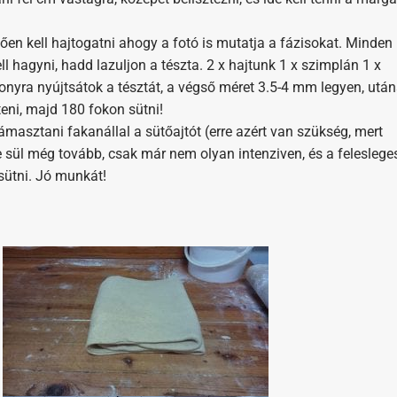
n kell hajtogatni ahogy a fotó is mutatja a fázisokat. Minden
ll hagyni, hadd lazuljon a tészta. 2 x hajtunk 1 x szimplán 1 x
nyra nyújtsátok a tésztát, a végső méret 3.5-4 mm legyen, utá
szteni, majd 180 fokon sütni!
 támasztani fakanállal a sütőajtót (erre azért van szükség, mert
e sül még tovább, csak már nem olyan intenziven, és a feleslege
sütni. Jó munkát!