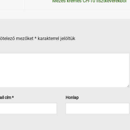
Mézes krémes CH-10 lisztkeverékből
kötelező mezőket
*
karakterrel jelöltük
ail cím
*
Honlap