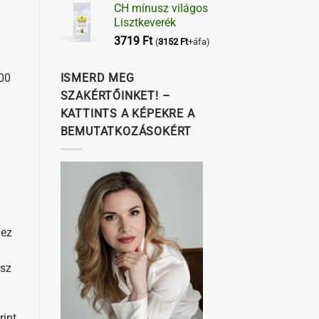
CH mínusz világos
Lisztkeverék
3719
Ft
(
3152
Ft
+áfa)
600
ISMERD MEG
SZAKÉRTŐINKET! –
KATTINTS A KÉPEKRE A
BEMUTATKOZÁSOKÉRT
 ez
esz
rint