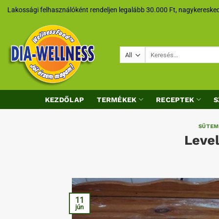
Skip
Lakossági felhasználóként rendeljen legalább 30.000 Ft, nagykeresked
to
content
Keresés
a
következőre:
KEZDŐLAP
TERMÉKEK
RECEPTEK
S
SÜTEM
Level
11
jún