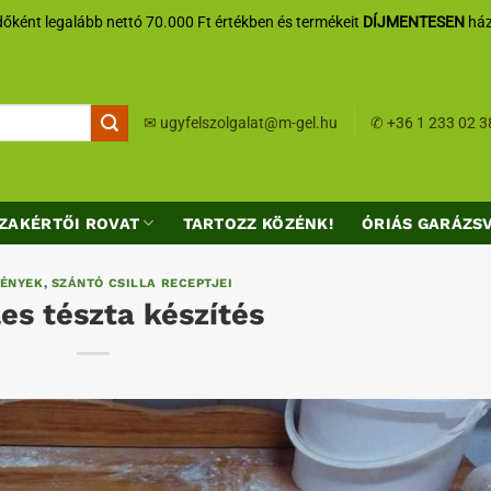
őként legalább nettó 70.000 Ft értékben és termékeit
DÍJMENTESEN
ház
✉
ugyfelszolgalat@m-gel.hu
✆
+36 1 233 02 3
ZAKÉRTŐI ROVAT
TARTOZZ KÖZÉNK!
ÓRIÁS GARÁZS
ÉNYEK
,
SZÁNTÓ CSILLA RECEPTJEI
es tészta készítés