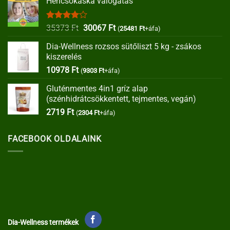
Hencsokaska válogatás
Értékelés:
Original
Current
35373
Ft
30067
Ft
(
25481
Ft
+áfa)
4.00
/ 5
price
price
Dia-Wellness rozsos sütőliszt 5 kg - zsákos
was:
is:
kiszerelés
35373 Ft.
30067 Ft.
10978
Ft
(
9303
Ft
+áfa)
Gluténmentes 4in1 gríz alap
(szénhidrátcsökkentett, tejmentes, vegán)
2719
Ft
(
2304
Ft
+áfa)
FACEBOOK OLDALAINK
Dia-Wellness termékek