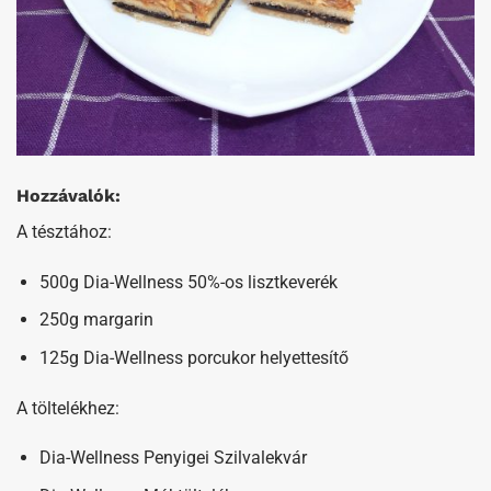
Hozzávalók:
A tésztához:
500g Dia-Wellness 50%-os lisztkeverék
250g margarin
125g Dia-Wellness porcukor helyettesítő
A töltelékhez:
Dia-Wellness Penyigei Szilvalekvár