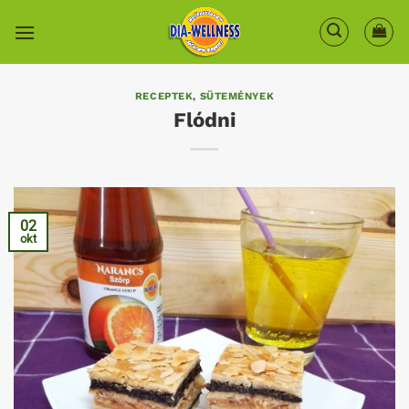
Skip
to
content
RECEPTEK
,
SÜTEMÉNYEK
Flódni
02
okt