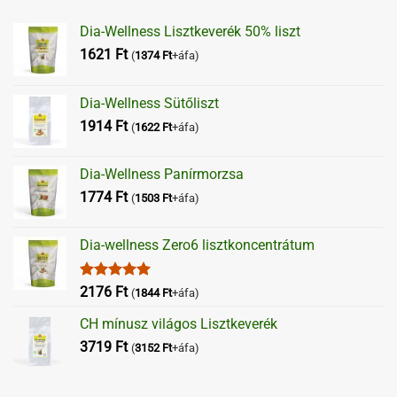
Dia-Wellness Lisztkeverék 50% liszt
1621
Ft
(
1374
Ft
+áfa)
Dia-Wellness Sütőliszt
1914
Ft
(
1622
Ft
+áfa)
Dia-Wellness Panírmorzsa
1774
Ft
(
1503
Ft
+áfa)
Dia-wellness Zero6 lisztkoncentrátum
Értékelés:
2176
Ft
(
1844
Ft
+áfa)
5.00
/ 5
CH mínusz világos Lisztkeverék
3719
Ft
(
3152
Ft
+áfa)