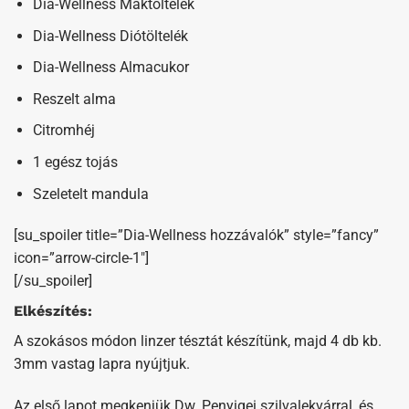
Dia-Wellness Máktöltelék
Dia-Wellness Diótöltelék
Dia-Wellness Almacukor
Reszelt alma
Citromhéj
1 egész tojás
Szeletelt mandula
[su_spoiler title=”Dia-Wellness hozzávalók” style=”fancy”
icon=”arrow-circle-1″]
[/su_spoiler]
Elkészítés:
A szokásos módon linzer tésztát készítünk, majd 4 db kb.
3mm vastag lapra nyújtjuk.
Az első lapot megkenjük Dw. Penyigei szilvalekvárral, és