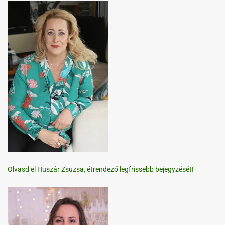
Olvasd el Huszár Zsuzsa, étrendező legfrissebb bejegyzését!