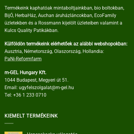
Termékeink kaphatóak mintaboltjainkban, bio boltokban,
BijÓ, HerbaHáz, Auchan áruházláncokban, EcoFamily
üzletekben és a Rossmann kijelölt üzleteiben valamint a
Kulcs Quality Patikákban.
Külföldön termékeink elérhetőek az alábbi webshopokban:
Ausztria, Németország, Olaszország, Hollandia:
PaNi-Reformfarm
m-GEL Hungary Kft.
1044 Budapest, Megyeri út 51.
Email:
ugyfelszolgalat@m-gel.hu
Tel:
+36 1 233 0710
KIEMELT TERMÉKEINK