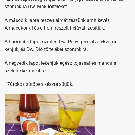
szórunk rá Dw. Mák tölteléket.
A második lapra reszelt almát teszünk amit kevés
Almacukorral és citrom reszelt héjával ízesítjük.
A harmadik lapot szintén Dw. Penyigei szilvalekvárral
kenjük, és Dw. Dió tölteléket szórunk rá.
A negyedik lapot lekenjük egész tojással és mandula
szeletekkel díszítjük.
170fokos sütőben készre sütjük.