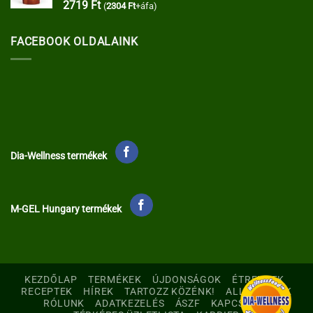
2719
Ft
(
2304
Ft
+áfa)
FACEBOOK OLDALAINK
Dia-Wellness termékek
M-GEL Hungary termékek
KEZDŐLAP
TERMÉKEK
ÚJDONSÁGOK
ÉTRENDEK
RECEPTEK
HÍREK
TARTOZZ KÖZÉNK!
ALLERGÉNEK
RÓLUNK
ADATKEZELÉS
ÁSZF
KAPCSOLAT