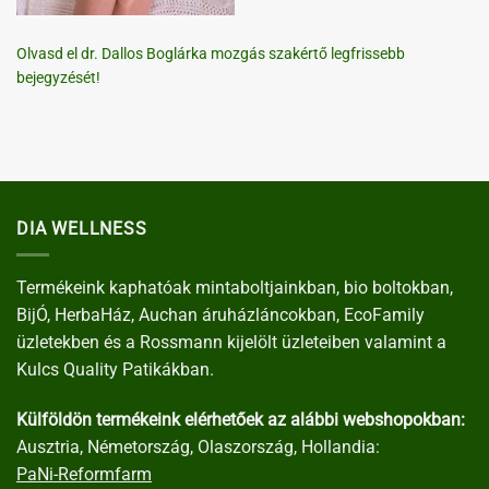
Olvasd el dr. Dallos Boglárka mozgás szakértő legfrissebb
bejegyzését!
DIA WELLNESS
Termékeink kaphatóak mintaboltjainkban, bio boltokban,
BijÓ, HerbaHáz, Auchan áruházláncokban, EcoFamily
üzletekben és a Rossmann kijelölt üzleteiben valamint a
Kulcs Quality Patikákban.
Külföldön termékeink elérhetőek az alábbi webshopokban:
Ausztria, Németország, Olaszország, Hollandia:
PaNi-Reformfarm