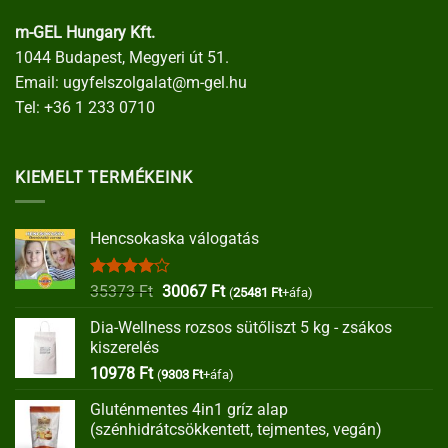
m-GEL Hungary Kft.
1044 Budapest, Megyeri út 51.
Email:
ugyfelszolgalat@m-gel.hu
Tel:
+36 1 233 0710
KIEMELT TERMÉKEINK
Hencsokaska válogatás
Értékelés:
Original
Current
35373
Ft
30067
Ft
(
25481
Ft
+áfa)
4.00
/ 5
price
price
Dia-Wellness rozsos sütőliszt 5 kg - zsákos
was:
is:
kiszerelés
35373 Ft.
30067 Ft.
10978
Ft
(
9303
Ft
+áfa)
Gluténmentes 4in1 gríz alap
(szénhidrátcsökkentett, tejmentes, vegán)