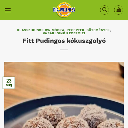
Skip
to
content
KLASSZIKUSOK DW MÓDRA
,
RECEPTEK
,
SÜTEMÉNYEK
,
VÁSÁRLÓINK RECEPTJEI
Fitt Pudingos kókuszgolyó
23
aug