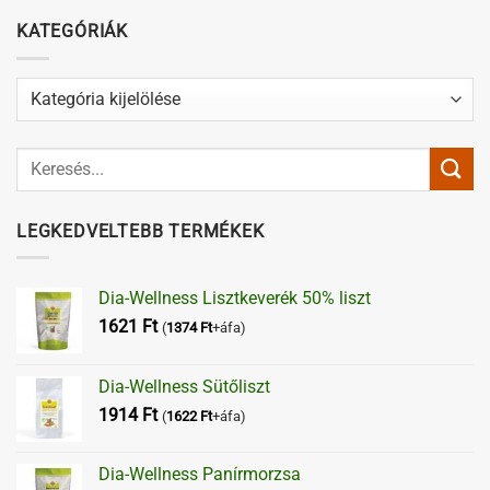
KATEGÓRIÁK
Kategóriák
LEGKEDVELTEBB TERMÉKEK
Dia-Wellness Lisztkeverék 50% liszt
1621
Ft
(
1374
Ft
+áfa)
Dia-Wellness Sütőliszt
1914
Ft
(
1622
Ft
+áfa)
Dia-Wellness Panírmorzsa