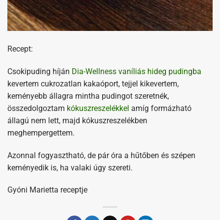
Recept:
Csokipuding híján
Dia-Wellness vaníliás hideg pudingba
kevertem cukrozatlan kakaóport, tejjel kikevertem,
keményebb állagra mintha pudingot szeretnék,
összedolgoztam
kókuszreszelékkel
amíg formázható
állagú nem lett, majd kókuszreszelékben
meghempergettem.
Azonnal fogyasztható, de pár óra a hűtőben és szépen
keményedik is, ha valaki úgy szereti.
Gyóni Marietta receptje