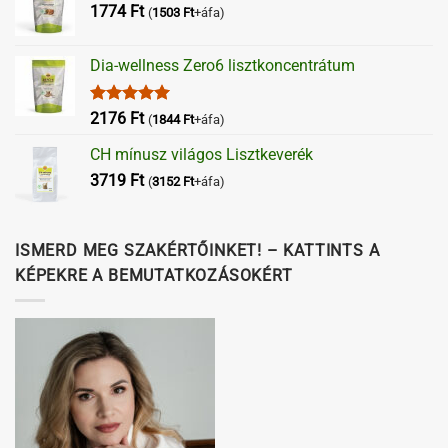
1774
Ft
(
1503
Ft
+áfa)
Dia-wellness Zero6 lisztkoncentrátum
Értékelés:
2176
Ft
(
1844
Ft
+áfa)
5.00
/ 5
CH mínusz világos Lisztkeverék
3719
Ft
(
3152
Ft
+áfa)
ISMERD MEG SZAKÉRTŐINKET! – KATTINTS A
KÉPEKRE A BEMUTATKOZÁSOKÉRT